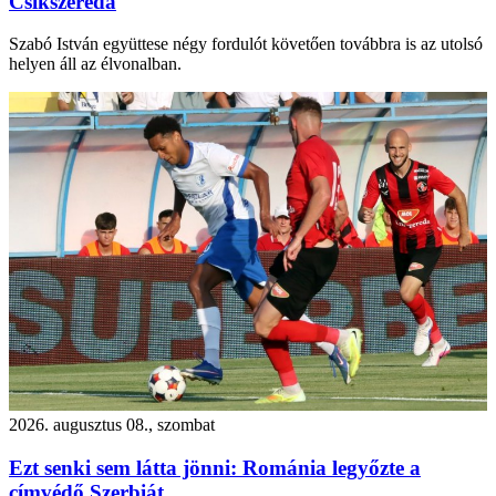
Csíkszereda
Szabó István együttese négy fordulót követően továbbra is az utolsó
helyen áll az élvonalban.
2026. augusztus 08., szombat
Ezt senki sem látta jönni: Románia legyőzte a
címvédő Szerbiát