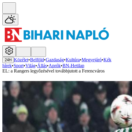
Közélet
•
Belföld
•
Gazdaság
•
Kultúra
•
Megyejáró
•
Kék
24H
hírek
•
Sport
•
Világ
•
Állás
•
Aprók
•
BN-Hetilap
EL: a Rangers legyőzésével továbbjutott a Ferencváros