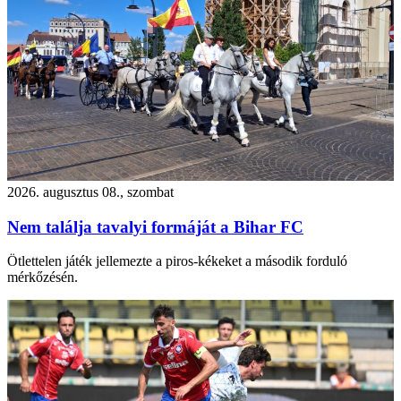
2026. augusztus 08., szombat
Nem találja tavalyi formáját a Bihar FC
Ötlettelen játék jellemezte a piros-kékeket a második forduló
mérkőzésén.