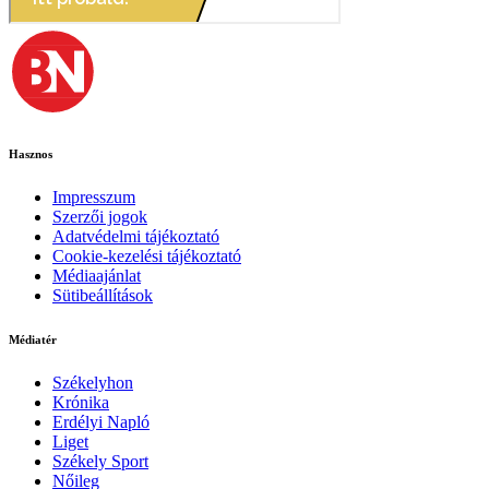
Hasznos
Impresszum
Szerzői jogok
Adatvédelmi tájékoztató
Cookie-kezelési tájékoztató
Médiaajánlat
Sütibeállítások
Médiatér
Székelyhon
Krónika
Erdélyi Napló
Liget
Székely Sport
Nőileg