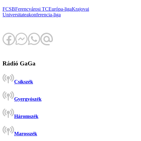
FCSB
Ferencvárosi TC
Európa-liga
Krajovai
Universitatea
konferencia-liga
Rádió GaGa
Csíkszék
Gyergyószék
Háromszék
Marosszék