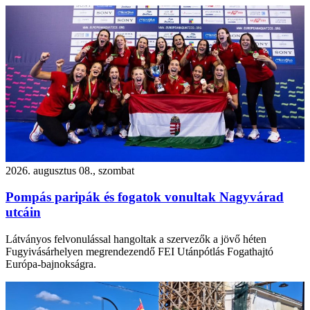
2026. augusztus 08., szombat
Pompás paripák és fogatok vonultak Nagyvárad
utcáin
Látványos felvonulással hangoltak a szervezők a jövő héten
Fugyivásárhelyen megrendezendő FEI Utánpótlás Fogathajtó
Európa-bajnokságra.