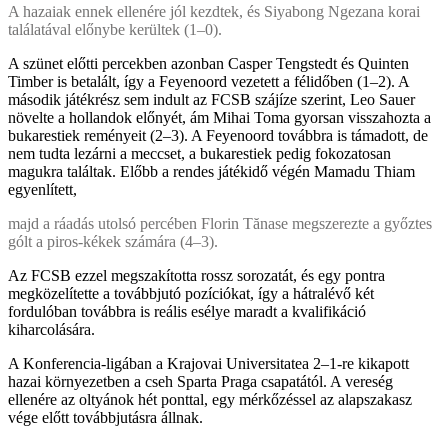
A hazaiak ennek ellenére jól kezdtek, és Siyabong Ngezana korai
találatával előnybe kerültek (1–0).
A szünet előtti percekben azonban Casper Tengstedt és Quinten
Timber is betalált, így a Feyenoord vezetett a félidőben (1–2). A
második játékrész sem indult az FCSB szájíze szerint, Leo Sauer
növelte a hollandok előnyét, ám Mihai Toma gyorsan visszahozta a
bukarestiek reményeit (2–3). A Feyenoord továbbra is támadott, de
nem tudta lezárni a meccset, a bukarestiek pedig fokozatosan
magukra találtak. Előbb a rendes játékidő végén Mamadu Thiam
egyenlített,
majd a ráadás utolsó percében Florin Tănase megszerezte a győztes
gólt a piros-kékek számára (4–3).
Az FCSB ezzel megszakította rossz sorozatát, és egy pontra
megközelítette a továbbjutó pozíciókat, így a hátralévő két
fordulóban továbbra is reális esélye maradt a kvalifikáció
kiharcolására.
A Konferencia-ligában a Krajovai Universitatea 2–1-re kikapott
hazai környezetben a cseh Sparta Praga csapatától. A vereség
ellenére az oltyánok hét ponttal, egy mérkőzéssel az alapszakasz
vége előtt továbbjutásra állnak.