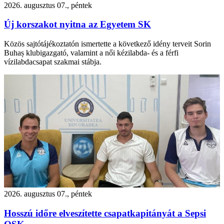
2026. augusztus 07., péntek
Új korszakot nyitna az Egyetem SK
Közös sajtótájékoztatón ismertette a következő idény terveit Sorin
Buhaș klubigazgató, valamint a női kézilabda- és a férfi
vízilabdacsapat szakmai stábja.
2026. augusztus 07., péntek
Hosszú időre elveszítette csapatkapitányát a Sepsi