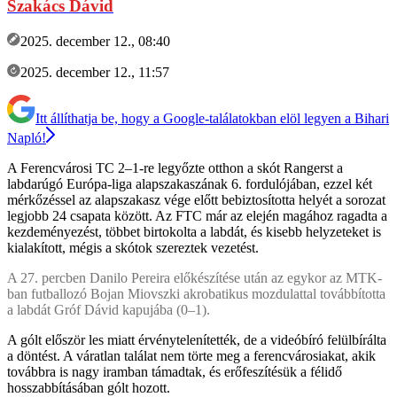
Szakács Dávid
2025. december 12., 08:40
2025. december 12., 11:57
Itt állíthatja be, hogy a Google-találatokban elöl legyen a Bihari
Napló!
A Ferencvárosi TC 2–1-re legyőzte otthon a skót Rangerst a
labdarúgó Európa-liga alapszakaszának 6. fordulójában, ezzel két
mérkőzéssel az alapszakasz vége előtt bebiztosította helyét a sorozat
legjobb 24 csapata között. Az FTC már az elején magához ragadta a
kezdeményezést, többet birtokolta a labdát, és kisebb helyzeteket is
kialakított, mégis a skótok szereztek vezetést.
A 27. percben Danilo Pereira előkészítése után az egykor az MTK-
ban futballozó Bojan Miovszki akrobatikus mozdulattal továbbította
a labdát Gróf Dávid kapujába (0–1).
A gólt először les miatt érvénytelenítették, de a videóbíró felülbírálta
a döntést. A váratlan találat nem törte meg a ferencvárosiakat, akik
továbbra is nagy iramban támadtak, és erőfeszítésük a félidő
hosszabbításában gólt hozott.