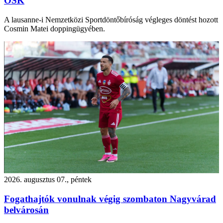
OSK
A lausanne-i Nemzetközi Sportdöntőbíróság végleges döntést hozott
Cosmin Matei doppingügyében.
2026. augusztus 07., péntek
Fogathajtók vonulnak végig szombaton Nagyvárad
belvárosán