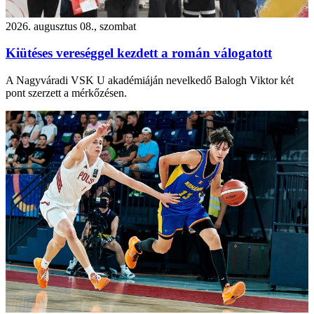
2026. augusztus 08., szombat
Kiütéses vereséggel kezdett a román válogatott
A Nagyváradi VSK U akadémiáján nevelkedő Balogh Viktor két
pont szerzett a mérkőzésen.