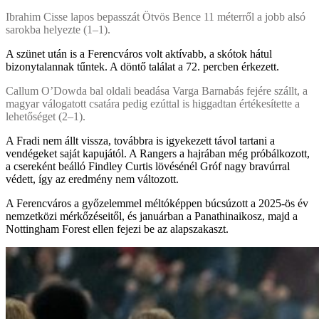
Ibrahim Cisse lapos bepasszát Ötvös Bence 11 méterről a jobb alsó
sarokba helyezte (1–1).
A szünet után is a Ferencváros volt aktívabb, a skótok hátul
bizonytalannak tűntek. A döntő találat a 72. percben érkezett.
Callum O’Dowda bal oldali beadása Varga Barnabás fejére szállt, a
magyar válogatott csatára pedig ezúttal is higgadtan értékesítette a
lehetőséget (2–1).
A Fradi nem állt vissza, továbbra is igyekezett távol tartani a
vendégeket saját kapujától. A Rangers a hajrában még próbálkozott,
a csereként beálló Findley Curtis lövésénél Gróf nagy bravúrral
védett, így az eredmény nem változott.
A Ferencváros a győzelemmel méltóképpen búcsúzott a 2025-ös év
nemzetközi mérkőzéseitől, és januárban a Panathinaikosz, majd a
Nottingham Forest ellen fejezi be az alapszakaszt.