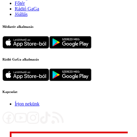
Főtér
Rádió GaGa
Jóállás
Médiatér alkalmazás
Rádió GaGa alkalmazás
Kapcsolat
Írjon nekünk