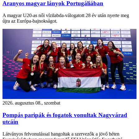
Aranyos magyar lányok Portugáliában
A magyar U20-as női vízilabda-válogatott 28 év után nyerte meg
újra az Európa-bajnokságot.
2026. augusztus 08., szombat
Pompás paripák és fogatok vonultak Nagyvárad
utcáin
Látványos felvonulással hangoltak a szervezők a jövő héten