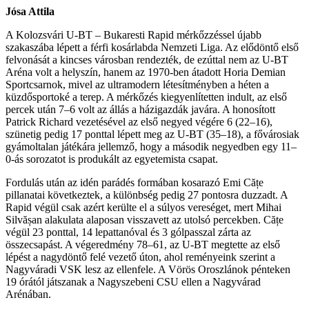
Jósa Attila
A Kolozsvári U-BT – Bukaresti Rapid mérkőzzéssel újabb
szakaszába lépett a férfi kosárlabda Nemzeti Liga. Az elődöntő első
felvonását a kincses városban rendezték, de ezúttal nem az U-BT
Aréna volt a helyszín, hanem az 1970-ben átadott Horia Demian
Sportcsarnok, mivel az ultramodern létesítményben a héten a
küzdősportoké a terep. A mérkőzés kiegyenlítetten indult, az első
percek után 7–6 volt az állás a házigazdák javára. A honosított
Patrick Richard vezetésével az első negyed végére 6 (22–16),
szünetig pedig 17 ponttal lépett meg az U-BT (35–18), a fővárosiak
gyámoltalan játékára jellemző, hogy a második negyedben egy 11–
0-ás sorozatot is produkált az egyetemista csapat.
Fordulás után az idén parádés formában kosarazó Emi Cățe
pillanatai következtek, a különbség pedig 27 pontosra duzzadt. A
Rapid végül csak azért kerülte el a súlyos vereséget, mert Mihai
Silvășan alakulata alaposan visszavett az utolsó percekben. Cățe
végül 23 ponttal, 14 lepattanóval és 3 gólpasszal zárta az
összecsapást. A végeredmény 78–61, az U-BT megtette az első
lépést a nagydöntő felé vezető úton, ahol reményeink szerint a
Nagyváradi VSK lesz az ellenfele. A Vörös Oroszlánok pénteken
19 órától játszanak a Nagyszebeni CSU ellen a Nagyvárad
Arénában.