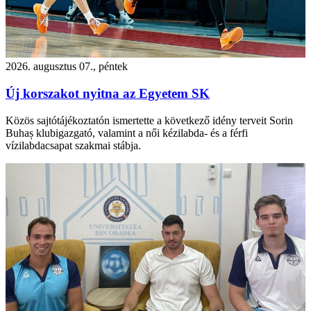
2026. augusztus 07., péntek
Új korszakot nyitna az Egyetem SK
Közös sajtótájékoztatón ismertette a következő idény terveit Sorin
Buhaș klubigazgató, valamint a női kézilabda- és a férfi
vízilabdacsapat szakmai stábja.