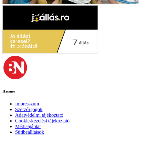
Hasznos
Impresszum
Szerzői jogok
Adatvédelmi tájékoztató
Cookie-kezelési tájékoztató
Médiaajánlat
Sütibeállítások