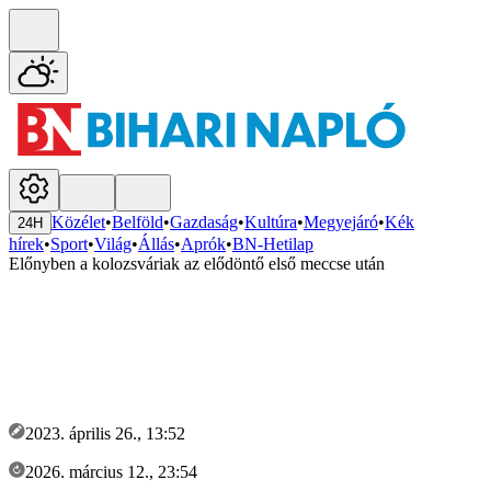
Közélet
•
Belföld
•
Gazdaság
•
Kultúra
•
Megyejáró
•
Kék
24H
hírek
•
Sport
•
Világ
•
Állás
•
Aprók
•
BN-Hetilap
Előnyben a kolozsváriak az elődöntő első meccse után
2023. április 26., 13:52
2026. március 12., 23:54