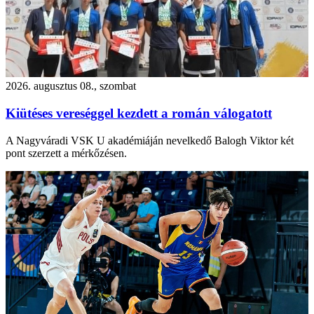
2026. augusztus 08., szombat
Kiütéses vereséggel kezdett a román válogatott
A Nagyváradi VSK U akadémiáján nevelkedő Balogh Viktor két
pont szerzett a mérkőzésen.