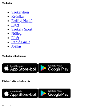
Médiatér
Székelyhon
Krónika
Erdélyi Napló
Liget
Székely Sport
Nőileg
Főtér
Rádió GaGa
Jóállás
Médiatér alkalmazás
Rádió GaGa alkalmazás