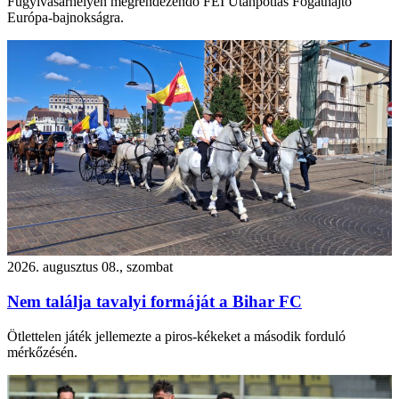
Fugyivásárhelyen megrendezendő FEI Utánpótlás Fogathajtó
Európa-bajnokságra.
2026. augusztus 08., szombat
Nem találja tavalyi formáját a Bihar FC
Ötlettelen játék jellemezte a piros-kékeket a második forduló
mérkőzésén.