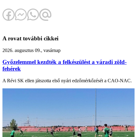
A rovat további cikkei
2026. augusztus 09., vasárnap
Győzelemmel kezdték a felkészülést a váradi zöld-
fehérek
A Révi SK ellen játszotta első nyári edzőmérkőzését a CAO-NAC.