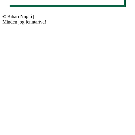
©
Bihari Napló
|
Minden jog fenntartva!