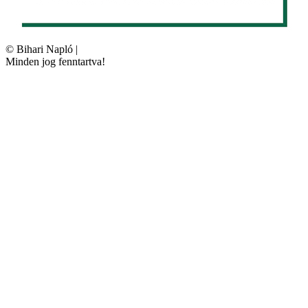
©
Bihari Napló
|
Minden jog fenntartva!