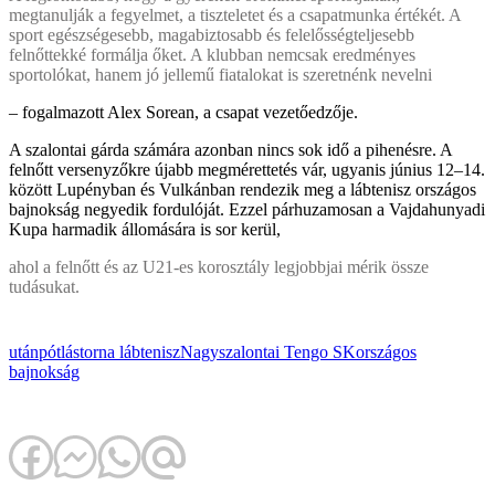
megtanulják a fegyelmet, a tiszteletet és a csapatmunka értékét. A
sport egészségesebb, magabiztosabb és felelősségteljesebb
felnőttekké formálja őket. A klubban nemcsak eredményes
sportolókat, hanem jó jellemű fiatalokat is szeretnénk nevelni
– fogalmazott Alex Sorean, a csapat vezetőedzője.
A szalontai gárda számára azonban nincs sok idő a pihenésre. A
felnőtt versenyzőkre újabb megmérettetés vár, ugyanis június 12–14.
között Lupényban és Vulkánban rendezik meg a lábtenisz országos
bajnokság negyedik fordulóját. Ezzel párhuzamosan a Vajdahunyadi
Kupa harmadik állomására is sor kerül,
ahol a felnőtt és az U21-es korosztály legjobbjai mérik össze
tudásukat.
utánpótlástorna
lábtenisz
Nagyszalontai Tengo SK
országos
bajnokság