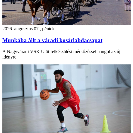
2026. augusztus 07., péntek
Munkába állt a váradi kosárlabdacsapat
A Nagyváradi VSK U öt felkészülési mérkőzéssel hangol az új
idényre.