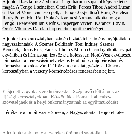
A junior II-es korosztályban a Tengo három csapattal képviseltette
magát. A Tengo 1 színeiben Orsós Erik, Farcas Tibor, Andrei Lucan
és Daniel Monenciu szerepelt, a Tengo 2 együttesét Rareș Ardelean,
Rareș Popoviciu, Raul Sala és Karancsi Armand alkotta, míg a
Tengo 3 keretében Ianis Mînz, Insperger Vivien, Karancsi Edvin,
Orsós Viktor és Damian Popoviciu kapott lehetőséget.
A junior I-es korosztályban szintén biztató teljesítményt nyújtottak a
nagyszalontaiak. A Szemes Boldizsár, Toni Indrieș, Szemes
Benedek, Orsós Erik, Farcas Tibor és Miruna Cicortaș alkotta csapat
egyéniben és hármasban legyőzte a kolozsvári Nord-Vest együttesét,
hármasban a marosvásárhelyieket is felülmúlta, míg párosban és
hármasban a kolozsvári FT Răzvan csapatát győzte le. Ebben a
korosztályban a verseny körmérkőzéses rendszerben zajlott.
Elégedett vagyok az eredményekkel. Szép jövő előtt állunk az
ifjúsági korosztályokban. Köszönjük a Román Lábtenisz-
szövetségnek és a helyi önkormányzatnak az együttműködést
– értékelte a tornát Vasile Sorean, a Nagyszalontai Tengo elnöke.
A legfontosabb, hogy a gyerekek örömmel sportoljanak,