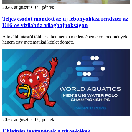
2026. augusztus 07., péntek
Teljes csődöt mondott az új lebonyolítási rendszer az
U16-os vízilabda-világbajnokságon
A továbbjutásról több esetben nem a medencében elért eredmények,
hanem egy matematikai képlet döntött.
2026. augusztus 07., péntek
Chiajnán javítanának a piros-kékek