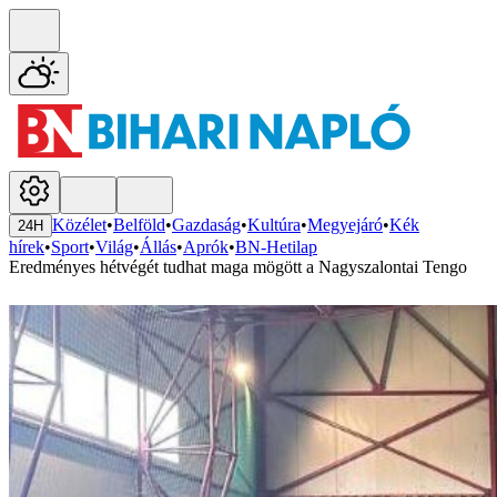
Közélet
•
Belföld
•
Gazdaság
•
Kultúra
•
Megyejáró
•
Kék
24H
hírek
•
Sport
•
Világ
•
Állás
•
Aprók
•
BN-Hetilap
Eredményes hétvégét tudhat maga mögött a Nagyszalontai Tengo