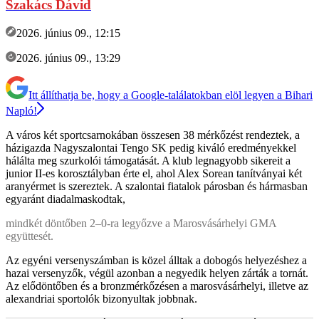
Szakács Dávid
2026. június 09., 12:15
2026. június 09., 13:29
Itt állíthatja be, hogy a Google-találatokban elöl legyen a Bihari
Napló!
A város két sportcsarnokában összesen 38 mérkőzést rendeztek, a
házigazda Nagyszalontai Tengo SK pedig kiváló eredményekkel
hálálta meg szurkolói támogatását. A klub legnagyobb sikereit a
junior II-es korosztályban érte el, ahol Alex Sorean tanítványai két
aranyérmet is szereztek. A szalontai fiatalok párosban és hármasban
egyaránt diadalmaskodtak,
mindkét döntőben 2–0-ra legyőzve a Marosvásárhelyi GMA
együttesét.
Az egyéni versenyszámban is közel álltak a dobogós helyezéshez a
hazai versenyzők, végül azonban a negyedik helyen zárták a tornát.
Az elődöntőben és a bronzmérkőzésen a marosvásárhelyi, illetve az
alexandriai sportolók bizonyultak jobbnak.