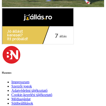
Hasznos
Impresszum
Szerzői jogok
Adatvédelmi tájékoztató
Cookie-kezelési tájékoztató
Médiaajánlat
Sütibeállítások