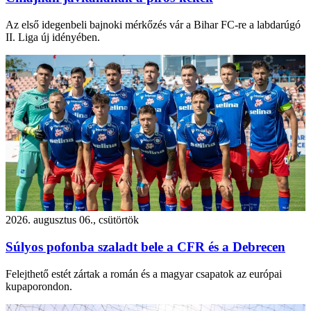
Az első idegenbeli bajnoki mérkőzés vár a Bihar FC-re a labdarúgó
II. Liga új idényében.
2026. augusztus 06., csütörtök
Súlyos pofonba szaladt bele a CFR és a Debrecen
Felejthető estét zártak a román és a magyar csapatok az európai
kupaporondon.