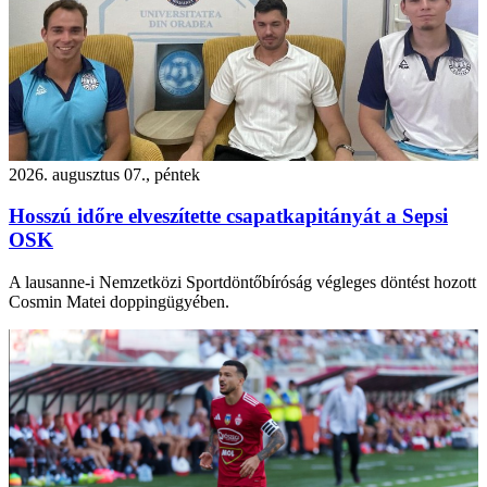
2026. augusztus 07., péntek
Hosszú időre elveszítette csapatkapitányát a Sepsi
OSK
A lausanne-i Nemzetközi Sportdöntőbíróság végleges döntést hozott
Cosmin Matei doppingügyében.