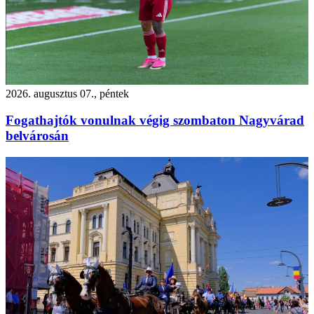
2026. augusztus 07., péntek
Fogathajtók vonulnak végig szombaton Nagyvárad
belvárosán