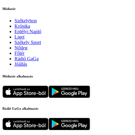
Médiatér
Székelyhon
Krónika
Erdélyi Napló
Liget
Székely Sport
Nőileg
Főtér
Rádió GaGa
Jóállás
Médiatér alkalmazás
Rádió GaGa alkalmazás