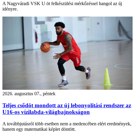
A Nagyváradi VSK U öt felkészülési mérkőzéssel hangol az új
idényre.
2026. augusztus 07., péntek
Teljes csődöt mondott az új lebonyolítási rendszer az
U16-os vízilabda-világbajnokságon
A továbbjutásról több esetben nem a medencében elért eredmények,
hanem egy matematikai képlet döntött.