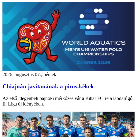
2026. augusztus 07., péntek
Chiajnán javítanának a piros-kékek
Az első idegenbeli bajnoki mérkőzés vár a Bihar FC-re a labdarúgó
II. Liga új idényében.