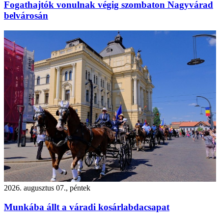
Fogathajtók vonulnak végig szombaton Nagyvárad
belvárosán
2026. augusztus 07., péntek
Munkába állt a váradi kosárlabdacsapat