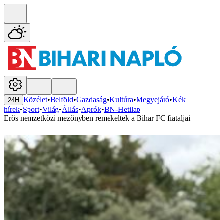
Közélet
•
Belföld
•
Gazdaság
•
Kultúra
•
Megyejáró
•
Kék
24H
hírek
•
Sport
•
Világ
•
Állás
•
Aprók
•
BN-Hetilap
Erős nemzetközi mezőnyben remekeltek a Bihar FC fiataljai