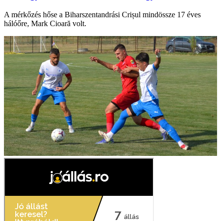
A mérkőzés hőse a Biharszentandrási Crișul mindössze 17 éves
hálóőre, Mark Cioară volt.