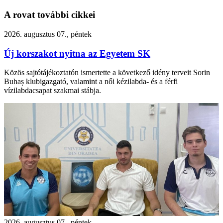
A rovat további cikkei
2026. augusztus 07., péntek
Új korszakot nyitna az Egyetem SK
Közös sajtótájékoztatón ismertette a következő idény terveit Sorin
Buhaș klubigazgató, valamint a női kézilabda- és a férfi
vízilabdacsapat szakmai stábja.
2026. augusztus 07., péntek