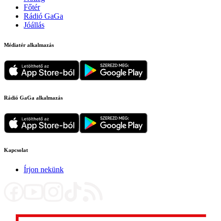
Főtér
Rádió GaGa
Jóállás
Médiatér alkalmazás
Rádió GaGa alkalmazás
Kapcsolat
Írjon nekünk