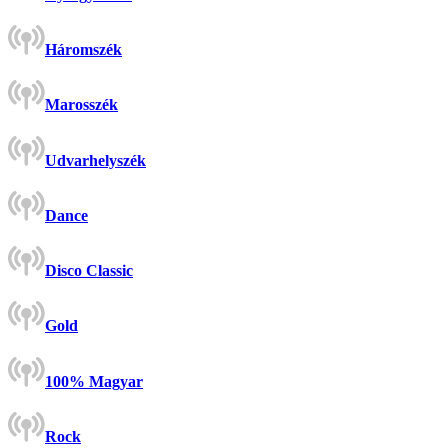
Háromszék
Marosszék
Udvarhelyszék
Dance
Disco Classic
Gold
100% Magyar
Rock