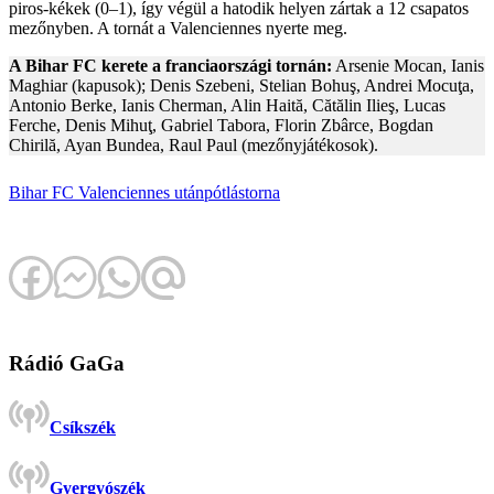
piros-kékek (0–1), így végül a hatodik helyen zártak a 12 csapatos
mezőnyben. A tornát a Valenciennes nyerte meg.
A Bihar FC kerete a franciaországi tornán:
Arsenie Mocan, Ianis
Maghiar (kapusok); Denis Szebeni, Stelian Bohuş, Andrei Mocuţa,
Antonio Berke, Ianis Cherman, Alin Haită, Cătălin Ilieş, Lucas
Ferche, Denis Mihuţ, Gabriel Tabora, Florin Zbârce, Bogdan
Chirilă, Ayan Bundea, Raul Paul (mezőnyjátékosok).
Bihar FC
Valenciennes
utánpótlástorna
Rádió GaGa
Csíkszék
Gyergyószék