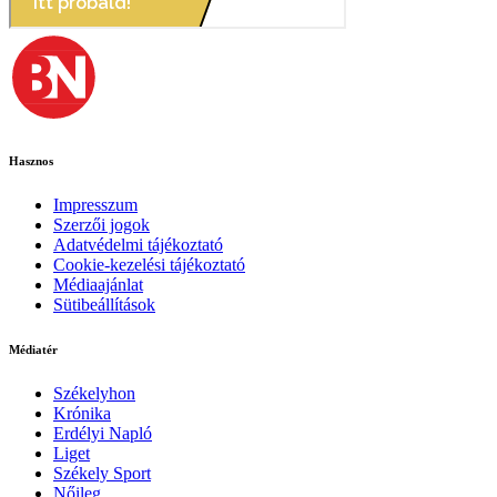
Hasznos
Impresszum
Szerzői jogok
Adatvédelmi tájékoztató
Cookie-kezelési tájékoztató
Médiaajánlat
Sütibeállítások
Médiatér
Székelyhon
Krónika
Erdélyi Napló
Liget
Székely Sport
Nőileg