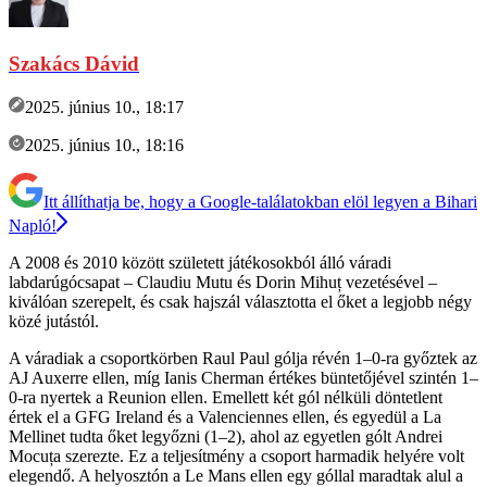
Szakács Dávid
2025. június 10., 18:17
2025. június 10., 18:16
Itt állíthatja be, hogy a Google-találatokban elöl legyen a Bihari
Napló!
A 2008 és 2010 között született játékosokból álló váradi
labdarúgócsapat – Claudiu Mutu és Dorin Mihuț vezetésével –
kiválóan szerepelt, és csak hajszál választotta el őket a legjobb négy
közé jutástól.
A váradiak a csoportkörben Raul Paul gólja révén 1–0-ra győztek az
AJ Auxerre ellen, míg Ianis Cherman értékes büntetőjével szintén 1–
0-ra nyertek a Reunion ellen. Emellett két gól nélküli döntetlent
értek el a GFG Ireland és a Valenciennes ellen, és egyedül a La
Mellinet tudta őket legyőzni (1–2), ahol az egyetlen gólt Andrei
Mocuța szerezte. Ez a teljesítmény a csoport harmadik helyére volt
elegendő. A helyosztón a Le Mans ellen egy góllal maradtak alul a