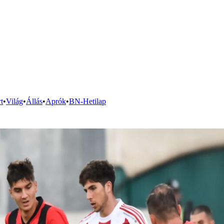
t
•
Világ
•
Állás
•
Aprók
•
BN-Hetilap