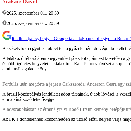
Szakács Dávid
2025. szeptember 01., 20:39
2025. szeptember 01., 20:39
Itt állíthatja be, hogy a Google-találatokban elöl legyen a Bihari
A székelyföldi együttes többet tett a győzelemért, de végül be kellett
A találkozó fél órájában kiegyenlített játék folyt, ám ezt követően a
és több ígéretes helyzetet is kialakított. Raul Palmeș lövését a kapus 
a minimális galaci előny.
Fordulás után megtörte a jeget a Csíkszereda: Anderson Ceara egy szép 
A brazil középpályás lendületet adott társainak, újabb lövései is vesz
élni a kínálkozó lehetőséggel.
A hosszabbításban az érmihályfalvi Bödő Efraim kemény belépője után a
Az FK a döntetlennek köszönhetően az utolsó előtti helyen várja majd 