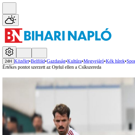
Közélet
•
Belföld
•
Gazdaság
•
Kultúra
•
Megyejáró
•
Kék hírek
•
Spor
24H
Értékes pontot szerzett az Oțelul ellen a Csíkszereda