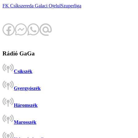
FK Csíkszereda
Galaci Oțelul
Szuperliga
Rádió GaGa
Csíkszék
Gyergyószék
Háromszék
Marosszék