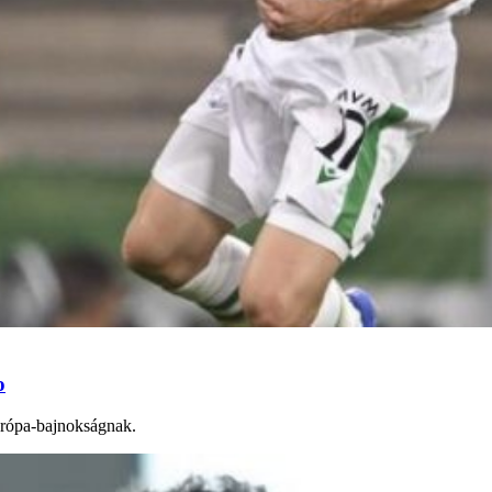
o
Európa-bajnokságnak.