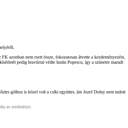
helyéről.
. Az FK azonban nem esett össze, fokozatosan átvette a kezdeményezést,
 kísérletét pedig bravúrral védte Iustin Popescu, így a szünetre maradt
yőztes gólhoz is közel volt a csíki együttes, ám Jozef Dolny nem tudott
olta az eredményt.