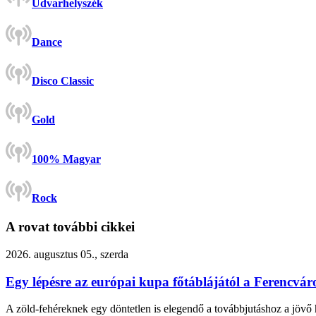
Udvarhelyszék
Dance
Disco Classic
Gold
100% Magyar
Rock
A rovat további cikkei
2026. augusztus 05., szerda
Egy lépésre az európai kupa főtáblájától a Ferencvár
A zöld-fehéreknek egy döntetlen is elegendő a továbbjutáshoz a jövő 