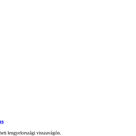
os
heti lengyelországi visszavágón.