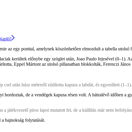
 Napló!
 érnie az egy ponttal, amelynek köszönhetően elmozdult a tabella utolsó 
 galaciak kerültek előnybe egy szöglet után, Joao Paulo fejesével (0–1)
hárította, Eppel Mártont az utolsó pillanatban blokkolták, Ferenczi János
csel után húsz méterről zúdította kapura a labdát, és egyenlített (1–1).
élyt hordoztak, de a vendégek kapusa résen volt. A hátralévő időben a g
 játékvezető piros lapot mutatott fel, de a kiállítás már nem befolyás
a bajnokság folytatását.