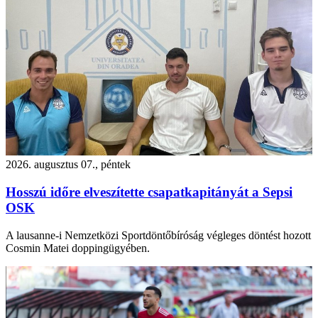
2026. augusztus 07., péntek
Hosszú időre elveszítette csapatkapitányát a Sepsi
OSK
A lausanne-i Nemzetközi Sportdöntőbíróság végleges döntést hozott
Cosmin Matei doppingügyében.