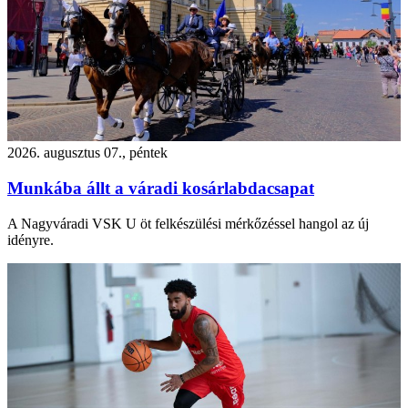
2026. augusztus 07., péntek
Munkába állt a váradi kosárlabdacsapat
A Nagyváradi VSK U öt felkészülési mérkőzéssel hangol az új
idényre.