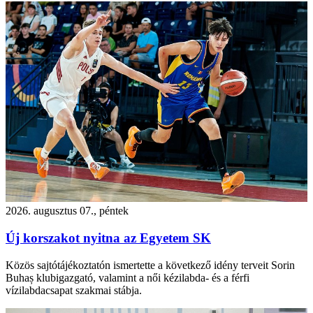
2026. augusztus 07., péntek
Új korszakot nyitna az Egyetem SK
Közös sajtótájékoztatón ismertette a következő idény terveit Sorin
Buhaș klubigazgató, valamint a női kézilabda- és a férfi
vízilabdacsapat szakmai stábja.