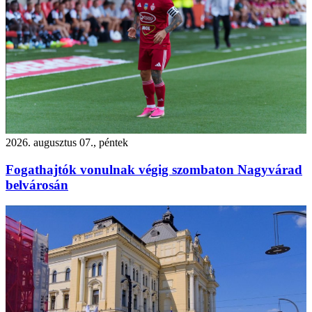
2026. augusztus 07., péntek
Fogathajtók vonulnak végig szombaton Nagyvárad
belvárosán