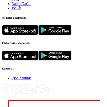
Rádió GaGa
Jóállás
Médiatér alkalmazás
Rádió GaGa alkalmazás
Kapcsolat
Írjon nekünk