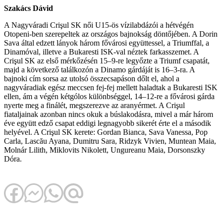
Szakács Dávid
A Nagyváradi Crişul SK női U15-ös vízilabdázói a hétvégén
Otopeni-ben szerepeltek az országos bajnokság döntőjében. A Dorin
Sava által edzett lányok három fővárosi együttessel, a Triumffal, a
Dinamóval, illetve a Bukaresti ISK-val néztek farkasszemet. A
Crişul SK az első mérkőzésén 15–9-re legyőzte a Triumf csapatát,
majd a következő találkozón a Dinamo gárdáját is 16–3-ra. A
bajnoki cím sorsa az utolsó összecsapáson dőlt el, ahol a
nagyváradiak egész meccsen fej-fej mellett haladtak a Bukaresti ISK
ellen, ám a végén kétgólos különbséggel, 14–12-re a fővárosi gárda
nyerte meg a finálét, megszerezve az aranyérmet. A Crişul
fiataljainak azonban nincs okuk a búslakodásra, mivel a már három
éve együtt edző csapat eddigi legnagyobb sikerét érte el a második
helyével. A Crişul SK kerete: Gordan Bianca, Sava Vanessa, Pop
Carla, Lascău Ayana, Dumitru Sara, Ridzyk Vivien, Muntean Maia,
Molnár Lilith, Miklovits Nikolett, Ungureanu Maia, Dorsonszky
Dóra.