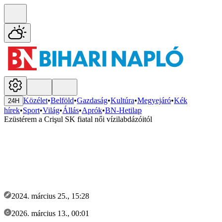
Közélet
•
Belföld
•
Gazdaság
•
Kultúra
•
Megyejáró
•
Kék
24H
hírek
•
Sport
•
Világ
•
Állás
•
Aprók
•
BN-Hetilap
Ezüstérem a Crişul SK fiatal női vízilabdázóitól
2024. március 25., 15:28
2026. március 13., 00:01