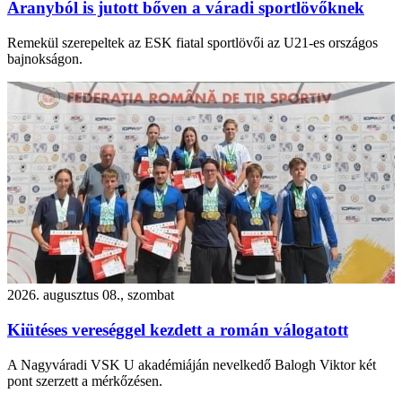
Aranyból is jutott bőven a váradi sportlövőknek
Remekül szerepeltek az ESK fiatal sportlövői az U21-es országos
bajnokságon.
2026. augusztus 08., szombat
Kiütéses vereséggel kezdett a román válogatott
A Nagyváradi VSK U akadémiáján nevelkedő Balogh Viktor két
pont szerzett a mérkőzésen.