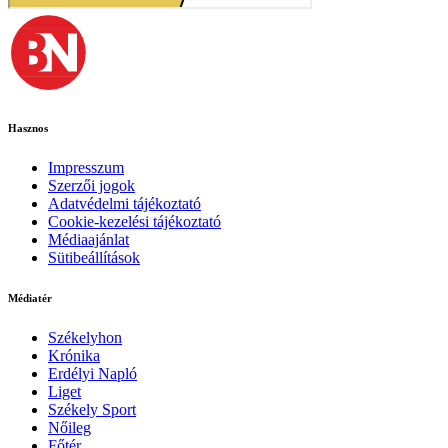
Hasznos
Impresszum
Szerzői jogok
Adatvédelmi tájékoztató
Cookie-kezelési tájékoztató
Médiaajánlat
Sütibeállítások
Médiatér
Székelyhon
Krónika
Erdélyi Napló
Liget
Székely Sport
Nőileg
Főtér