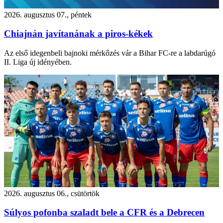
2026. augusztus 07., péntek
Chiajnán javítanának a piros-kékek
Az első idegenbeli bajnoki mérkőzés vár a Bihar FC-re a labdarúgó
II. Liga új idényében.
2026. augusztus 06., csütörtök
Súlyos pofonba szaladt bele a CFR és a Debrecen