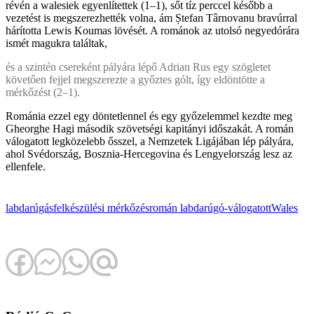
révén a walesiek egyenlítettek (1–1), sőt tíz perccel később a
vezetést is megszerezhették volna, ám Ștefan Târnovanu bravúrral
hárította Lewis Koumas lövését. A románok az utolsó negyedórára
ismét magukra találtak,
és a szintén csereként pályára lépő Adrian Rus egy szögletet
követően fejjel megszerezte a győztes gólt, így eldöntötte a
mérkőzést (2–1).
Románia ezzel egy döntetlennel és egy győzelemmel kezdte meg
Gheorghe Hagi második szövetségi kapitányi időszakát. A román
válogatott legközelebb ősszel, a Nemzetek Ligájában lép pályára,
ahol Svédország, Bosznia-Hercegovina és Lengyelország lesz az
ellenfele.
labdarúgás
felkészülési mérkőzés
román labdarúgó-válogatott
Wales