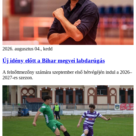
2026. augusztus 04., kedd
Új idény előtt a Bihar megyei labdarúgás
A felnőttmezőny számára szeptember első hétvégéjén indul a 2026–
2027-es szezon.