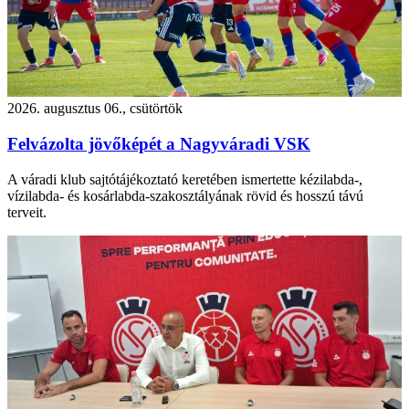
2026. augusztus 06., csütörtök
Felvázolta jövőképét a Nagyváradi VSK
A váradi klub sajtótájékoztató keretében ismertette kézilabda-,
vízilabda- és kosárlabda-szakosztályának rövid és hosszú távú
terveit.