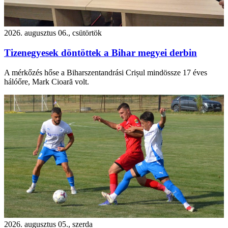
2026. augusztus 06., csütörtök
Tizenegyesek döntöttek a Bihar megyei derbin
A mérkőzés hőse a Biharszentandrási Crișul mindössze 17 éves
hálóőre, Mark Cioară volt.
2026. augusztus 05., szerda