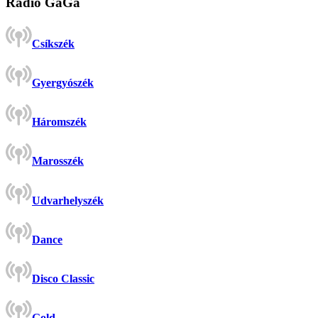
Rádió GaGa
Csíkszék
Gyergyószék
Háromszék
Marosszék
Udvarhelyszék
Dance
Disco Classic
Gold