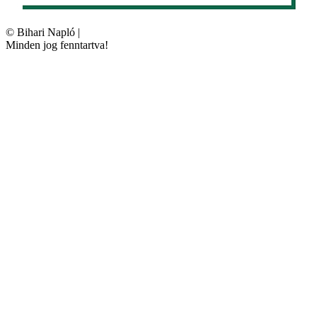
©
Bihari Napló
|
Minden jog fenntartva!