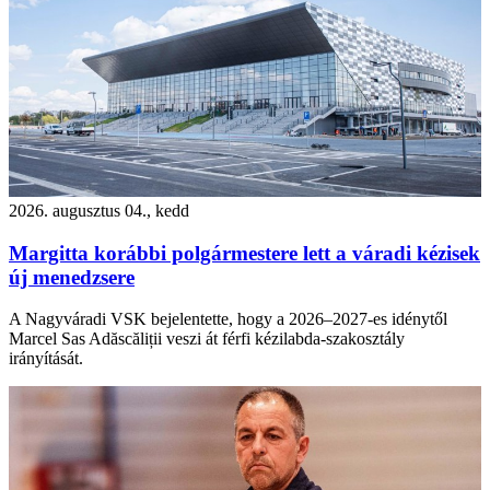
2026. augusztus 04., kedd
Margitta korábbi polgármestere lett a váradi kézisek
új menedzsere
A Nagyváradi VSK bejelentette, hogy a 2026–2027-es idénytől
Marcel Sas Adăscăliții veszi át férfi kézilabda-szakosztály
irányítását.