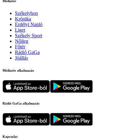
Médiatér
Székelyhon
Krónika
Erdélyi Napló
Liget
Székely Sport
Nőileg
Főtér
Rádió GaGa
Jóállás
Médiatér alkalmazás
Rádió GaGa alkalmazás
Kapcsolat