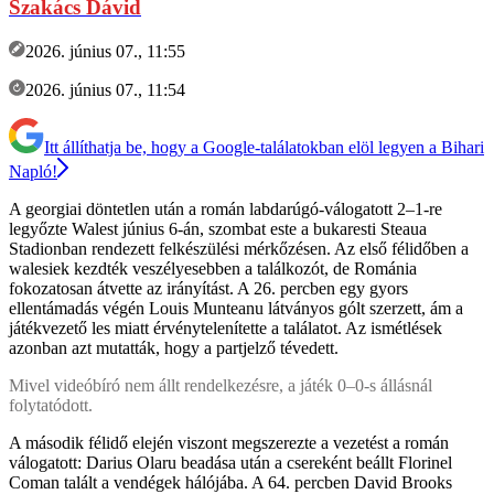
Szakács Dávid
2026. június 07., 11:55
2026. június 07., 11:54
Itt állíthatja be, hogy a Google-találatokban elöl legyen a Bihari
Napló!
A georgiai döntetlen után a román labdarúgó-válogatott 2–1-re
legyőzte Walest június 6-án, szombat este a bukaresti Steaua
Stadionban rendezett felkészülési mérkőzésen. Az első félidőben a
walesiek kezdték veszélyesebben a találkozót, de Románia
fokozatosan átvette az irányítást. A 26. percben egy gyors
ellentámadás végén Louis Munteanu látványos gólt szerzett, ám a
játékvezető les miatt érvénytelenítette a találatot. Az ismétlések
azonban azt mutatták, hogy a partjelző tévedett.
Mivel videóbíró nem állt rendelkezésre, a játék 0–0-s állásnál
folytatódott.
A második félidő elején viszont megszerezte a vezetést a román
válogatott: Darius Olaru beadása után a csereként beállt Florinel
Coman talált a vendégek hálójába. A 64. percben David Brooks