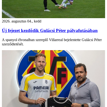
2026. augusztus 04., kedd
Új fejezet kezdődik Gulácsi Péter pályafutásában
A spanyol élvonalban szereplő Villarreal bejelentette Gulácsi Péter
szerződtetését.