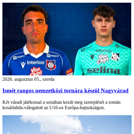
2026. augusztus 05., szerda
Ismét rangos nemzetközi tornára készül Nagyvárad
Két váradi játékossal a soraiban kezdi meg szereplését a román
kosárlabda-válogatott az U16-os Európa-bajnokságon.