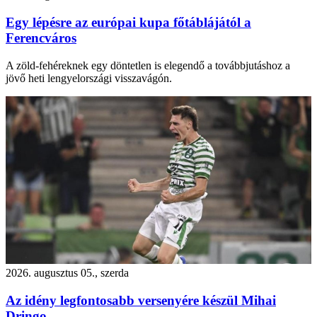
Egy lépésre az európai kupa főtáblájától a
Ferencváros
A zöld-fehéreknek egy döntetlen is elegendő a továbbjutáshoz a
jövő heti lengyelországi visszavágón.
2026. augusztus 05., szerda
Az idény legfontosabb versenyére készül Mihai
Dringo