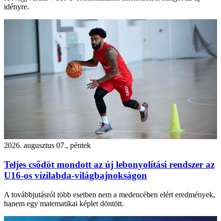
idényre.
2026. augusztus 07., péntek
Teljes csődöt mondott az új lebonyolítási rendszer az
U16-os vízilabda-világbajnokságon
A továbbjutásról több esetben nem a medencében elért eredmények,
hanem egy matematikai képlet döntött.