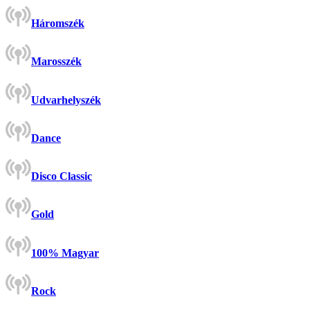
Háromszék
Marosszék
Udvarhelyszék
Dance
Disco Classic
Gold
100% Magyar
Rock