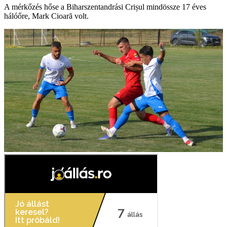
A mérkőzés hőse a Biharszentandrási Crișul mindössze 17 éves
hálóőre, Mark Cioară volt.