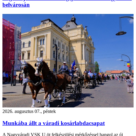
belvárosán
2026. augusztus 07., péntek
Munkába állt a váradi kosárlabdacsapat
A Nagyváradi VSK U öt felkészülési mérkőzéssel hangol az új