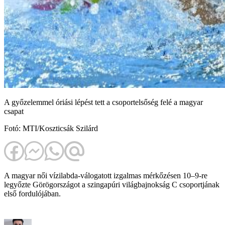
A győzelemmel óriási lépést tett a csoportelsőség felé a magyar
csapat
Fotó: MTI/Koszticsák Szilárd
A magyar női vízilabda-válogatott izgalmas mérkőzésen 10–9-re
legyőzte Görögországot a szingapúri világbajnokság C csoportjának
első fordulójában.