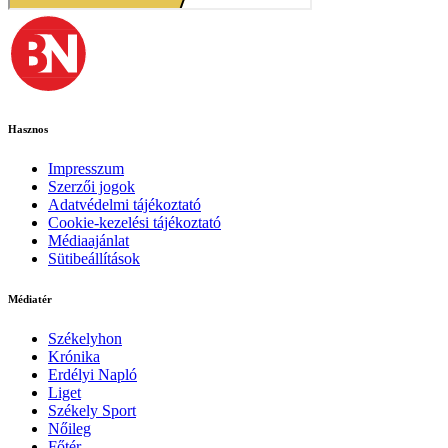
Hasznos
Impresszum
Szerzői jogok
Adatvédelmi tájékoztató
Cookie-kezelési tájékoztató
Médiaajánlat
Sütibeállítások
Médiatér
Székelyhon
Krónika
Erdélyi Napló
Liget
Székely Sport
Nőileg
Főtér