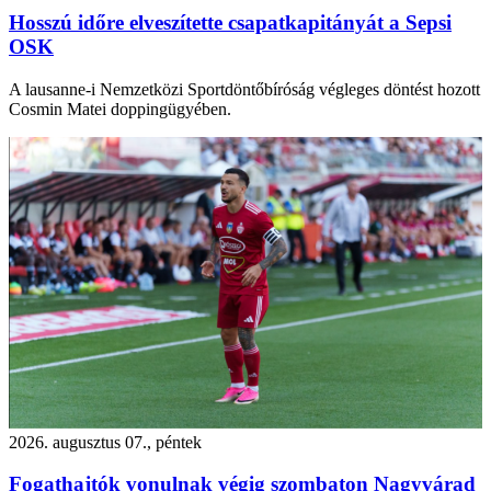
Hosszú időre elveszítette csapatkapitányát a Sepsi
OSK
A lausanne-i Nemzetközi Sportdöntőbíróság végleges döntést hozott
Cosmin Matei doppingügyében.
2026. augusztus 07., péntek
Fogathajtók vonulnak végig szombaton Nagyvárad