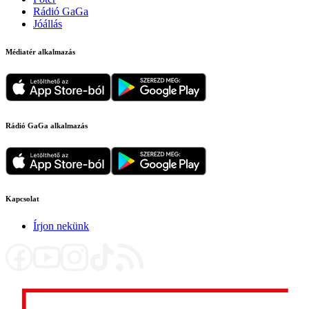
Rádió GaGa
Jóállás
Médiatér alkalmazás
Rádió GaGa alkalmazás
Kapcsolat
Írjon nekünk