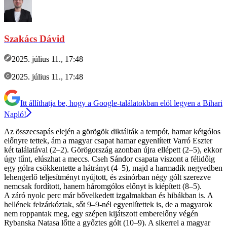
Szakács Dávid
2025. július 11., 17:48
2025. július 11., 17:48
Itt állíthatja be, hogy a Google-találatokban elöl legyen a Bihari
Napló!
Az összecsapás elején a görögök diktálták a tempót, hamar kétgólos
előnyre tettek, ám a magyar csapat hamar egyenlített Varró Eszter
két találatával (2–2). Görögország azonban újra ellépett (2–5), ekkor
úgy tűnt, elúszhat a meccs. Cseh Sándor csapata viszont a félidőig
egy gólra csökkentette a hátrányt (4–5), majd a harmadik negyedben
lehengerlő teljesítményt nyújtott, és zsinórban négy gólt szerezve
nemcsak fordított, hanem háromgólos előnyt is kiépített (8–5).
A záró nyolc perc már bővelkedett izgalmakban és hibákban is. A
hellének felzárkóztak, sőt 9–9-nél egyenlítettek is, de a magyarok
nem roppantak meg, egy szépen kijátszott emberelőny végén
Rybanska Natasa lőtte a győztes gólt (10–9). A sikerrel a magyar