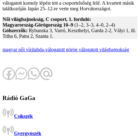
válogatott komoly lépést tett a csoportelsőség felé. A kvartett másik
találkozóján Japán 25–12-re verte meg Horvátországot.
Női világbajnokság, C csoport, 1. forduló:
Magyarország-Görögország 10–9
(1–2, 3–3, 4–0, 2–4)
Gólszerzők:
Rybanska 3, Varró, Keszthelyi, Garda 2-2, Vályi 1, ill.
Triha 6, Patra 2, Szanta 1.
magyar női vízilabda-válogatott
görög válogatott
világbajnokság
Rádió GaGa
Csíkszék
Gyergyószék