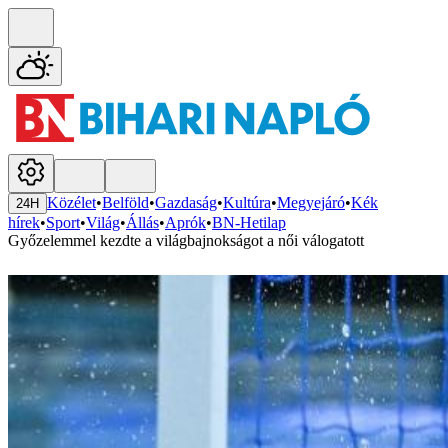
Közélet
•
Belföld
•
Gazdaság
•
Kultúra
•
Megyejáró
•
Kék
24H
hírek
•
Sport
•
Világ
•
Állás
•
Aprók
•
BN-Hetilap
Győzelemmel kezdte a világbajnokságot a női válogatott