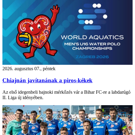
2026. augusztus 07., péntek
Chiajnán javítanának a piros-kékek
Az első idegenbeli bajnoki mérkőzés vár a Bihar FC-re a labdarúgó
II. Liga új idényében.