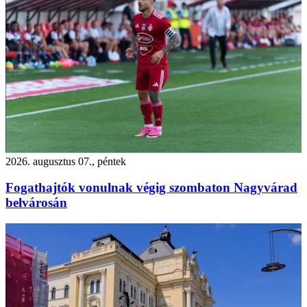
2026. augusztus 07., péntek
Fogathajtók vonulnak végig szombaton Nagyvárad
belvárosán