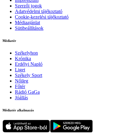
Impresszum
Szerzői jogok
Adatvédelmi tájékoztató
Cookie-kezelési tájékoztató
Médiaajánlat
Sütibeállítások
Médiatér
Székelyhon
Krónika
Erdélyi Napló
Liget
Székely Sport
Nőileg
Főtér
Rádió GaGa
Jóállás
Médiatér alkalmazás