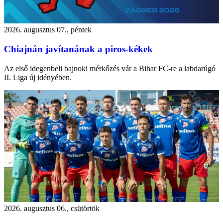
2026. augusztus 07., péntek
Chiajnán javítanának a piros-kékek
Az első idegenbeli bajnoki mérkőzés vár a Bihar FC-re a labdarúgó
II. Liga új idényében.
2026. augusztus 06., csütörtök