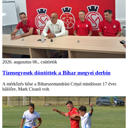
2026. augusztus 06., csütörtök
Tizenegyesek döntöttek a Bihar megyei derbin
A mérkőzés hőse a Biharszentandrási Crișul mindössze 17 éves
hálóőre, Mark Cioară volt.