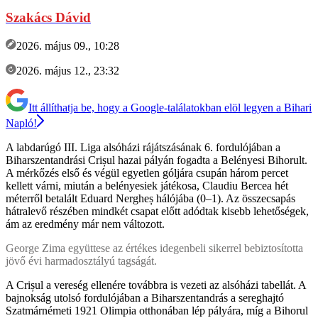
Szakács Dávid
2026. május 09., 10:28
2026. május 12., 23:32
Itt állíthatja be, hogy a Google-találatokban elöl legyen a Bihari
Napló!
A labdarúgó III. Liga alsóházi rájátszásának 6. fordulójában a
Biharszentandrási Crișul hazai pályán fogadta a Belényesi Bihorult.
A mérkőzés első és végül egyetlen góljára csupán három percet
kellett várni, miután a belényesiek játékosa, Claudiu Bercea hét
méterről betalált Eduard Nergheș hálójába (0–1). Az összecsapás
hátralevő részében mindkét csapat előtt adódtak kisebb lehetőségek,
ám az eredmény már nem változott.
George Zima együttese az értékes idegenbeli sikerrel bebiztosította
jövő évi harmadosztályú tagságát.
A Crișul a vereség ellenére továbbra is vezeti az alsóházi tabellát. A
bajnokság utolsó fordulójában a Biharszentandrás a sereghajtó
Szatmárnémeti 1921 Olimpia otthonában lép pályára, míg a Bihorul