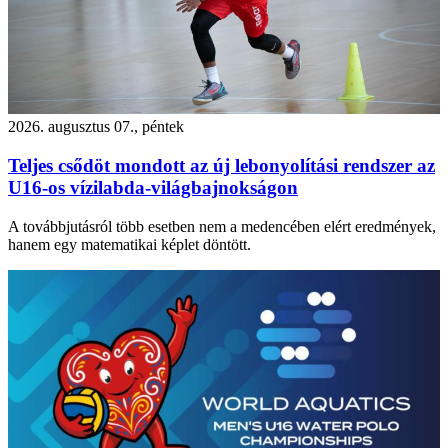
2026. augusztus 07., péntek
Teljes csődöt mondott az új lebonyolítási rendszer az
U16-os vízilabda-világbajnokságon
A továbbjutásról több esetben nem a medencében elért eredmények,
hanem egy matematikai képlet döntött.