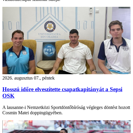
2026. augusztus 07., péntek
Hosszú időre elveszítette csapatkapitányát a Sepsi
OSK
A lausanne-i Nemzetközi Sportdöntőbíróság végleges döntést hozott
Cosmin Matei doppingügyében.