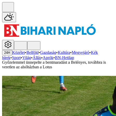
Közélet
•
Belföld
•
Gazdaság
•
Kultúra
•
Megyejáró
•
Kék
24H
hírek
•
Sport
•
Világ
•
Állás
•
Aprók
•
BN-Hetilap
Győzelemmel ünnepelte a bentmaradást a Belényes, továbbra is
veretlen az alsóházban a Lotus