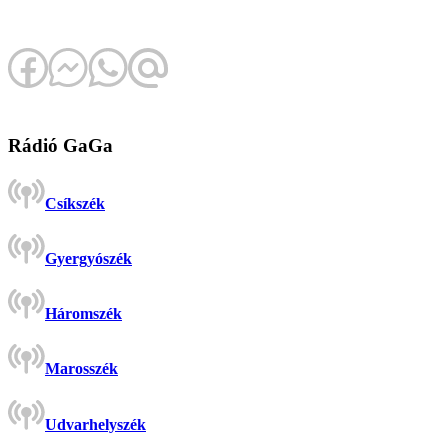
Rádió GaGa
Csíkszék
Gyergyószék
Háromszék
Marosszék
Udvarhelyszék