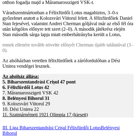
otthon fogadja majd a Máramarosszigeti VSK-t.
Váradszentmártonban a Félixfürdői Lotus magabiztos, 3–0-s
győzelmet aratott a Kolozsvári Viitorul felett. A félixfürdőiek Daniel
Stan fejesével, valamint Andrei Cherman góljával már az első fél óra
után kétgólos előnyre tett szert (2–0). A második játékrész elején
Stan második sárga lapja miatt emberhátrányba került a Lotus,
ennek ellenére tovább növelte előnyét Cherman újabb találatával (3–
0).
Az alsóházban veretlen félixfürdőiek a zárófordulóban a Dési
Unirea vendégei lesznek.
Az alsóház állása:
5. Biharszentandrási Crișul 47 pont
6. Félixfürdői Lotus 42
7. Máramarosszigeti VSK 42
8. Belényesi Bihorul 31
9. Kolozsvári Viitorul 29
10. Dési Unirea 22
11. Szatmárnémeti 1921 Olimpia 17 (kiesett)
III. Liga
Biharszentandrási Crișul
Félixfürdői Lotus
Belényesi
Bihorul