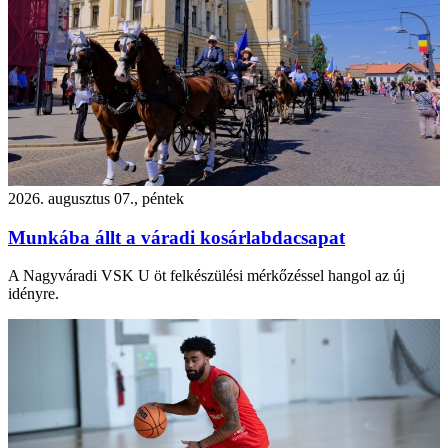
2026. augusztus 07., péntek
Munkába állt a váradi kosárlabdacsapat
A Nagyváradi VSK U öt felkészülési mérkőzéssel hangol az új
idényre.