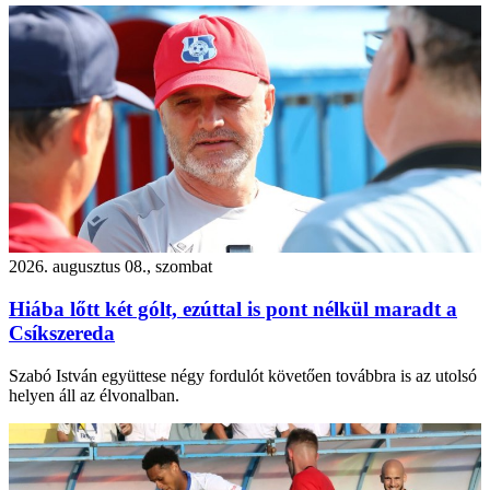
2026. augusztus 08., szombat
Hiába lőtt két gólt, ezúttal is pont nélkül maradt a
Csíkszereda
Szabó István együttese négy fordulót követően továbbra is az utolsó
helyen áll az élvonalban.