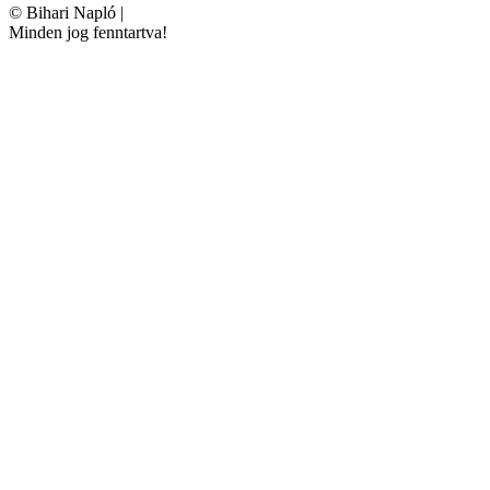
©
Bihari Napló
|
Minden jog fenntartva!