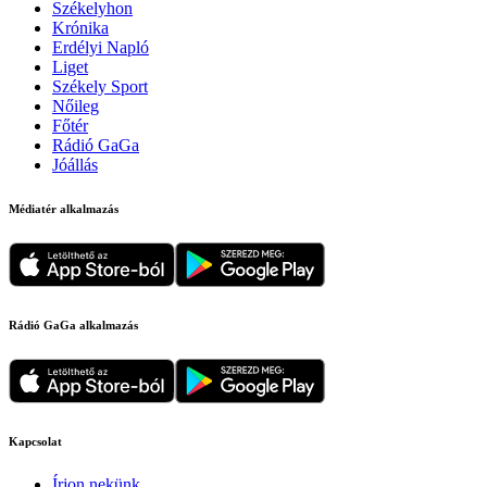
Székelyhon
Krónika
Erdélyi Napló
Liget
Székely Sport
Nőileg
Főtér
Rádió GaGa
Jóállás
Médiatér alkalmazás
Rádió GaGa alkalmazás
Kapcsolat
Írjon nekünk