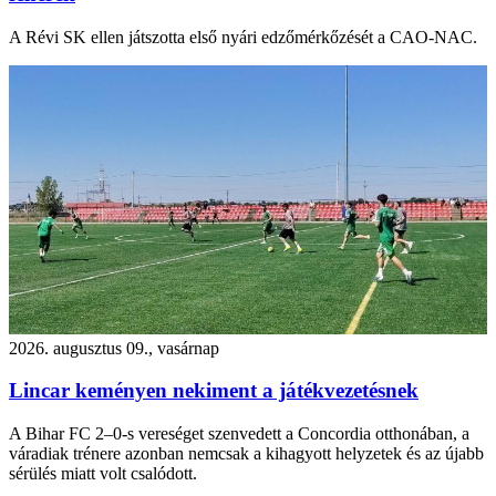
A Révi SK ellen játszotta első nyári edzőmérkőzését a CAO-NAC.
2026. augusztus 09., vasárnap
Lincar keményen nekiment a játékvezetésnek
A Bihar FC 2–0-s vereséget szenvedett a Concordia otthonában, a
váradiak trénere azonban nemcsak a kihagyott helyzetek és az újabb
sérülés miatt volt csalódott.