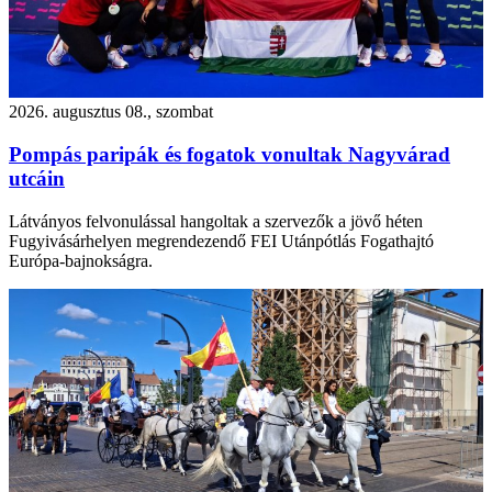
2026. augusztus 08., szombat
Pompás paripák és fogatok vonultak Nagyvárad
utcáin
Látványos felvonulással hangoltak a szervezők a jövő héten
Fugyivásárhelyen megrendezendő FEI Utánpótlás Fogathajtó
Európa-bajnokságra.