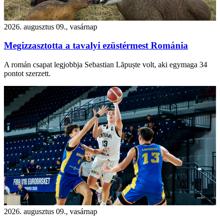
2026. augusztus 09., vasárnap
Megizzasztotta a tavalyi ezüstérmest Románia
A román csapat legjobbja Sebastian Lăpuște volt, aki egymaga 34
pontot szerzett.
2026. augusztus 09., vasárnap