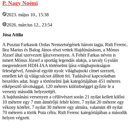
P. Nagy Noémi
2023. május 10., 15:38
2026. március 12., 23:54
Jósa Attila
A Pusztai Farkasok Ordas Nemzetségének három tagja, Ridi Ferenc,
Ilea Marius és Balog János részt vettek Hajdúnánáson, a Mónus
József által szervezett íjászversenyen. A Fehér Farkas néven is
ismert Mónus József a sportág legendás alakja, a tavaly Gyulán
megrendezett HDH-IAA történelmi íjász-világbajnokságon
feleségével, Annával együtt nyolc világbajnoki címet szerzett,
emellett két új világcsúcsot állított fel. Tudásával kapcsolatban
beszédes adat, hogy a történelmi íjak kategóriájában 451 méteres
elképesztő távolsággal, 120 méteres különbséggel győzte le a
verseny második helyezettjét.
A hajdunánási versenyen a céllövészet során 21 nyilat kellett kilőni
10 méterre egy 7 mm átmérőjü fehér körre, 7 nyilat 20 méterre egy
vékony kötélre, 7 nyilat 30 méterre egy almára, valamint 49 nyilat
70 méteren a török Puta célra. Ridi Ferenc kategóriájában a második
helyen végzett.