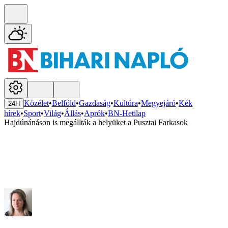
Közélet
•
Belföld
•
Gazdaság
•
Kultúra
•
Megyejáró
•
Kék
24H
hírek
•
Sport
•
Világ
•
Állás
•
Aprók
•
BN-Hetilap
Hajdúnánáson is megállták a helyüket a Pusztai Farkasok