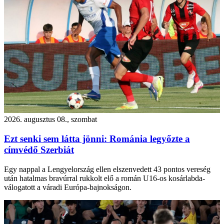
2026. augusztus 08., szombat
Ezt senki sem látta jönni: Románia legyőzte a
címvédő Szerbiát
Egy nappal a Lengyelország ellen elszenvedett 43 pontos vereség
után hatalmas bravúrral rukkolt elő a román U16-os kosárlabda-
válogatott a váradi Európa-bajnokságon.