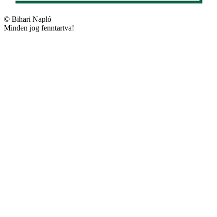
©
Bihari Napló
|
Minden jog fenntartva!