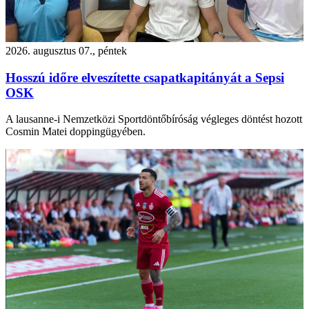
2026. augusztus 07., péntek
Hosszú időre elveszítette csapatkapitányát a Sepsi
OSK
A lausanne-i Nemzetközi Sportdöntőbíróság végleges döntést hozott
Cosmin Matei doppingügyében.