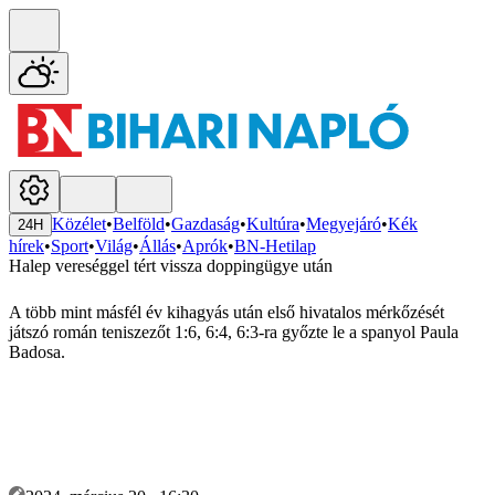
Közélet
•
Belföld
•
Gazdaság
•
Kultúra
•
Megyejáró
•
Kék
24H
hírek
•
Sport
•
Világ
•
Állás
•
Aprók
•
BN-Hetilap
Halep vereséggel tért vissza doppingügye után
A több mint másfél év kihagyás után első hivatalos mérkőzését
játszó román teniszezőt 1:6, 6:4, 6:3-ra győzte le a spanyol Paula
Badosa.