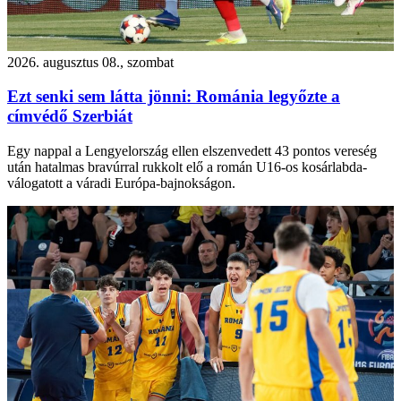
2026. augusztus 08., szombat
Ezt senki sem látta jönni: Románia legyőzte a
címvédő Szerbiát
Egy nappal a Lengyelország ellen elszenvedett 43 pontos vereség
után hatalmas bravúrral rukkolt elő a román U16-os kosárlabda-
válogatott a váradi Európa-bajnokságon.