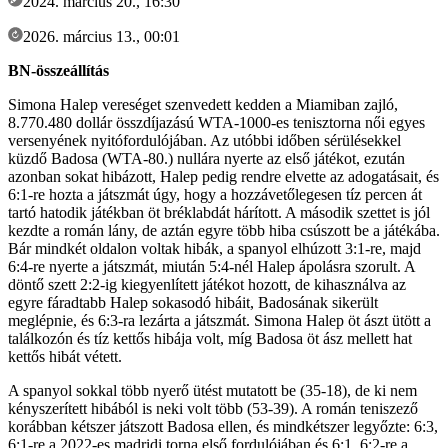
2024. március 20., 16:30
2026. március 13., 00:01
BN-összeállítás
Simona Halep vereséget szenvedett kedden a Miamiban zajló,
8.770.480 dollár összdíjazású WTA-1000-es tenisztorna női egyes
versenyének nyitófordulójában. Az utóbbi időben sérülésekkel
küzdő Badosa (WTA-80.) nullára nyerte az első játékot, ezután
azonban sokat hibázott, Halep pedig rendre elvette az adogatásait, és
6:1-re hozta a játszmát úgy, hogy a hozzávetőlegesen tíz percen át
tartó hatodik játékban öt bréklabdát hárított. A második szettet is jól
kezdte a román lány, de aztán egyre több hiba csúszott be a játékába.
Bár mindkét oldalon voltak hibák, a spanyol elhúzott 3:1-re, majd
6:4-re nyerte a játszmát, miután 5:4-nél Halep ápolásra szorult. A
döntő szett 2:2-ig kiegyenlített játékot hozott, de kihasználva az
egyre fáradtabb Halep sokasodó hibáit, Badosának sikerült
meglépnie, és 6:3-ra lezárta a játszmát. Simona Halep öt ászt ütött a
találkozón és tíz kettős hibája volt, míg Badosa öt ász mellett hat
kettős hibát vétett.
A spanyol sokkal több nyerő ütést mutatott be (35-18), de ki nem
kényszerített hibából is neki volt több (53-39). A román teniszező
korábban kétszer játszott Badosa ellen, és mindkétszer legyőzte: 6:3,
6:1-re a 2022-es madridi torna első fordulójában és 6:1, 6:2-re a