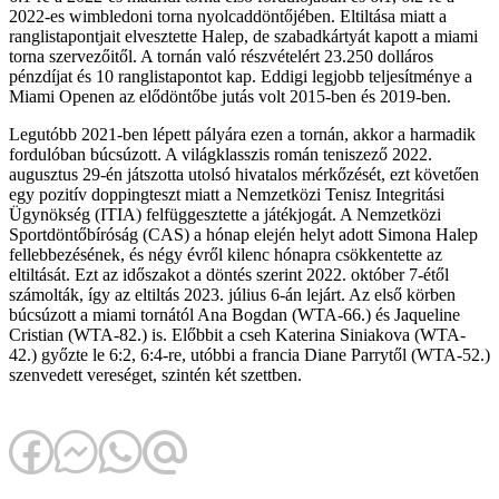
2022-es wimbledoni torna nyolcaddöntőjében. Eltiltása miatt a
ranglistapontjait elvesztette Halep, de szabadkártyát kapott a miami
torna szervezőitől. A tornán való részvételért 23.250 dolláros
pénzdíjat és 10 ranglistapontot kap. Eddigi legjobb teljesítménye a
Miami Openen az elődöntőbe jutás volt 2015-ben és 2019-ben.
Legutóbb 2021-ben lépett pályára ezen a tornán, akkor a harmadik
fordulóban búcsúzott. A világklasszis román teniszező 2022.
augusztus 29-én játszotta utolsó hivatalos mérkőzését, ezt követően
egy pozitív doppingteszt miatt a Nemzetközi Tenisz Integritási
Ügynökség (ITIA) felfüggesztette a játékjogát. A Nemzetközi
Sportdöntőbíróság (CAS) a hónap elején helyt adott Simona Halep
fellebbezésének, és négy évről kilenc hónapra csökkentette az
eltiltását. Ezt az időszakot a döntés szerint 2022. október 7-étől
számolták, így az eltiltás 2023. július 6-án lejárt. Az első körben
búcsúzott a miami tornától Ana Bogdan (WTA-66.) és Jaqueline
Cristian (WTA-82.) is. Előbbit a cseh Katerina Siniakova (WTA-
42.) győzte le 6:2, 6:4-re, utóbbi a francia Diane Parrytől (WTA-52.)
szenvedett vereséget, szintén két szettben.