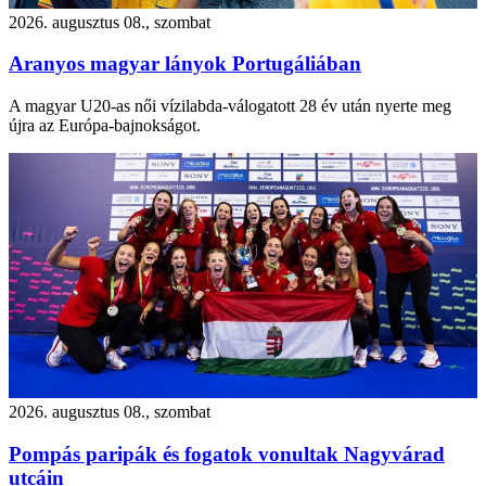
2026. augusztus 08., szombat
Aranyos magyar lányok Portugáliában
A magyar U20-as női vízilabda-válogatott 28 év után nyerte meg
újra az Európa-bajnokságot.
2026. augusztus 08., szombat
Pompás paripák és fogatok vonultak Nagyvárad
utcáin