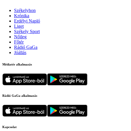
Székelyhon
Krónika
Erdélyi Napló
Liget
Székely Sport
Nőileg
Főtér
Rádió GaGa
Jóállás
Médiatér alkalmazás
Rádió GaGa alkalmazás
Kapcsolat