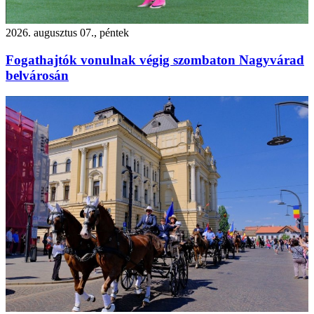
2026. augusztus 07., péntek
Fogathajtók vonulnak végig szombaton Nagyvárad
belvárosán