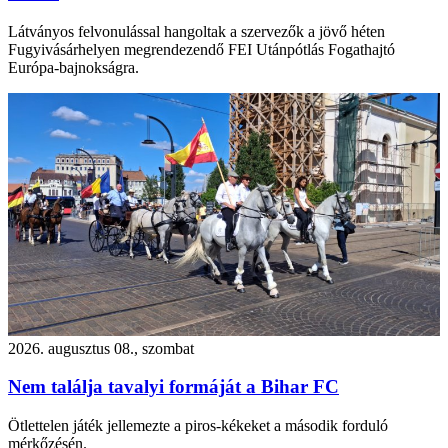
Látványos felvonulással hangoltak a szervezők a jövő héten
Fugyivásárhelyen megrendezendő FEI Utánpótlás Fogathajtó
Európa-bajnokságra.
2026. augusztus 08., szombat
Nem találja tavalyi formáját a Bihar FC
Ötlettelen játék jellemezte a piros-kékeket a második forduló
mérkőzésén.