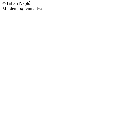
©
Bihari Napló
|
Minden jog fenntartva!