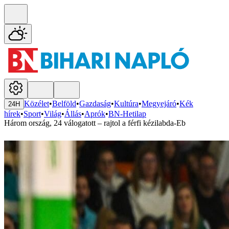
Közélet
•
Belföld
•
Gazdaság
•
Kultúra
•
Megyejáró
•
Kék
24H
hírek
•
Sport
•
Világ
•
Állás
•
Aprók
•
BN-Hetilap
Három ország, 24 válogatott – rajtol a férfi kézilabda-Eb