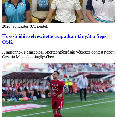
2026. augusztus 07., péntek
Hosszú időre elveszítette csapatkapitányát a Sepsi
OSK
A lausanne-i Nemzetközi Sportdöntőbíróság végleges döntést hozott
Cosmin Matei doppingügyében.