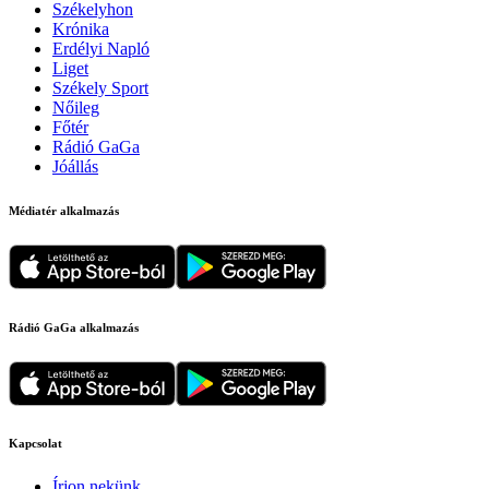
Székelyhon
Krónika
Erdélyi Napló
Liget
Székely Sport
Nőileg
Főtér
Rádió GaGa
Jóállás
Médiatér alkalmazás
Rádió GaGa alkalmazás
Kapcsolat
Írjon nekünk