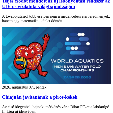
Teljes csődöt mondott az új lebonyolítási rendszer az
U16-os vízilabda-világbajnokságon
A továbbjutásról több esetben nem a medencében elért eredmények,
hanem egy matematikai képlet döntött.
2026. augusztus 07., péntek
Chiajnán javítanának a piros-kékek
Az első idegenbeli bajnoki mérkőzés vár a Bihar FC-re a labdarúgó
II. Liga új idényében.