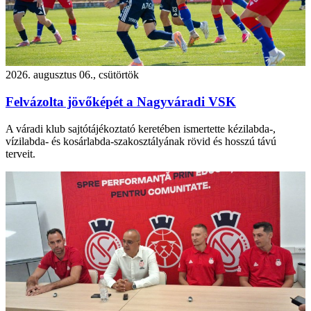
2026. augusztus 06., csütörtök
Felvázolta jövőképét a Nagyváradi VSK
A váradi klub sajtótájékoztató keretében ismertette kézilabda-,
vízilabda- és kosárlabda-szakosztályának rövid és hosszú távú
terveit.