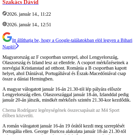
Szakács Dávid
2026. január 14., 11:22
2026. január 14., 12:51
Itt állíthatja be, hogy a Google-találatokban elöl legyen a Bihari
Napló!
Magyarország az F csoportban szerepel, ahol Lengyelország,
Olaszország és Izland lesz az ellenfele. A csoport mérkőzéseinek a
norvégiai Kristianstad ad otthont. Románia a B csoportban kapott
helyet, ahol Dániával, Portugáliával és Észak-Macedóniával csap
össze a dániai Herningben.
A magyar válogatott január 16-án 21.30-tól lép pályára először
Lengyelország ellen. Olaszországgal január 18-án, Izlanddal pedig
január 20-án játszik, mindkét mérkőzés szintén 21.30-kor kezdődik.
Chema Rodríguez legénységének összecsapásait az M4 Sport
élőben közvetíti.
A román válogatott január 16-án 19 órától kezdi meg szereplését
Portugália ellen. George Buricea alakulata január 18-án 21.30-tól