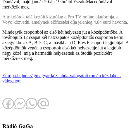
Dániával, majd január 20-án 19 órától Észak-Macedóniával
mérkőzik meg.
A trikolórok találkozóit kizárólag a Pro TV online platformja, a
Voyo közvetíti, amelynek előfizetési díja jelenleg 4,84 euró havonta.
Mindegyik csoportból az első két helyezett jut a középdöntőbe. A
továbbjutó 12 csapat két hatcsapatos középdöntős csoportba kerül:
az egyikbe az A, B és C, a másikba a D, E és F csoport legjobbjai. A
középdöntők végén a csoportok első két helyezettje jut a legjobb
négy közé, míg a harmadik helyezettek az ötödik pozícióért
mérkőznek meg.
Európa-bajnokság
magyar kézilabda-válogatott
román kézilabda-
válogatott
Rádió GaGa