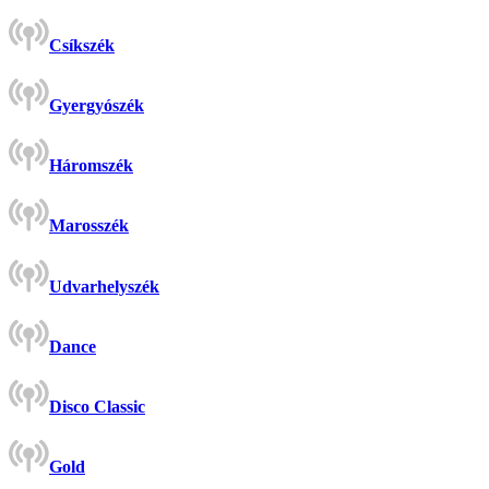
Csíkszék
Gyergyószék
Háromszék
Marosszék
Udvarhelyszék
Dance
Disco Classic
Gold