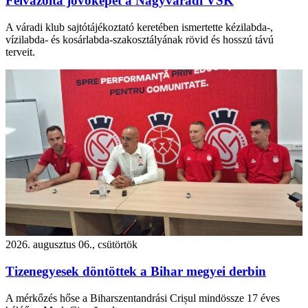
Felvázolta jövőképét a Nagyváradi VSK
A váradi klub sajtótájékoztató keretében ismertette kézilabda-,
vízilabda- és kosárlabda-szakosztályának rövid és hosszú távú
terveit.
2026. augusztus 06., csütörtök
Tizenegyesek döntöttek a Bihar megyei derbin
A mérkőzés hőse a Biharszentandrási Crișul mindössze 17 éves