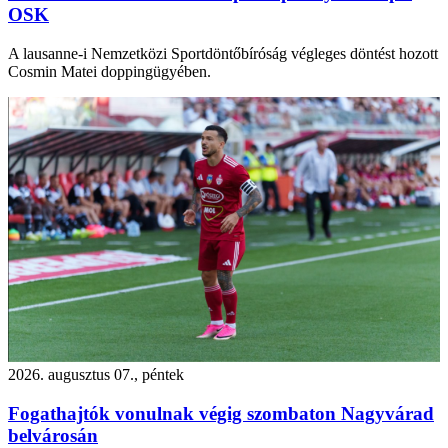
OSK
A lausanne-i Nemzetközi Sportdöntőbíróság végleges döntést hozott
Cosmin Matei doppingügyében.
2026. augusztus 07., péntek
Fogathajtók vonulnak végig szombaton Nagyvárad
belvárosán