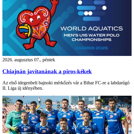
2026. augusztus 07., péntek
Chiajnán javítanának a piros-kékek
Az első idegenbeli bajnoki mérkőzés vár a Bihar FC-re a labdarúgó
II. Liga új idényében.