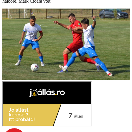
hálóőre, Mark Cioară volt.