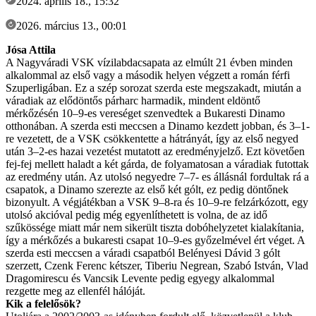
2024. április 18., 15:32
2026. március 13., 00:01
Jósa Attila
A Nagyváradi VSK vízilabdacsapata az elmúlt 21 évben minden
alkalommal az első vagy a második helyen végzett a román férfi
Szuperligában. Ez a szép sorozat szerda este megszakadt, miután a
váradiak az elődöntős párharc harmadik, mindent eldöntő
mérkőzésén 10–9-es vereséget szenvedtek a Bukaresti Dinamo
otthonában. A szerda esti meccsen a Dinamo kezdett jobban, és 3–1-
re vezetett, de a VSK csökkentette a hátrányát, így az első negyed
után 3–2-es hazai vezetést mutatott az eredményjelző. Ezt követően
fej-fej mellett haladt a két gárda, de folyamatosan a váradiak futottak
az eredmény után. Az utolsó negyedre 7–7- es állásnál fordultak rá a
csapatok, a Dinamo szerezte az első két gólt, ez pedig döntőnek
bizonyult. A végjátékban a VSK 9–8-ra és 10–9-re felzárkózott, egy
utolsó akcióval pedig még egyenlíthetett is volna, de az idő
szűkössége miatt már nem sikerült tiszta dobóhelyzetet kialakítania,
így a mérkőzés a bukaresti csapat 10–9-es győzelmével ért véget. A
szerda esti meccsen a váradi csapatból Belényesi Dávid 3 gólt
szerzett, Czenk Ferenc kétszer, Tiberiu Negrean, Szabó István, Vlad
Dragomirescu és Vancsik Levente pedig egyegy alkalommal
rezgette meg az ellenfél hálóját.
Kik a felelősök?