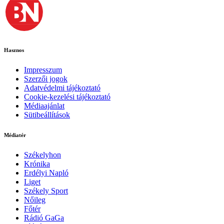
Hasznos
Impresszum
Szerzői jogok
Adatvédelmi tájékoztató
Cookie-kezelési tájékoztató
Médiaajánlat
Sütibeállítások
Médiatér
Székelyhon
Krónika
Erdélyi Napló
Liget
Székely Sport
Nőileg
Főtér
Rádió GaGa