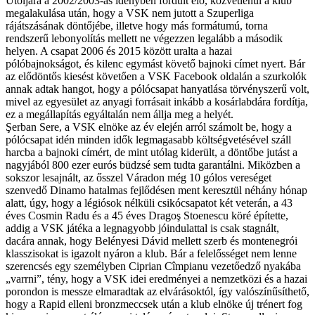
Utoljára a 2002/2003-as idényben fordult elő, közvetlenül a klub
megalakulása után, hogy a VSK nem jutott a Szuperliga
rájátszásának döntőjébe, illetve hogy más formátumú, torna
rendszerű lebonyolítás mellett ne végezzen legalább a második
helyen. A csapat 2006 és 2015 között uralta a hazai
pólóbajnokságot, és kilenc egymást követő bajnoki címet nyert. Bár
az elődöntős kiesést követően a VSK Facebook oldalán a szurkolók
annak adtak hangot, hogy a pólócsapat hanyatlása törvényszerű volt,
mivel az egyesület az anyagi forrásait inkább a kosárlabdára fordítja,
ez a megállapítás egyáltalán nem állja meg a helyét.
Şerban Sere, a VSK elnöke az év elején arról számolt be, hogy a
pólócsapat idén minden idők legmagasabb költségvetésével száll
harcba a bajnoki címért, de mint utólag kiderült, a döntőbe jutást a
nagyjából 800 ezer eurós büdzsé sem tudta garantálni. Miközben a
sokszor lesajnált, az ősszel Váradon még 10 gólos vereséget
szenvedő Dinamo hatalmas fejlődésen ment keresztül néhány hónap
alatt, úgy, hogy a légiósok nélküli csikócsapatot két veterán, a 43
éves Cosmin Radu és a 45 éves Dragoş Stoenescu köré építette,
addig a VSK játéka a legnagyobb jóindulattal is csak stagnált,
dacára annak, hogy Belényesi Dávid mellett szerb és montenegrói
klasszisokat is igazolt nyáron a klub. Bár a felelősséget nem lenne
szerencsés egy személyben Ciprian Cîmpianu vezetőedző nyakába
„varrni”, tény, hogy a VSK idei eredményei a nemzetközi és a hazai
porondon is messze elmaradtak az elvárásoktól, így valószínűsíthető,
hogy a Rapid elleni bronzmeccsek után a klub elnöke új trénert fog