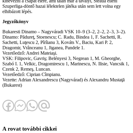
kinevezni a csapat élére, ami talán már a tavalyi, Steaua elleni
Szuperliga-döntő hazai lélektelen játéka után sem lett volna egy
elhibázott lépés.
Jegyzőkönyv
Bukaresti Dinamo – Nagyváradi VSK 10–9 (3–2, 2–2, 2–3, 3–2).
Dinamo: Pădureţ, Stoenescu; C. Radu, Bindea 1, F. Sachetti, R.
Sachetti, Luţescu 2, Pîrîianu 3, Kováts V., Baciu, Kari P. 2,
Dragomir, Vrânceanu 1, Jiganea, Pandele 1.
Vezetőedző: Andrei Mateiaşi.
VSK: Filipovic, Gavriş; Belényesi 3, Negrean 1, M. Gheorghe,
Szabó I. 1, Velkic, Dragomirescu 1, Marinescu, N. Ilisie, Vancsik 1,
Czenk 2, Remeş, Luncan.
Vezetőedző: Ciprian Cîmpianu.
Vezette: Adrian Alexandrescu (Nagyvárad) és Alexandru Mustaţă
(Bukarest)
A rovat további cikkei