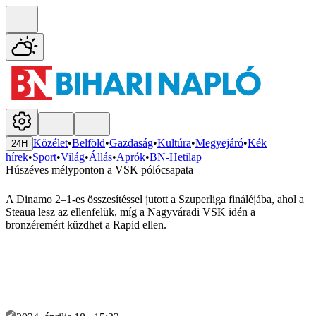
Közélet
•
Belföld
•
Gazdaság
•
Kultúra
•
Megyejáró
•
Kék
24H
hírek
•
Sport
•
Világ
•
Állás
•
Aprók
•
BN-Hetilap
Húszéves mélyponton a VSK pólócsapata
A Dinamo 2–1-es összesítéssel jutott a Szuperliga fináléjába, ahol a
Steaua lesz az ellenfelük, míg a Nagyváradi VSK idén a
bronzéremért küzdhet a Rapid ellen.