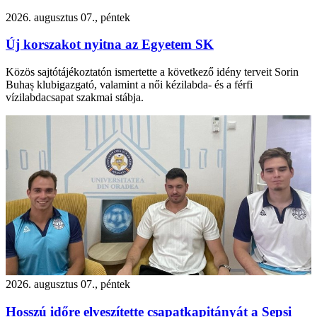
2026. augusztus 07., péntek
Új korszakot nyitna az Egyetem SK
Közös sajtótájékoztatón ismertette a következő idény terveit Sorin
Buhaș klubigazgató, valamint a női kézilabda- és a férfi
vízilabdacsapat szakmai stábja.
2026. augusztus 07., péntek
Hosszú időre elveszítette csapatkapitányát a Sepsi