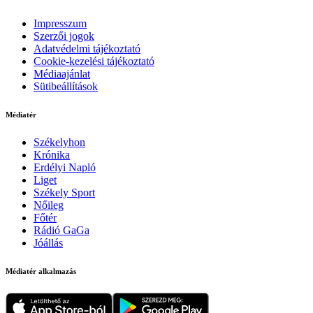
Impresszum
Szerzői jogok
Adatvédelmi tájékoztató
Cookie-kezelési tájékoztató
Médiaajánlat
Sütibeállítások
Médiatér
Székelyhon
Krónika
Erdélyi Napló
Liget
Székely Sport
Nőileg
Főtér
Rádió GaGa
Jóállás
Médiatér alkalmazás