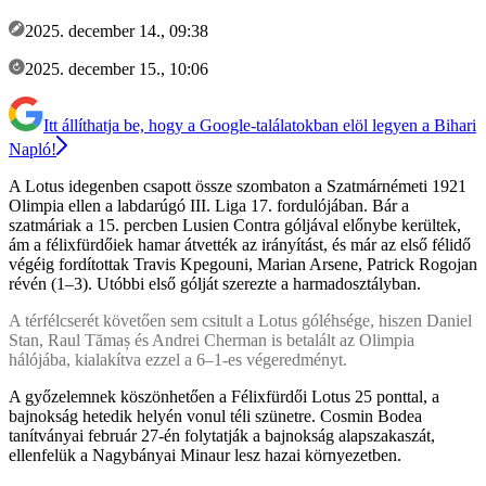
2025. december 14., 09:38
2025. december 15., 10:06
Itt állíthatja be, hogy a Google-találatokban elöl legyen a Bihari
Napló!
A Lotus idegenben csapott össze szombaton a Szatmárnémeti 1921
Olimpia ellen a labdarúgó III. Liga 17. fordulójában. Bár a
szatmáriak a 15. percben Lusien Contra góljával előnybe kerültek,
ám a félixfürdőiek hamar átvették az irányítást, és már az első félidő
végéig fordítottak Travis Kpegouni, Marian Arsene, Patrick Rogojan
révén (1–3). Utóbbi első gólját szerezte a harmadosztályban.
A térfélcserét követően sem csitult a Lotus góléhsége, hiszen Daniel
Stan, Raul Tămaș és Andrei Cherman is betalált az Olimpia
hálójába, kialakítva ezzel a 6–1-es végeredményt.
A győzelemnek köszönhetően a Félixfürdői Lotus 25 ponttal, a
bajnokság hetedik helyén vonul téli szünetre. Cosmin Bodea
tanítványai február 27-én folytatják a bajnokság alapszakaszát,
ellenfelük a Nagybányai Minaur lesz hazai környezetben.