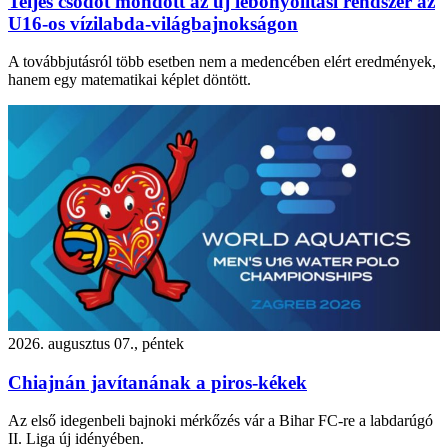
Teljes csődöt mondott az új lebonyolítási rendszer az
U16-os vízilabda-világbajnokságon
A továbbjutásról több esetben nem a medencében elért eredmények,
hanem egy matematikai képlet döntött.
2026. augusztus 07., péntek
Chiajnán javítanának a piros-kékek
Az első idegenbeli bajnoki mérkőzés vár a Bihar FC-re a labdarúgó
II. Liga új idényében.