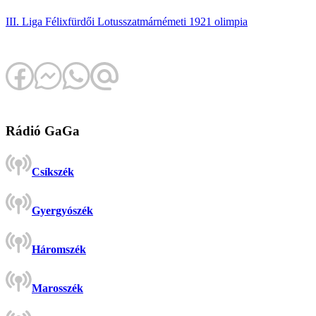
III. Liga
Félixfürdői Lotus
szatmárnémeti 1921 olimpia
Rádió GaGa
Csíkszék
Gyergyószék
Háromszék
Marosszék