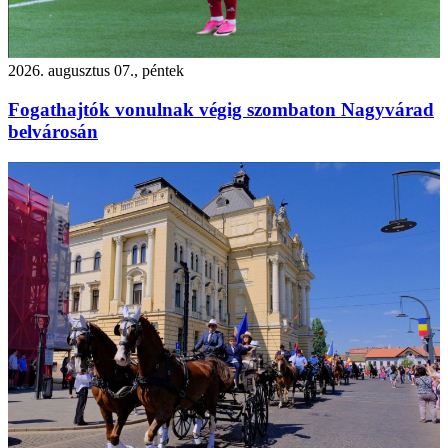
2026. augusztus 07., péntek
Fogathajtók vonulnak végig szombaton Nagyvárad
belvárosán