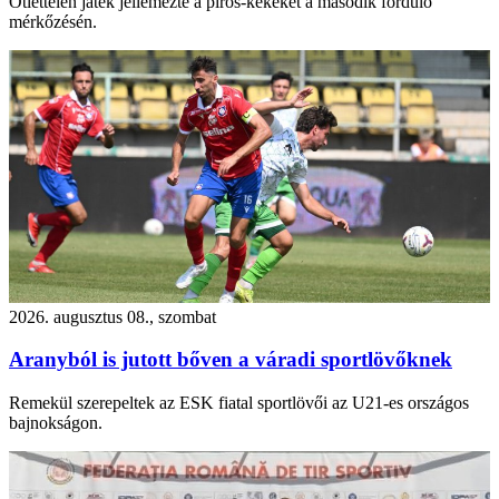
Ötlettelen játék jellemezte a piros-kékeket a második forduló
mérkőzésén.
2026. augusztus 08., szombat
Aranyból is jutott bőven a váradi sportlövőknek
Remekül szerepeltek az ESK fiatal sportlövői az U21-es országos
bajnokságon.