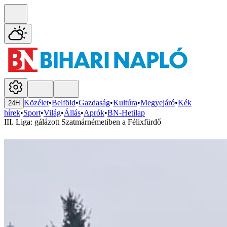
Közélet
•
Belföld
•
Gazdaság
•
Kultúra
•
Megyejáró
•
Kék
24H
hírek
•
Sport
•
Világ
•
Állás
•
Aprók
•
BN-Hetilap
III. Liga: gálázott Szatmárnémetiben a Félixfürdő