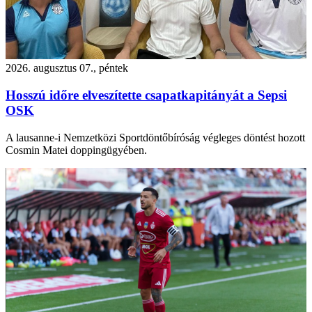
2026. augusztus 07., péntek
Hosszú időre elveszítette csapatkapitányát a Sepsi
OSK
A lausanne-i Nemzetközi Sportdöntőbíróság végleges döntést hozott
Cosmin Matei doppingügyében.