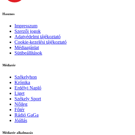
Hasznos
Impresszum
Szerzői jogok
Adatvédelmi tájékoztató
Cookie-kezelési tájékoztató
Médiaajánlat
Sütibeállítások
Médiatér
Székelyhon
Krónika
Erdélyi Napló
Liget
Székely Sport
Nőileg
Főtér
Rádió GaGa
Jóállás
Médiatér alkalmazás