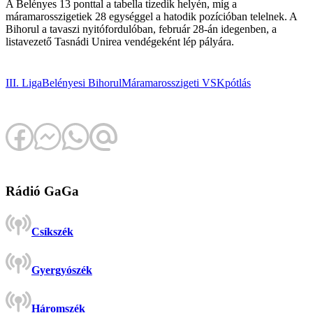
A Belényes 13 ponttal a tabella tizedik helyén, míg a
máramarosszigetiek 28 egységgel a hatodik pozícióban telelnek. A
Bihorul a tavaszi nyitófordulóban, február 28-án idegenben, a
listavezető Tasnádi Unirea vendégeként lép pályára.
III. Liga
Belényesi Bihorul
Máramarosszigeti VSK
pótlás
Rádió GaGa
Csíkszék
Gyergyószék
Háromszék