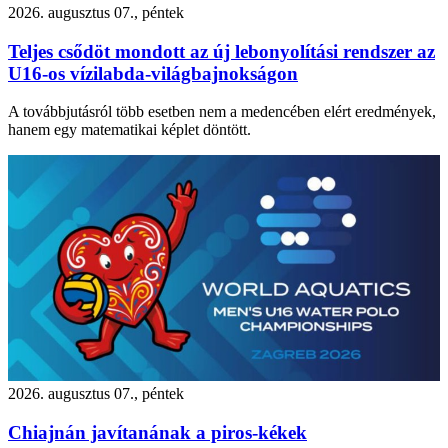
2026. augusztus 07., péntek
Teljes csődöt mondott az új lebonyolítási rendszer az
U16-os vízilabda-világbajnokságon
A továbbjutásról több esetben nem a medencében elért eredmények,
hanem egy matematikai képlet döntött.
2026. augusztus 07., péntek
Chiajnán javítanának a piros-kékek