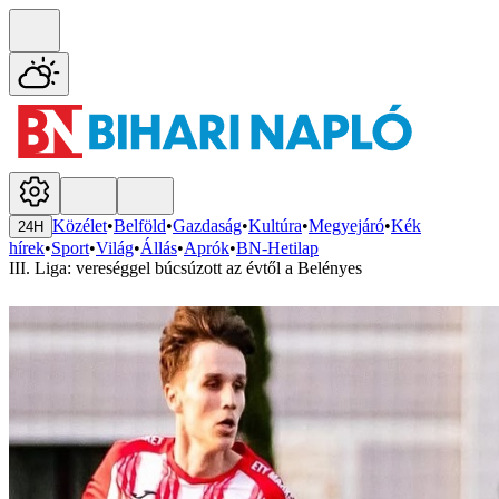
Közélet
•
Belföld
•
Gazdaság
•
Kultúra
•
Megyejáró
•
Kék
24H
hírek
•
Sport
•
Világ
•
Állás
•
Aprók
•
BN-Hetilap
III. Liga: vereséggel búcsúzott az évtől a Belényes