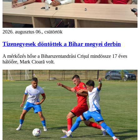
2026. augusztus 06., csütörtök
Tizenegyesek döntöttek a Bihar megyei derbin
A mérkőzés hőse a Biharszentandrási Crișul mindössze 17 éves
hálóőre, Mark Cioară volt.