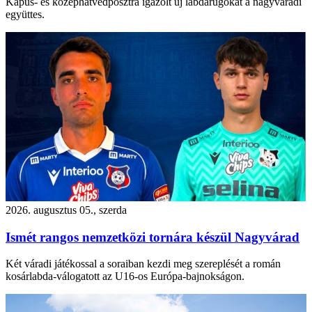
Kapus- és középhátvédposztra igazolt új labdarúgókat a nagyváradi
együttes.
2026. augusztus 05., szerda
Ismét rangos nemzetközi tornára készül Nagyvárad
Két váradi játékossal a soraiban kezdi meg szereplését a román
kosárlabda-válogatott az U16-os Európa-bajnokságon.