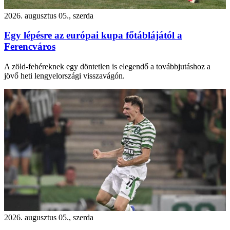
2026. augusztus 05., szerda
Egy lépésre az európai kupa főtáblájától a
Ferencváros
A zöld-fehéreknek egy döntetlen is elegendő a továbbjutáshoz a
jövő heti lengyelországi visszavágón.
2026. augusztus 05., szerda