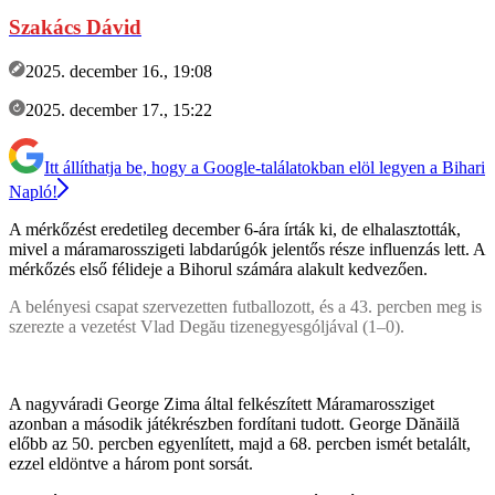
Szakács Dávid
2025. december 16., 19:08
2025. december 17., 15:22
Itt állíthatja be, hogy a Google-találatokban elöl legyen a Bihari
Napló!
A mérkőzést eredetileg december 6-ára írták ki, de elhalasztották,
mivel a máramarosszigeti labdarúgók jelentős része influenzás lett. A
mérkőzés első félideje a Bihorul számára alakult kedvezően.
A belényesi csapat szervezetten futballozott, és a 43. percben meg is
szerezte a vezetést Vlad Degău tizenegyesgóljával (1–0).
A nagyváradi George Zima által felkészített Máramarossziget
azonban a második játékrészben fordítani tudott. George Dănăilă
előbb az 50. percben egyenlített, majd a 68. percben ismét betalált,
ezzel eldöntve a három pont sorsát.