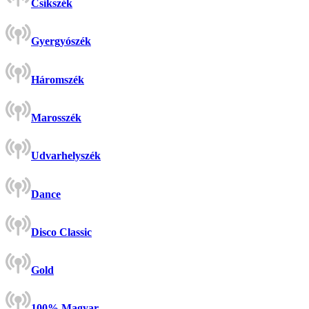
Csíkszék
Gyergyószék
Háromszék
Marosszék
Udvarhelyszék
Dance
Disco Classic
Gold
100% Magyar