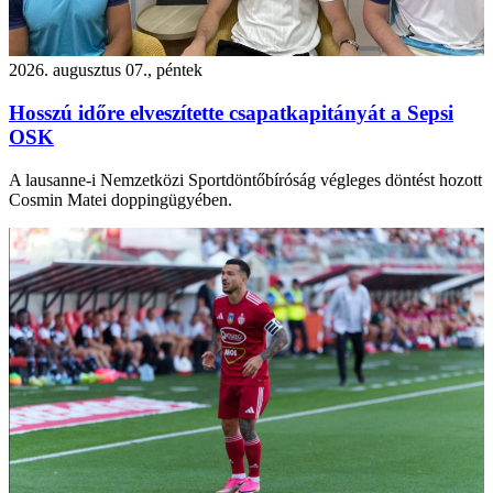
2026. augusztus 07., péntek
Hosszú időre elveszítette csapatkapitányát a Sepsi
OSK
A lausanne-i Nemzetközi Sportdöntőbíróság végleges döntést hozott
Cosmin Matei doppingügyében.