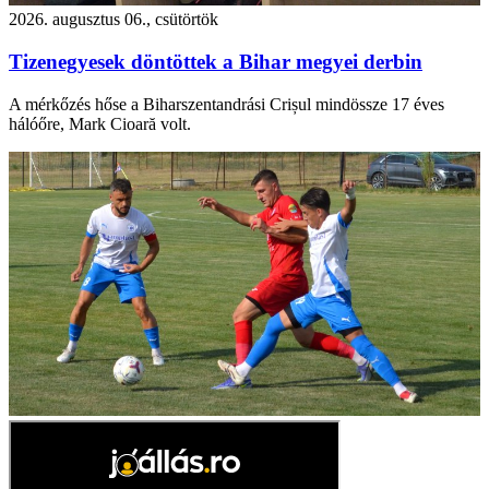
2026. augusztus 06., csütörtök
Tizenegyesek döntöttek a Bihar megyei derbin
A mérkőzés hőse a Biharszentandrási Crișul mindössze 17 éves
hálóőre, Mark Cioară volt.