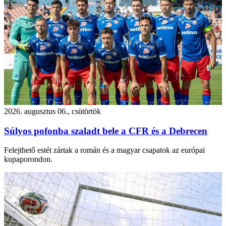
2026. augusztus 06., csütörtök
Súlyos pofonba szaladt bele a CFR és a Debrecen
Felejthető estét zártak a román és a magyar csapatok az európai
kupaporondon.