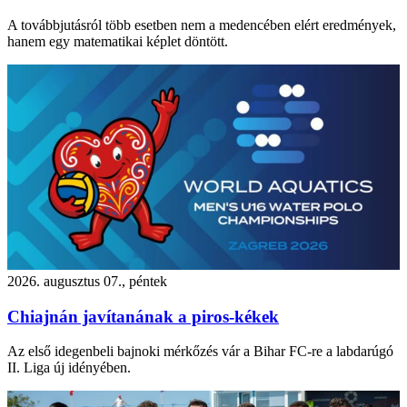
A továbbjutásról több esetben nem a medencében elért eredmények,
hanem egy matematikai képlet döntött.
2026. augusztus 07., péntek
Chiajnán javítanának a piros-kékek
Az első idegenbeli bajnoki mérkőzés vár a Bihar FC-re a labdarúgó
II. Liga új idényében.