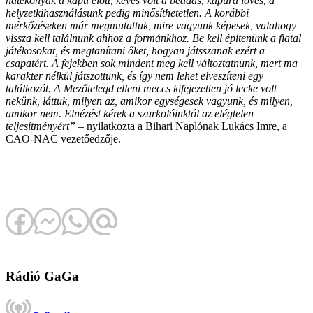
hatékonyak a kapu előtt, kevés volt a beadás, kapura lövés, a
helyzetkihasználásunk pedig minősíthetetlen. A korábbi
mérkőzéseken már megmutattuk, mire vagyunk képesek, valahogy
vissza kell találnunk ahhoz a formánkhoz. Be kell építenünk a fiatal
játékosokat, és megtanítani őket, hogyan játsszanak ezért a
csapatért. A fejekben sok mindent meg kell változtatnunk, mert ma
karakter nélkül játszottunk, és így nem lehet elveszíteni egy
találkozót. A Mezőtelegd elleni meccs kifejezetten jó lecke volt
nekünk, láttuk, milyen az, amikor egységesek vagyunk, és milyen,
amikor nem. Elnézést kérek a szurkolóinktól az elégtelen
teljesítményért”
– nyilatkozta a Bihari Naplónak Lukács Imre, a
CAO-NAC vezetőedzője.
Rádió GaGa