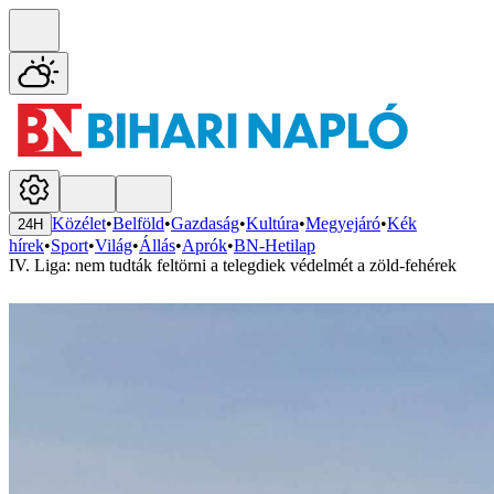
Közélet
•
Belföld
•
Gazdaság
•
Kultúra
•
Megyejáró
•
Kék
24H
hírek
•
Sport
•
Világ
•
Állás
•
Aprók
•
BN-Hetilap
IV. Liga: nem tudták feltörni a telegdiek védelmét a zöld-fehérek