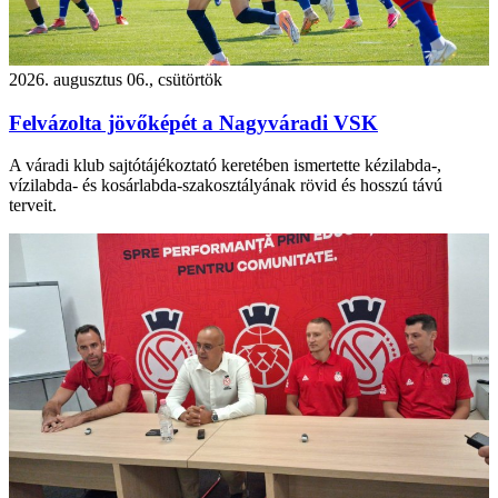
2026. augusztus 06., csütörtök
Felvázolta jövőképét a Nagyváradi VSK
A váradi klub sajtótájékoztató keretében ismertette kézilabda-,
vízilabda- és kosárlabda-szakosztályának rövid és hosszú távú
terveit.