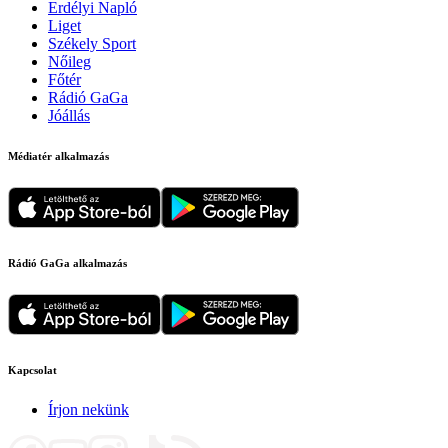
Erdélyi Napló
Liget
Székely Sport
Nőileg
Főtér
Rádió GaGa
Jóállás
Médiatér alkalmazás
Rádió GaGa alkalmazás
Kapcsolat
Írjon nekünk