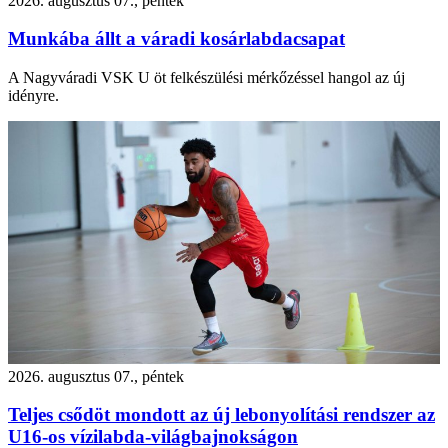
2026. augusztus 07., péntek
Munkába állt a váradi kosárlabdacsapat
A Nagyváradi VSK U öt felkészülési mérkőzéssel hangol az új
idényre.
2026. augusztus 07., péntek
Teljes csődöt mondott az új lebonyolítási rendszer az
U16-os vízilabda-világbajnokságon