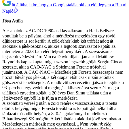
Itt állíthatja be, hogy a Google-találatokban elöl legyen a Bihari
Napló!
Jósa Attila
A csapatok az AC/DC 1980-as klasszikusára, a Hells Bells-re
vonultak be a pályára, ahol a mérkőzést megelőzően egy rövid
díjkiosztóra is sor került. A zöld-fehér klub két trófeát adott át
azoknak a játékosoknak, akikre a legtöbb szavazatot kapták az
interneten a 2023-ban elért teljesítményükért. A szavazáson a
legszebb védésért járó Mircea David díjat a jamaicai Matthew
Reynolds kapus kapta, míg a szezon legszebb gólját Sergiu Ciocan
szerezte, akit a CAO-NAC a Spielmann Ferenc trófeával
jutalmazott. A CAO-NAC – Mezőtelegdi Foresta összecsapás nem
hozott látványos játékot, a két csapat előtt csak ritkán adódtak
gólszerzési lehetőségek. A rendkívül szervezetten játszó telegdiek a
93. percben egy védelmi megingást kihasználva szerezték meg a
találkozó egyetlen gólját, a 20 éves Dan Simu találata után a
játékvezető egyből le is fújta a mérkőzést.
A szombati vereség után a zöld-fehérek visszacsúsztak a tabella
ötödik helyéig, míg a Foresta továbbra is kapott gól nélkül áll a
táblázat második helyén, a 8–0-ás gólaránnyal rendelkező
Bihardiószegi SK mögött. A két hibátlan alakulat jövő szombaton
Mezőtelegden mérkőzik meg egymással.
„Nem voltunk elég