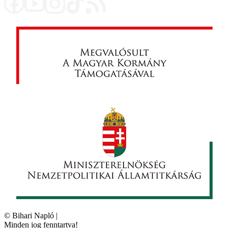
©
Bihari Napló
|
Minden jog fenntartva!