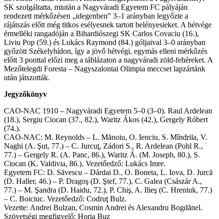
SK szolgáltatta, miután a Nagyváradi Egyetem FC pályáján
rendezett mérkőzésen „idegenben” 3–1 arányban legyőzte a
rájátszás előtt még titkos esélyesnek tartott belényesieket. A hétvége
érmelléki rangadóján a Bihardiószegi SK Carlos Covaciu (16.),
Liviu Pop (59.) és Lukács Raymond (84.) góljaival 3–0 arányban
győzött Székelyhídon, így a jövő hétvégi, egymás elleni mérkőzés
előtt 3 ponttal előzi meg a táblázaton a nagyváradi zöld-fehéreket. A
Mezőtelegdi Foresta – Nagyszalontai Olimpia meccset lapzártánk
után játszották.
Jegyzőkönyv
CAO-NAC 1910 – Nagyváradi Egyetem 5–0 (3–0). Raul Ardelean
(18.), Sergiu Ciocan (37., 82.), Waritz Ákos (42.), Gergely Róbert
(74.).
CAO-NAC: M. Reynolds – L. Mănoiu, O. Ienciu, S. Mîndrila, V.
Naghi (A. Şut, 77.) – C. Jurcuţ, Zádori S., R. Ardelean (Pohl R.,
77.) – Gergely R. (A. Panc, 86.), Waritz Á. (M. Joseph, 80.), S.
Ciocan (K. Valdivia, 86.). Vezetőedző: Lukács Imre.
Egyetem FC: D. Săvescu – Dárdai D., O. Boneta, L. Iova, D. Jurcă
(D. Haller, 46.) – P. Dragoş (D. Ştef, 77.), C. Galea (Császár A.,
77.) – M. Şandra (D. Haidu, 72.), P. Chiş, A. Ilieş (C. Hreniuk, 77.)
– C. Boiciuc. Vezetőedző: Codruţ Bulz.
Vezette: Andrei Bulzan, Cosmin Andrei és Alexandru Bogdănel.
Szövetségi megfigyelő: Horia Buz