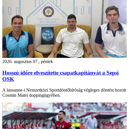
2026. augusztus 07., péntek
Hosszú időre elveszítette csapatkapitányát a Sepsi
OSK
A lausanne-i Nemzetközi Sportdöntőbíróság végleges döntést hozott
Cosmin Matei doppingügyében.