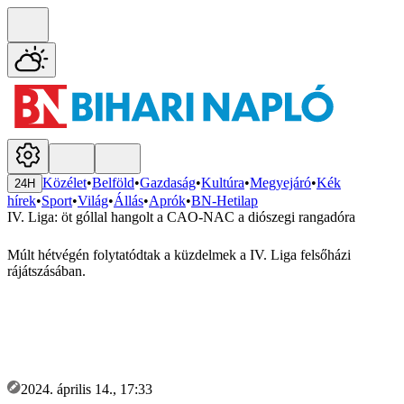
Közélet
•
Belföld
•
Gazdaság
•
Kultúra
•
Megyejáró
•
Kék
24H
hírek
•
Sport
•
Világ
•
Állás
•
Aprók
•
BN-Hetilap
IV. Liga: öt góllal hangolt a CAO-NAC a diószegi rangadóra
Múlt hétvégén folytatódtak a küzdelmek a IV. Liga felsőházi
rájátszásában.
2024. április 14., 17:33