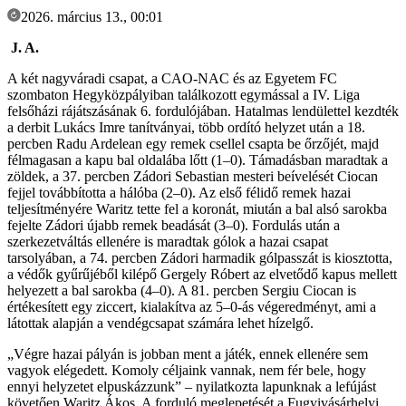
2026. március 13., 00:01
J. A.
A két nagyváradi csapat, a CAO-NAC és az Egyetem FC
szombaton Hegyközpályiban találkozott egymással a IV. Liga
felsőházi rájátszásának 6. fordulójában. Hatalmas lendülettel kezdték
a derbit Lukács Imre tanítványai, több ordító helyzet után a 18.
percben Radu Ardelean egy remek csellel csapta be őrzőjét, majd
félmagasan a kapu bal oldalába lőtt (1–0). Támadásban maradtak a
zöldek, a 37. percben Zádori Sebastian mesteri beívelését Ciocan
fejjel továbbította a hálóba (2–0). Az első félidő remek hazai
teljesítményére Waritz tette fel a koronát, miután a bal alsó sarokba
fejelte Zádori újabb remek beadását (3–0). Fordulás után a
szerkezetváltás ellenére is maradtak gólok a hazai csapat
tarsolyában, a 74. percben Zádori harmadik gólpasszát is kiosztotta,
a védők gyűrűjéből kilépő Gergely Róbert az elvetődő kapus mellett
helyezett a bal sarokba (4–0). A 81. percben Sergiu Ciocan is
értékesített egy ziccert, kialakítva az 5–0-ás végeredményt, ami a
látottak alapján a vendégcsapat számára lehet hízelgő.
„Végre hazai pályán is jobban ment a játék, ennek ellenére sem
vagyok elégedett. Komoly céljaink vannak, nem fér bele, hogy
ennyi helyzetet elpuskázzunk” – nyilatkozta lapunknak a lefújást
követően Waritz Ákos. A forduló meglepetését a Fugyivásárhelyi