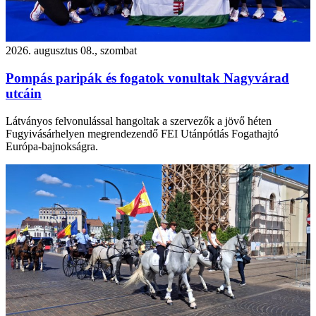
2026. augusztus 08., szombat
Pompás paripák és fogatok vonultak Nagyvárad
utcáin
Látványos felvonulással hangoltak a szervezők a jövő héten
Fugyivásárhelyen megrendezendő FEI Utánpótlás Fogathajtó
Európa-bajnokságra.