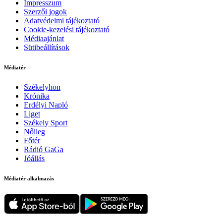
Impresszum
Szerzői jogok
Adatvédelmi tájékoztató
Cookie-kezelési tájékoztató
Médiaajánlat
Sütibeállítások
Médiatér
Székelyhon
Krónika
Erdélyi Napló
Liget
Székely Sport
Nőileg
Főtér
Rádió GaGa
Jóállás
Médiatér alkalmazás