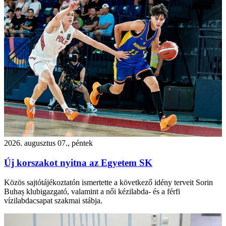
2026. augusztus 07., péntek
Új korszakot nyitna az Egyetem SK
Közös sajtótájékoztatón ismertette a következő idény terveit Sorin
Buhaș klubigazgató, valamint a női kézilabda- és a férfi
vízilabdacsapat szakmai stábja.