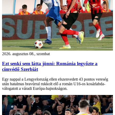
2026. augusztus 08., szombat
Ezt senki sem látta jönni: Románia legyőzte a
címvédő Szerbiát
Egy nappal a Lengyelország ellen elszenvedett 43 pontos vereség
után hatalmas bravúrral rukkolt elő a román U16-os kosárlabda-
válogatott a váradi Európa-bajnokságon.