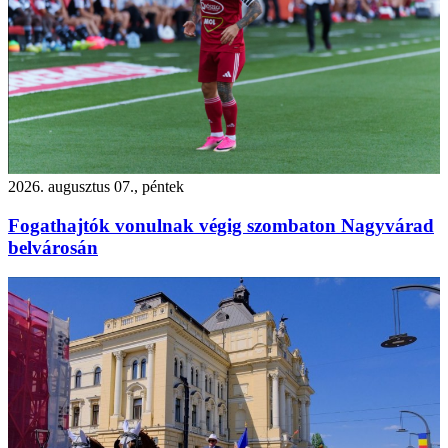
2026. augusztus 07., péntek
Fogathajtók vonulnak végig szombaton Nagyvárad
belvárosán