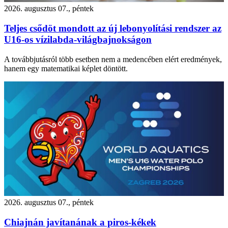
2026. augusztus 07., péntek
Teljes csődöt mondott az új lebonyolítási rendszer az
U16-os vízilabda-világbajnokságon
A továbbjutásról több esetben nem a medencében elért eredmények,
hanem egy matematikai képlet döntött.
2026. augusztus 07., péntek
Chiajnán javítanának a piros-kékek