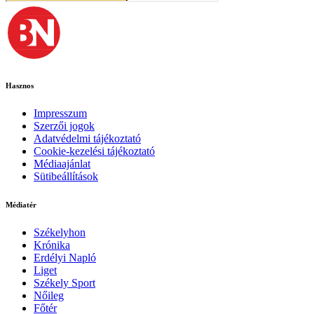
Hasznos
Impresszum
Szerzői jogok
Adatvédelmi tájékoztató
Cookie-kezelési tájékoztató
Médiaajánlat
Sütibeállítások
Médiatér
Székelyhon
Krónika
Erdélyi Napló
Liget
Székely Sport
Nőileg
Főtér