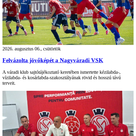
2026. augusztus 06., csütörtök
Felvázolta jövőképét a Nagyváradi VSK
A váradi klub sajtótájékoztató keretében ismertette kézilabda-,
vízilabda- és kosárlabda-szakosztályának rövid és hosszú távú
terveit.