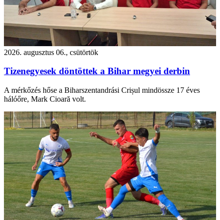
2026. augusztus 06., csütörtök
Tizenegyesek döntöttek a Bihar megyei derbin
A mérkőzés hőse a Biharszentandrási Crișul mindössze 17 éves
hálóőre, Mark Cioară volt.