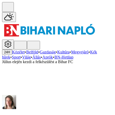
Közélet
•
Belföld
•
Gazdaság
•
Kultúra
•
Megyejáró
•
Kék
24H
hírek
•
Sport
•
Világ
•
Állás
•
Aprók
•
BN-Hetilap
Július elején kezdi a felkészülést a Bihar FC