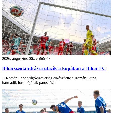
2026. augusztus 06., csütörtök
Biharszentandrásra utazik a kupában a Bihar FC
A Román Labdarúgó-szövetség elkészítette a Román Kupa
harmadik fordulójának párosítását.