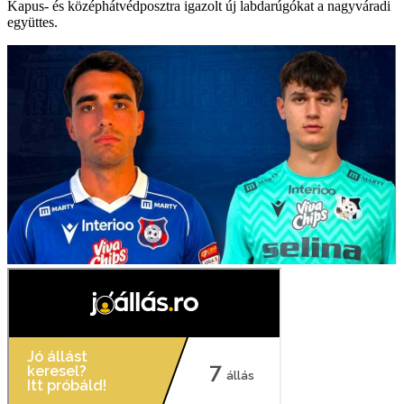
Kapus- és középhátvédposztra igazolt új labdarúgókat a nagyváradi
együttes.