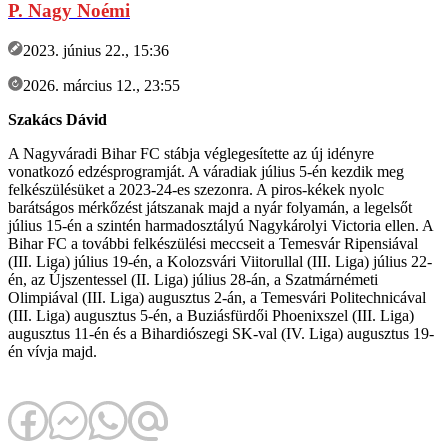
P. Nagy Noémi
2023. június 22., 15:36
2026. március 12., 23:55
Szakács Dávid
A Nagyváradi Bihar FC stábja véglegesítette az új idényre
vonatkozó edzésprogramját. A váradiak július 5-én kezdik meg
felkészülésüket a 2023-24-es szezonra. A piros-kékek nyolc
barátságos mérkőzést játszanak majd a nyár folyamán, a legelsőt
július 15-én a szintén harmadosztályú Nagykárolyi Victoria ellen. A
Bihar FC a további felkészülési meccseit a Temesvár Ripensiával
(III. Liga) július 19-én, a Kolozsvári Viitorullal (III. Liga) július 22-
én, az Újszentessel (II. Liga) július 28-án, a Szatmárnémeti
Olimpiával (III. Liga) augusztus 2-án, a Temesvári Politechnicával
(III. Liga) augusztus 5-én, a Buziásfürdői Phoenixszel (III. Liga)
augusztus 11-én és a Bihardiószegi SK-val (IV. Liga) augusztus 19-
én vívja majd.