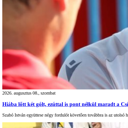
2026. augusztus 08., szombat
Hiába lőtt két gólt, ezúttal is pont nélkül maradt a Cs
Szabó István együttese négy fordulót követően továbbra is az utolsó h