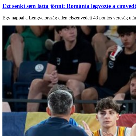
Ezt senki sem látta jönni: Románia legyőzte a címvéd
Egy nappal a Lengyelország ellen elszenvedett 43 pontos vereség utá