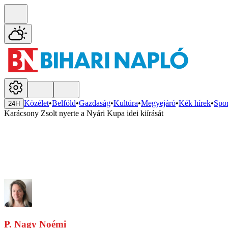
Közélet
•
Belföld
•
Gazdaság
•
Kultúra
•
Megyejáró
•
Kék hírek
•
Spor
24H
Karácsony Zsolt nyerte a Nyári Kupa idei kiírását
P. Nagy Noémi