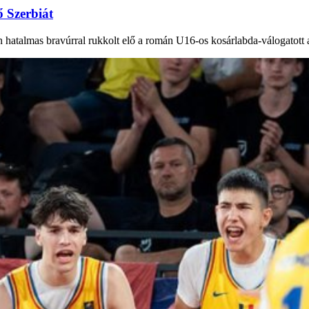
ő Szerbiát
n hatalmas bravúrral rukkolt elő a román U16-os kosárlabda-válogatott