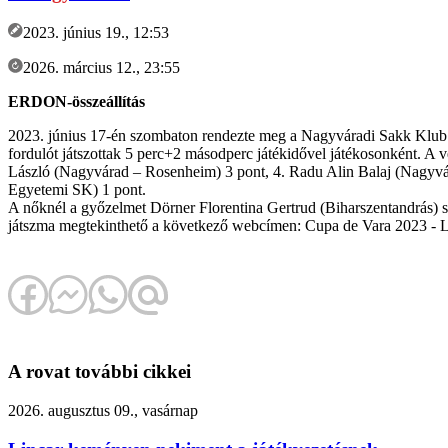
2023. június 19., 12:53
2026. március 12., 23:55
ERDON-összeállítás
2023. június 17-én szombaton rendezte meg a Nagyváradi Sakk Klub a
fordulót játszottak 5 perc+2 másodperc játékidővel játékosonként. A 
László (Nagyvárad – Rosenheim) 3 pont, 4. Radu Alin Balaj (Nagyv
Egyetemi SK) 1 pont.
A nőknél a győzelmet Dörner Florentina Gertrud (Biharszentandrás) sz
játszma megtekinthető a következő webcímen: Cupa de Vara 2023 - 
A rovat további cikkei
2026. augusztus 09., vasárnap