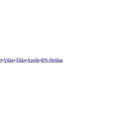
t
•
Világ
•
Állás
•
Aprók
•
BN-Hetilap