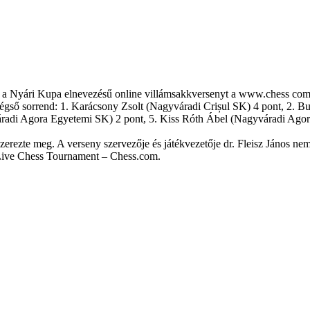
 Nyári Kupa elnevezésű online villámsakkversenyt a www.chess com sa
végső sorrend: 1. Karácsony Zsolt (Nagyváradi Crișul SK) 4 pont, 2. B
áradi Agora Egyetemi SK) 2 pont, 5. Kiss Róth Ábel (Nagyváradi Ago
erezte meg. A verseny szervezője és játékvezetője dr. Fleisz János nem
Live Chess Tournament – Chess.com.