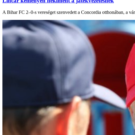
Lincar keményen nekiment a játékvezetésnek
A Bihar FC 2–0-s vereséget szenvedett a Concordia otthonában, a vára