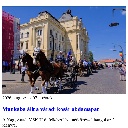
2026. augusztus 07., péntek
Munkába állt a váradi kosárlabdacsapat
A Nagyváradi VSK U öt felkészülési mérkőzéssel hangol az új
idényre.