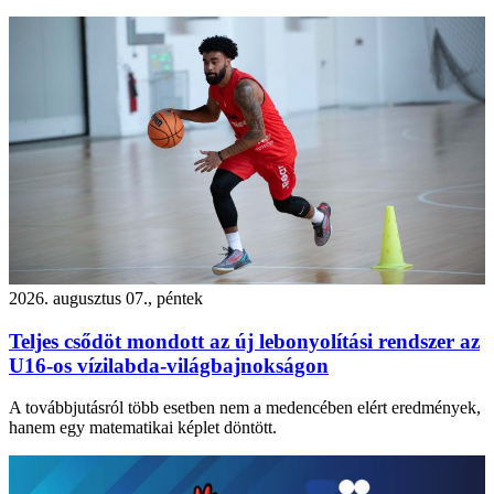
2026. augusztus 07., péntek
Teljes csődöt mondott az új lebonyolítási rendszer az
U16-os vízilabda-világbajnokságon
A továbbjutásról több esetben nem a medencében elért eredmények,
hanem egy matematikai képlet döntött.