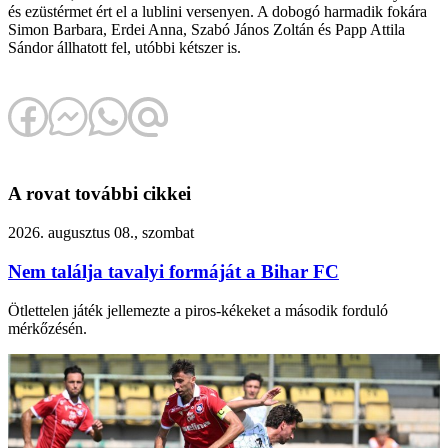
és ezüstérmet ért el a lublini versenyen. A dobogó harmadik fokára
Simon Barbara, Erdei Anna, Szabó János Zoltán és Papp Attila
Sándor állhatott fel, utóbbi kétszer is.
A rovat további cikkei
2026. augusztus 08., szombat
Nem találja tavalyi formáját a Bihar FC
Ötlettelen játék jellemezte a piros-kékeket a második forduló
mérkőzésén.