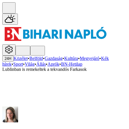
Közélet
•
Belföld
•
Gazdaság
•
Kultúra
•
Megyejáró
•
Kék
24H
hírek
•
Sport
•
Világ
•
Állás
•
Aprók
•
BN-Hetilap
Lublinban is remekeltek a tekvandós Farkasok