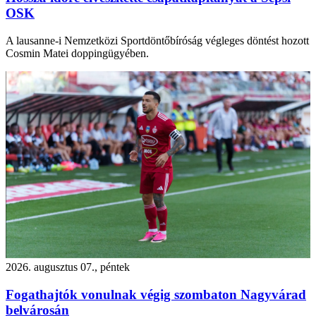
OSK
A lausanne-i Nemzetközi Sportdöntőbíróság végleges döntést hozott
Cosmin Matei doppingügyében.
2026. augusztus 07., péntek
Fogathajtók vonulnak végig szombaton Nagyvárad
belvárosán