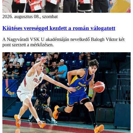
2026. augusztus 08., szombat
Kiütéses vereséggel kezdett a román válogatott
A Nagyváradi VSK U akadémiáján nevelkedő Balogh Viktor két
pont szerzett a mérkőzésen.