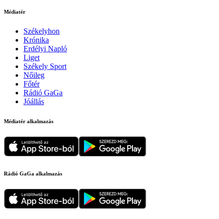
Médiatér
Székelyhon
Krónika
Erdélyi Napló
Liget
Székely Sport
Nőileg
Főtér
Rádió GaGa
Jóállás
Médiatér alkalmazás
Rádió GaGa alkalmazás