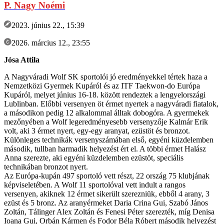
P. Nagy Noémi
2023. június 22., 15:39
2026. március 12., 23:55
Jósa Attila
A Nagyváradi Wolf SK sportolói jó eredményekkel tértek haza a
Nemzetközi Gyermek Kupáról és az ITF Taekwon-do Európa
Kupáról, melyet június 16-18. között rendeztek a lengyelországi
Lublinban. Előbbi versenyen öt érmet nyertek a nagyváradi fiatalok,
a másodikon pedig 12 alkalommal álltak dobogóra. A gyermekek
mezőnyében a Wolf legeredményesebb versenyzője Kalmár Erik
volt, aki 3 érmet nyert, egy-egy aranyat, ezüstöt és bronzot.
Különleges technikák versenyszámában első, egyéni küzdelemben
második, tullban harmadik helyezést ért el. A többi érmet Halász
Anna szerezte, aki egyéni küzdelemben ezüstöt, speciális
technikában bronzot nyert.
Az Európa-kupán 497 sportoló vett részt, 22 ország 75 klubjának
képviseletében. A Wolf 11 sportolóval vett indult a rangos
versenyen, akiknek 12 érmet sikerült szerezniük, ebből 4 arany, 3
ezüst és 5 bronz. Az aranyérmeket Daria Crina Gui, Szabó János
Zoltán, Tálinger Alex Zoltán és Fenesi Péter szerezték, míg Denisa
Ioana Gui, Orbán Kármen és Fodor Béla Róbert második helyezést