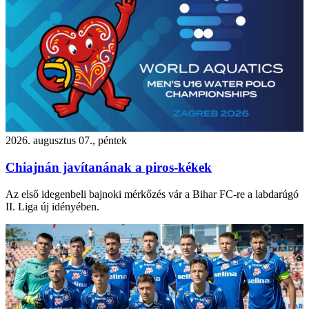
2026. augusztus 07., péntek
Chiajnán javítanának a piros-kékek
Az első idegenbeli bajnoki mérkőzés vár a Bihar FC-re a labdarúgó
II. Liga új idényében.