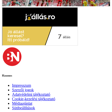
Hasznos
Impresszum
Szerzői jogok
Adatvédelmi tájékoztató
Cookie-kezelési tájékoztató
Médiaajánlat
Sütibeállítások