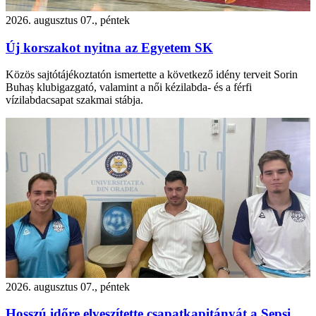
2026. augusztus 07., péntek
Új korszakot nyitna az Egyetem SK
Közös sajtótájékoztatón ismertette a következő idény terveit Sorin
Buhaș klubigazgató, valamint a női kézilabda- és a férfi
vízilabdacsapat szakmai stábja.
2026. augusztus 07., péntek
Hosszú időre elveszítette csapatkapitányát a Sepsi