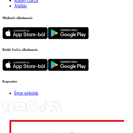
Rádió GaGa
Jóállás
Médiatér alkalmazás
Rádió GaGa alkalmazás
Kapcsolat
Írjon nekünk