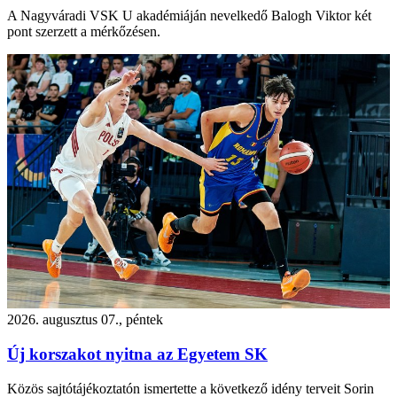
A Nagyváradi VSK U akadémiáján nevelkedő Balogh Viktor két
pont szerzett a mérkőzésen.
2026. augusztus 07., péntek
Új korszakot nyitna az Egyetem SK
Közös sajtótájékoztatón ismertette a következő idény terveit Sorin