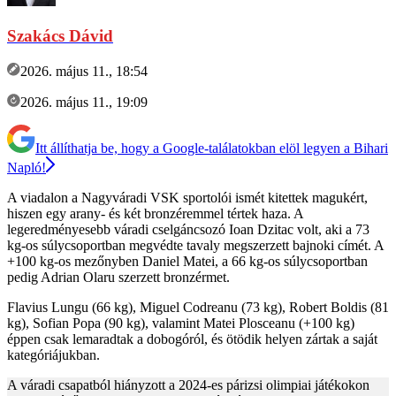
Szakács Dávid
2026. május 11., 18:54
2026. május 11., 19:09
Itt állíthatja be, hogy a Google-találatokban elöl legyen a Bihari
Napló!
A viadalon a Nagyváradi VSK sportolói ismét kitettek magukért,
hiszen egy arany- és két bronzéremmel tértek haza. A
legeredményesebb váradi cselgáncsozó Ioan Dzitac volt, aki a 73
kg-os súlycsoportban megvédte tavaly megszerzett bajnoki címét. A
+100 kg-os mezőnyben Daniel Matei, a 66 kg-os súlycsoportban
pedig Adrian Olaru szerzett bronzérmet.
Flavius Lungu (66 kg), Miguel Codreanu (73 kg), Robert Boldis (81
kg), Sofian Popa (90 kg), valamint Matei Plosceanu (+100 kg)
éppen csak lemaradtak a dobogóról, és ötödik helyen zártak a saját
kategóriájukban.
A váradi csapatból hiányzott a 2024-es párizsi olimpiai játékokon