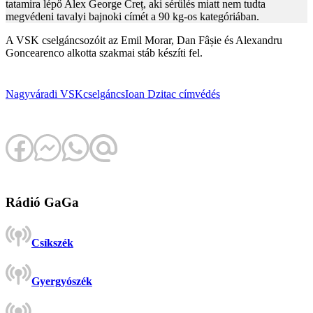
tatamira lépő Alex George Creț, aki sérülés miatt nem tudta
megvédeni tavalyi bajnoki címét a 90 kg-os kategóriában.
A VSK cselgáncsozóit az Emil Morar, Dan Fâșie és Alexandru
Goncearenco alkotta szakmai stáb készíti fel.
Nagyváradi VSK
cselgáncs
Ioan Dzitac
címvédés
Rádió GaGa
Csíkszék
Gyergyószék