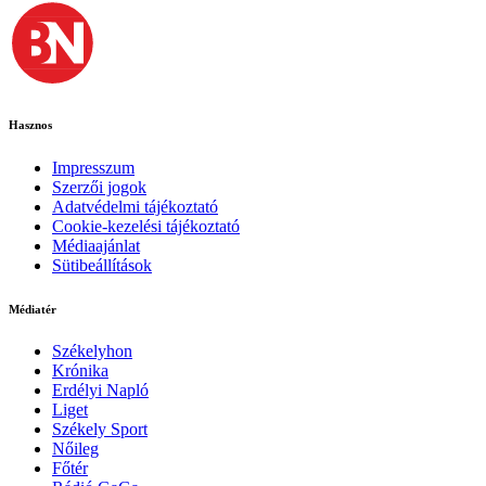
Hasznos
Impresszum
Szerzői jogok
Adatvédelmi tájékoztató
Cookie-kezelési tájékoztató
Médiaajánlat
Sütibeállítások
Médiatér
Székelyhon
Krónika
Erdélyi Napló
Liget
Székely Sport
Nőileg
Főtér