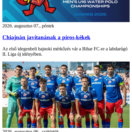
2026. augusztus 07., péntek
Chiajnán javítanának a piros-kékek
Az első idegenbeli bajnoki mérkőzés vár a Bihar FC-re a labdarúgó
II. Liga új idényében.
2026. augusztus 06., csütörtök