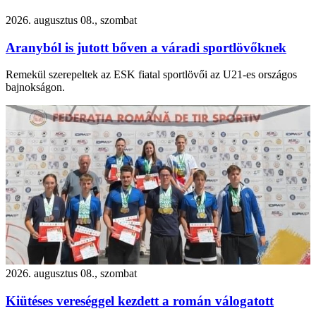
2026. augusztus 08., szombat
Aranyból is jutott bőven a váradi sportlövőknek
Remekül szerepeltek az ESK fiatal sportlövői az U21-es országos
bajnokságon.
2026. augusztus 08., szombat
Kiütéses vereséggel kezdett a román válogatott