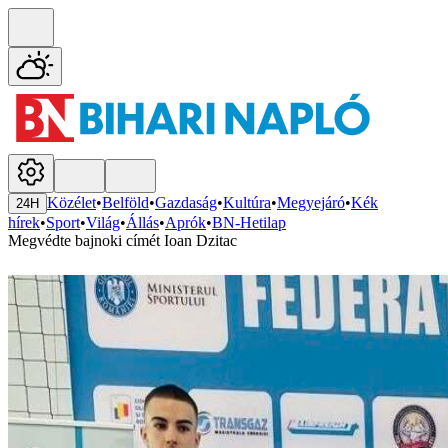
Közélet
•
Belföld
•
Gazdaság
•
Kultúra
•
Megyejáró
•
Kék
24H
hírek
•
Sport
•
Világ
•
Állás
•
Aprók
•
BN-Hetilap
Megvédte bajnoki címét Ioan Dzitac