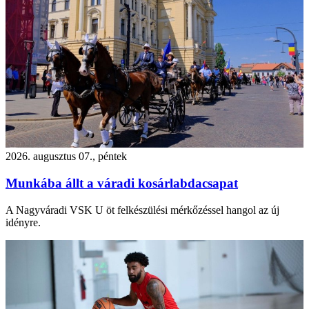
2026. augusztus 07., péntek
Munkába állt a váradi kosárlabdacsapat
A Nagyváradi VSK U öt felkészülési mérkőzéssel hangol az új
idényre.