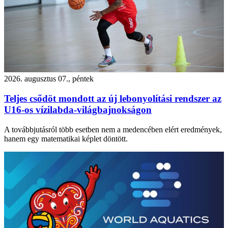
2026. augusztus 07., péntek
Teljes csődöt mondott az új lebonyolítási rendszer az
U16-os vízilabda-világbajnokságon
A továbbjutásról több esetben nem a medencében elért eredmények,
hanem egy matematikai képlet döntött.