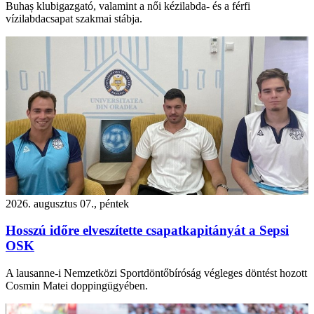
Buhaș klubigazgató, valamint a női kézilabda- és a férfi
vízilabdacsapat szakmai stábja.
2026. augusztus 07., péntek
Hosszú időre elveszítette csapatkapitányát a Sepsi
OSK
A lausanne-i Nemzetközi Sportdöntőbíróság végleges döntést hozott
Cosmin Matei doppingügyében.