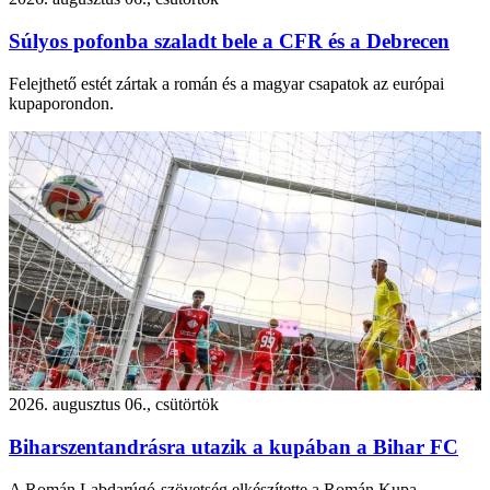
Súlyos pofonba szaladt bele a CFR és a Debrecen
Felejthető estét zártak a román és a magyar csapatok az európai
kupaporondon.
2026. augusztus 06., csütörtök
Biharszentandrásra utazik a kupában a Bihar FC
A Román Labdarúgó-szövetség elkészítette a Román Kupa