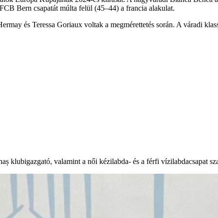
FCB Bern csapatát múlta felül (45–44) a francia alakulat.
 Hermay és Teressa Goriaux voltak a megmérettetés során. A váradi kl
aș klubigazgató, valamint a női kézilabda- és a férfi vízilabdacsapat sz