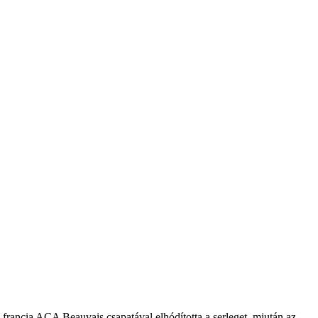
rancia ACA Beauvais csapatával elhódította a serleget, miután az