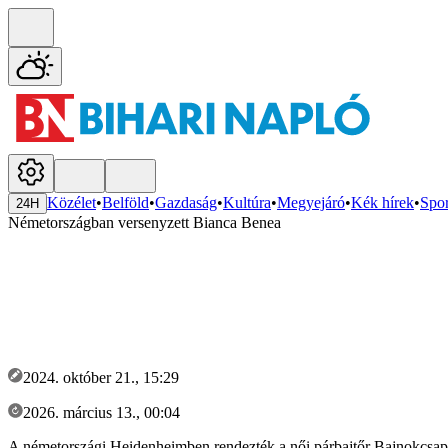
Közélet
•
Belföld
•
Gazdaság
•
Kultúra
•
Megyejáró
•
Kék hírek
•
Spor
24H
Németországban versenyzett Bianca Benea
2024. október 21., 15:29
2026. március 13., 00:04
A németországi Heidenheimben rendezték a női párbajtőr Bajnokcsapa