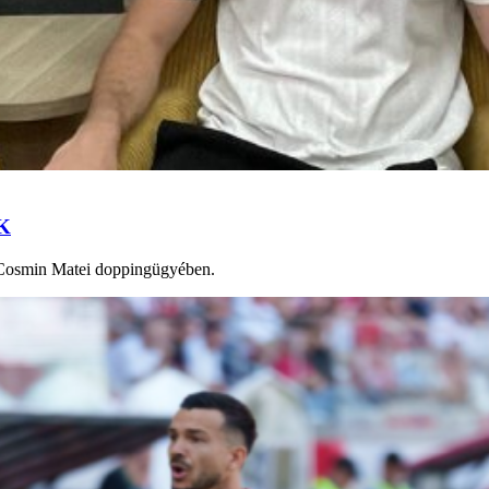
SK
t Cosmin Matei doppingügyében.