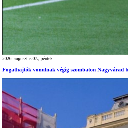
2026. augusztus 07., péntek
Fogathajtók vonulnak végig szombaton Nagyvárad b