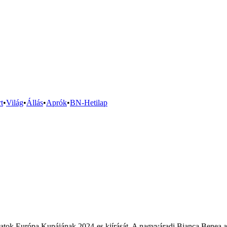
t
•
Világ
•
Állás
•
Aprók
•
BN-Hetilap
tok Európa Kupájának 2024-es kiírását. A nagyváradi Bianca Benea a f