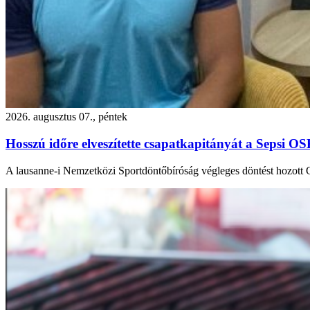
2026. augusztus 07., péntek
Hosszú időre elveszítette csapatkapitányát a Sepsi O
A lausanne-i Nemzetközi Sportdöntőbíróság végleges döntést hozot