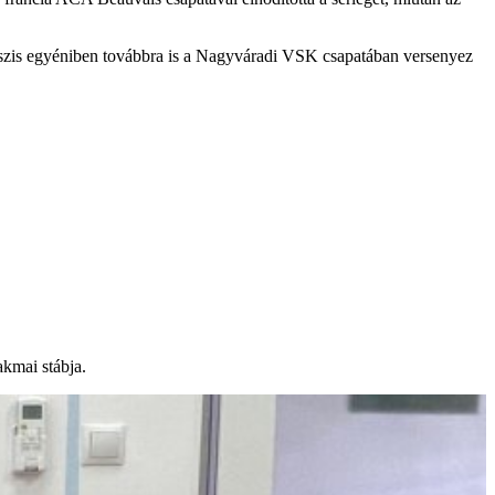
asszis egyéniben továbbra is a Nagyváradi VSK csapatában versenyez
akmai stábja.