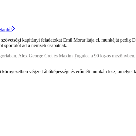
 Napló!
 a szövetségi kapitányi feladatokat Emil Morar látja el, munkáját pedi
t sportolót ad a nemzeti csapatnak.
ategóriában, Alex George Creț és Maxim Țugulea a 90 kg-os mezőnyben
környezetben végzett állóképességi és erőnléti munkán lesz, amelyet k