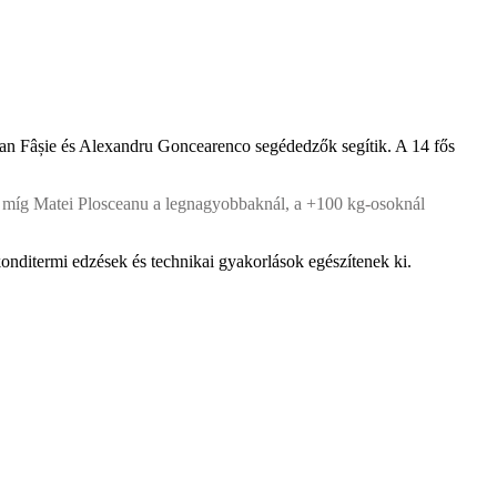
g Dan Fâșie és Alexandru Goncearenco segédedzők segítik. A 14 fős
, míg Matei Plosceanu a legnagyobbaknál, a +100 kg-osoknál
onditermi edzések és technikai gyakorlások egészítenek ki.