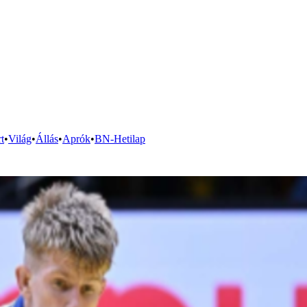
t
•
Világ
•
Állás
•
Aprók
•
BN-Hetilap