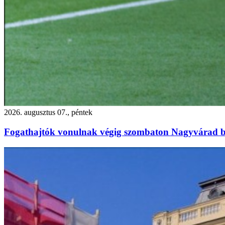
2026. augusztus 07., péntek
Fogathajtók vonulnak végig szombaton Nagyvárad b