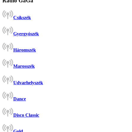
Rádió GaGa
Csíkszék
Gyergyószék
Háromszék
Marosszék
Udvarhelyszék
Dance
Disco Classic
Gold