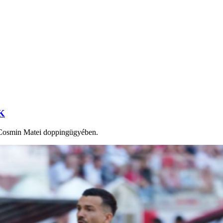
SK
t Cosmin Matei doppingügyében.