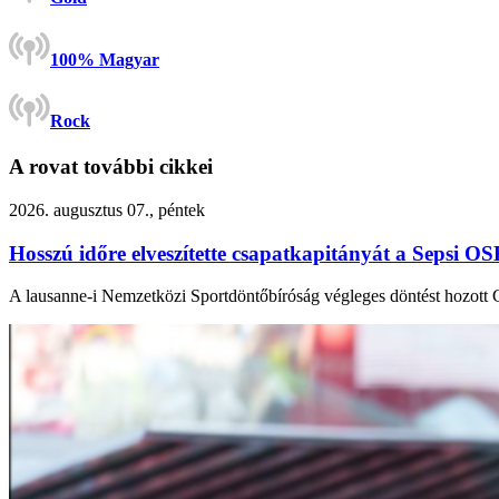
100% Magyar
Rock
A rovat további cikkei
2026. augusztus 07., péntek
Hosszú időre elveszítette csapatkapitányát a Sepsi O
A lausanne-i Nemzetközi Sportdöntőbíróság végleges döntést hozot