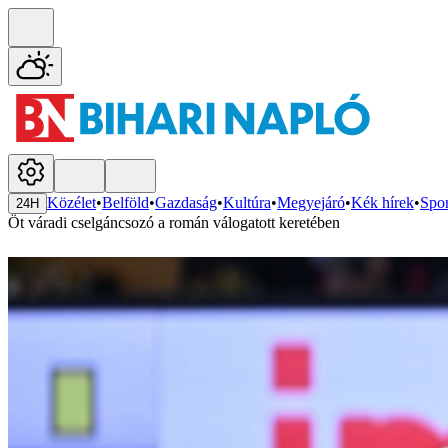
Közélet
•
Belföld
•
Gazdaság
•
Kultúra
•
Megyejáró
•
Kék hírek
•
Spor
24H
Öt váradi cselgáncsozó a román válogatott keretében