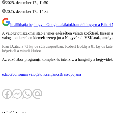
2025. december 17., 11:50
2025. december 17., 14:32
Itt állíthatja be, hogy a Google-találatokban elöl legyen a Bihari
A válogatott szakmai stábja teljes egészében váradi kötődésű, hiszen
válogatott keretben kiemelt szerep jut a Nagyváradi VSK-nak, amely ö
Ioan Dzitac a 73 kg-os súlycsoportban, Robert Boldiș a 81 kg-os k
képviseli a váradi klubot.
Az edzőtábor programja komplex és intenzív, a hangsúly a hegyvidéki 
edzőtábor
román válogatott
cselgáncs
Brassópojána