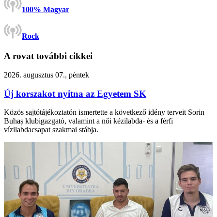
100% Magyar
Rock
A rovat további cikkei
2026. augusztus 07., péntek
Új korszakot nyitna az Egyetem SK
Közös sajtótájékoztatón ismertette a következő idény terveit Sorin
Buhaș klubigazgató, valamint a női kézilabda- és a férfi
vízilabdacsapat szakmai stábja.