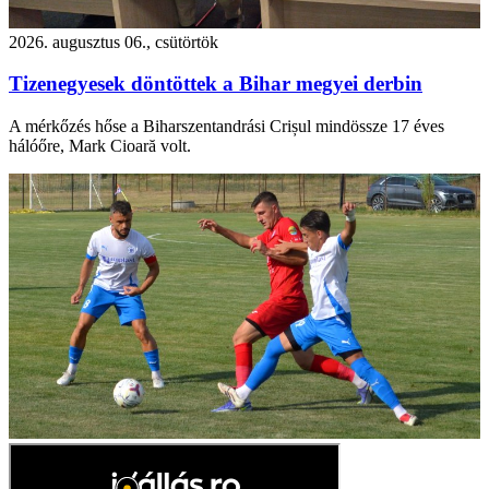
2026. augusztus 06., csütörtök
Tizenegyesek döntöttek a Bihar megyei derbin
A mérkőzés hőse a Biharszentandrási Crișul mindössze 17 éves
hálóőre, Mark Cioară volt.