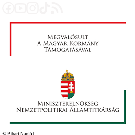
©
Bihari Napló
|