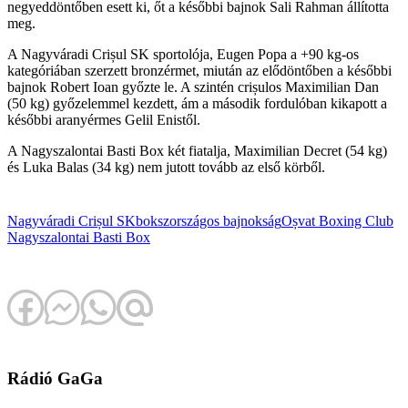
negyeddöntőben esett ki, őt a későbbi bajnok Sali Rahman állította
meg.
A Nagyváradi Crișul SK sportolója, Eugen Popa a +90 kg-os
kategóriában szerzett bronzérmet, miután az elődöntőben a későbbi
bajnok Robert Ioan győzte le. A szintén crișulos Maximilian Dan
(50 kg) győzelemmel kezdett, ám a második fordulóban kikapott a
későbbi aranyérmes Gelil Enistől.
A Nagyszalontai Basti Box két fiatalja, Maximilian Decret (54 kg)
és Luka Balas (34 kg) nem jutott tovább az első körből.
Nagyváradi Crișul SK
boksz
országos bajnokság
Oșvat Boxing Club
Nagyszalontai Basti Box
Rádió GaGa