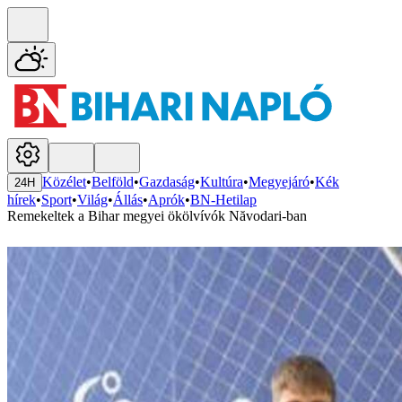
Közélet
•
Belföld
•
Gazdaság
•
Kultúra
•
Megyejáró
•
Kék
24H
hírek
•
Sport
•
Világ
•
Állás
•
Aprók
•
BN-Hetilap
Remekeltek a Bihar megyei ökölvívók Năvodari-ban