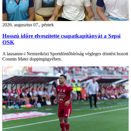
2026. augusztus 07., péntek
Hosszú időre elveszítette csapatkapitányát a Sepsi
OSK
A lausanne-i Nemzetközi Sportdöntőbíróság végleges döntést hozott
Cosmin Matei doppingügyében.