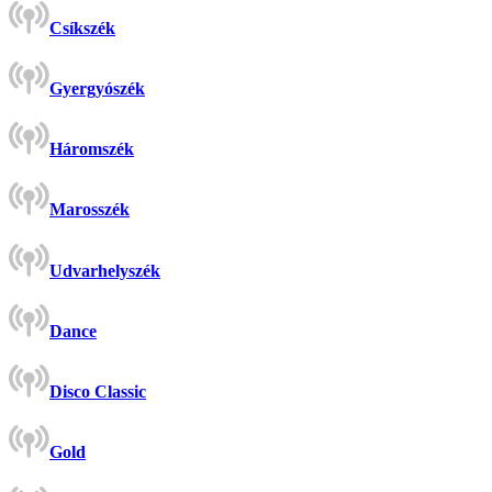
Csíkszék
Gyergyószék
Háromszék
Marosszék
Udvarhelyszék
Dance
Disco Classic
Gold