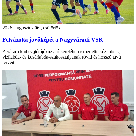
2026. augusztus 06., csütörtök
Felvázolta jövőképét a Nagyváradi VSK
A váradi klub sajtótájékoztató keretében ismertette kézilabda-,
vízilabda- és kosárlabda-szakosztályának rövid és hosszú távú
terveit.