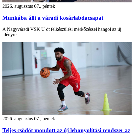
2026. augusztus 07., péntek
Munkába állt a váradi kosárlabdacsapat
A Nagyváradi VSK U öt felkészülési mérkőzéssel hangol az új
idényre.
2026. augusztus 07., péntek
Teljes csődöt mondott az új lebonyolítási rendszer az