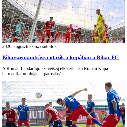
2026. augusztus 06., csütörtök
Biharszentandrásra utazik a kupában a Bihar FC
A Román Labdarúgó-szövetség elkészítette a Román Kupa
harmadik fordulójának párosítását.