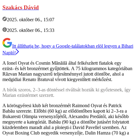
Szakács Dávid
2025. október 06., 15:07
2025. október 06., 15:33
Itt állíthatja be, hogy a Google-találatokban elöl legyen a Bihari
Napló!
A Ionel Oșvat és Cosmin Mănăilă által felkészített fiatalok egy
ezüst- és két bronzérmet gyűjtöttek. A 75 kilogrammos kategóriában
Răzvan Marian nagyszerű teljesítménnyel jutott döntőbe, ahol a
medgidiai Renato Bratuval vívott kiegyenlített mérkőzést.
A bírók szoros, 2–3-as döntéssel riválisát hozták ki győztesnek, így
Marian ezüstérmet szerzett.
A körösgyéresi klub két bronzérmét Raimond Oșvat és Patrick
Babău szerezte. Előbbi (60 kg) az elődöntőben kapott ki 2–3-ra a
Bukaresti Olimpia versenyzőjétől, Alexandru Predától, aki később
megnyerte a kategóriát. Babău (90 kg) a döntőbe jutásért folytatott
küzdelemben maradt alul a ploiești-i David Pavellel szemben. Az
Oșvat Boxing Club negyedik versenyzője, Dalin Hamza (70 kg) a