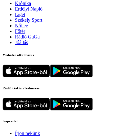
Krónika
Erdélyi Napló
Liget
Székely Sport
Nőileg
Főtér
Rádió GaGa
Jóállás
Médiatér alkalmazás
Rádió GaGa alkalmazás
Kapcsolat
Írjon nekünk