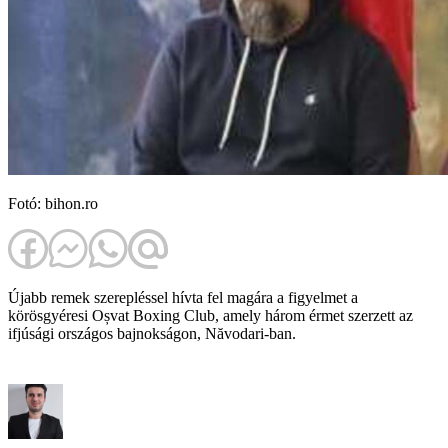
Fotó: bihon.ro
Újabb remek szerepléssel hívta fel magára a figyelmet a
körösgyéresi Oșvat Boxing Club, amely három érmet szerzett az
ifjúsági országos bajnokságon, Năvodari-ban.