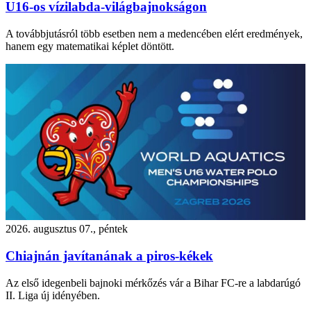
U16-os vízilabda-világbajnokságon
A továbbjutásról több esetben nem a medencében elért eredmények,
hanem egy matematikai képlet döntött.
2026. augusztus 07., péntek
Chiajnán javítanának a piros-kékek
Az első idegenbeli bajnoki mérkőzés vár a Bihar FC-re a labdarúgó
II. Liga új idényében.