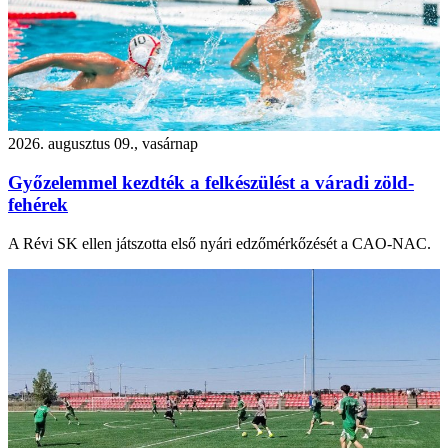
2026. augusztus 09., vasárnap
Győzelemmel kezdték a felkészülést a váradi zöld-
fehérek
A Révi SK ellen játszotta első nyári edzőmérkőzését a CAO-NAC.