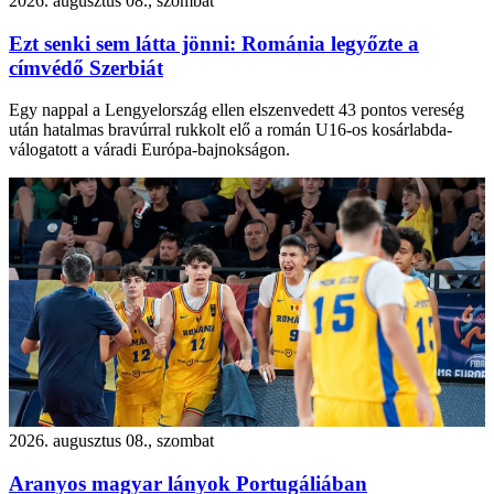
2026. augusztus 08., szombat
Ezt senki sem látta jönni: Románia legyőzte a
címvédő Szerbiát
Egy nappal a Lengyelország ellen elszenvedett 43 pontos vereség
után hatalmas bravúrral rukkolt elő a román U16-os kosárlabda-
válogatott a váradi Európa-bajnokságon.
2026. augusztus 08., szombat
Aranyos magyar lányok Portugáliában