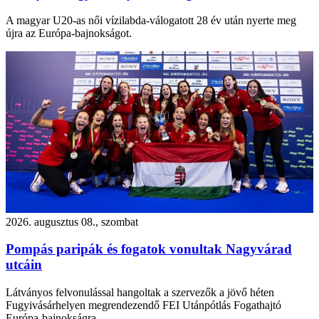
A magyar U20-as női vízilabda-válogatott 28 év után nyerte meg
újra az Európa-bajnokságot.
2026. augusztus 08., szombat
Pompás paripák és fogatok vonultak Nagyvárad
utcáin
Látványos felvonulással hangoltak a szervezők a jövő héten
Fugyivásárhelyen megrendezendő FEI Utánpótlás Fogathajtó
Európa-bajnokságra.