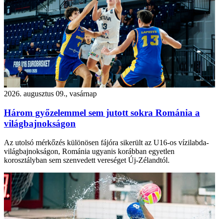
2026. augusztus 09., vasárnap
Három győzelemmel sem jutott sokra Románia a
világbajnokságon
Az utolsó mérkőzés különösen fájóra sikerült az U16-os vízilabda-
világbajnokságon, Románia ugyanis korábban egyetlen
korosztályban sem szenvedett vereséget Új-Zélandtól.