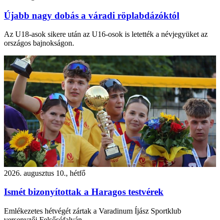
Újabb nagy dobás a váradi röplabdázóktól
Az U18-asok sikere után az U16-osok is letették a névjegyüket az
országos bajnokságon.
2026. augusztus 10., hétfő
Ismét bizonyítottak a Haragos testvérek
Emlékezetes hétvégét zártak a Varadinum Íjász Sportklub
versenyzői Felsősófalván.