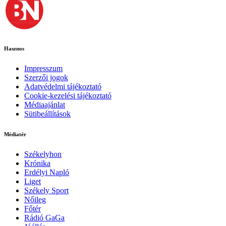
Hasznos
Impresszum
Szerzői jogok
Adatvédelmi tájékoztató
Cookie-kezelési tájékoztató
Médiaajánlat
Sütibeállítások
Médiatér
Székelyhon
Krónika
Erdélyi Napló
Liget
Székely Sport
Nőileg
Főtér
Rádió GaGa