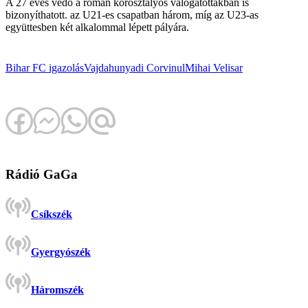
A 27 éves védő a román korosztályos válogatottakban is
bizonyíthatott. az U21-es csapatban három, míg az U23-as
együttesben két alkalommal lépett pályára.
Bihar FC
igazolás
Vajdahunyadi Corvinul
Mihai Velisar
Rádió GaGa
Csíkszék
Gyergyószék
Háromszék