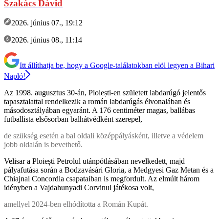
Szakács Dávid
2026. június 07., 19:12
2026. június 08., 11:14
Itt állíthatja be, hogy a Google-találatokban elöl legyen a Bihari
Napló!
Az 1998. augusztus 30-án, Ploiești-en született labdarúgó jelentős
tapasztalattal rendelkezik a román labdarúgás élvonalában és
másodosztályában egyaránt. A 176 centiméter magas, ballábas
futballista elsősorban balhátvédként szerepel,
de szükség esetén a bal oldali középpályásként, illetve a védelem
jobb oldalán is bevethető.
Velisar a Ploiești Petrolul utánpótlásában nevelkedett, majd
pályafutása során a Bodzavásári Gloria, a Medgyesi Gaz Metan és a
Chiajnai Concordia csapataiban is megfordult. Az elmúlt három
idényben a Vajdahunyadi Corvinul játékosa volt,
amellyel 2024-ben elhódította a Román Kupát.