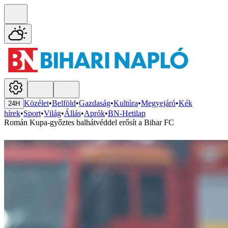
Közélet
•
Belföld
•
Gazdaság
•
Kultúra
•
Megyejáró
•
Kék
24H
hírek
•
Sport
•
Világ
•
Állás
•
Aprók
•
BN-Hetilap
Román Kupa-győztes balhátvéddel erősít a Bihar FC