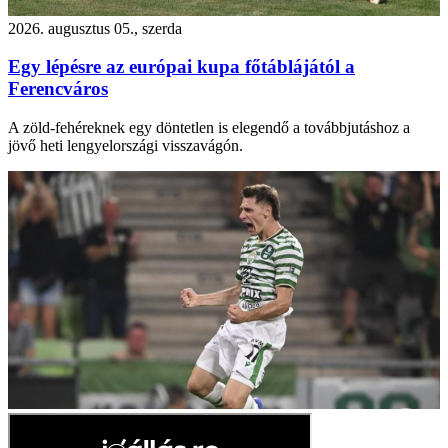
2026. augusztus 05., szerda
Egy lépésre az európai kupa főtáblájától a
Ferencváros
A zöld-fehéreknek egy döntetlen is elegendő a továbbjutáshoz a
jövő heti lengyelországi visszavágón.