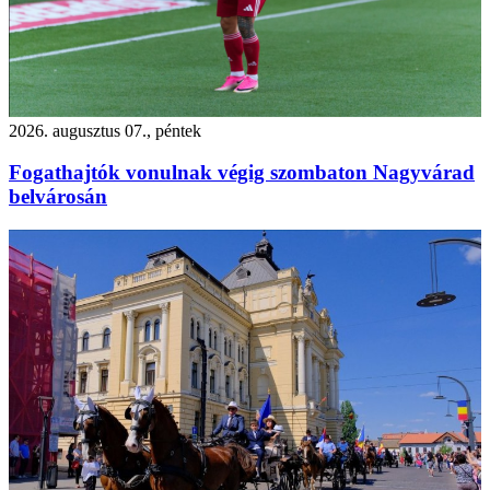
2026. augusztus 07., péntek
Fogathajtók vonulnak végig szombaton Nagyvárad
belvárosán