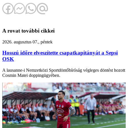
A rovat további cikkei
2026. augusztus 07., péntek
Hosszú időre elveszítette csapatkapitányát a Sepsi
OSK
A lausanne-i Nemzetközi Sportdöntőbíróság végleges döntést hozott
Cosmin Matei doppingügyében.