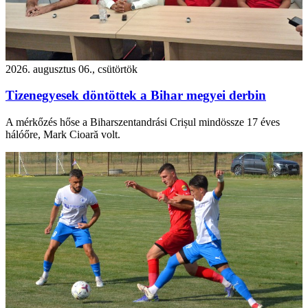
2026. augusztus 06., csütörtök
Tizenegyesek döntöttek a Bihar megyei derbin
A mérkőzés hőse a Biharszentandrási Crișul mindössze 17 éves
hálóőre, Mark Cioară volt.