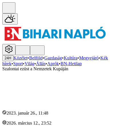
Közélet
•
Belföld
•
Gazdaság
•
Kultúra
•
Megyejáró
•
Kék
24H
hírek
•
Sport
•
Világ
•
Állás
•
Aprók
•
BN-Hetilap
Szalontai ezüst a Nemzetek Kupáján
2023. január 26., 11:48
2026. március 12., 23:52