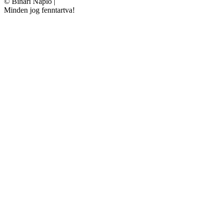
©
Bihari Napló
|
Minden jog fenntartva!