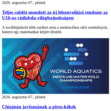
2026. augusztus 07., péntek
Teljes csődöt mondott az új lebonyolítási rendszer az
U16-os vízilabda-világbajnokságon
A továbbjutásról több esetben nem a medencében elért eredmények,
hanem egy matematikai képlet döntött.
2026. augusztus 07., péntek
Chiajnán javítanának a piros-kékek