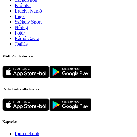
Krónika
Erdélyi Napló
Liget
Székely Sport
Nőileg
Főtér
Rádió GaGa
Jóállás
Médiatér alkalmazás
Rádió GaGa alkalmazás
Kapcsolat
Írjon nekünk