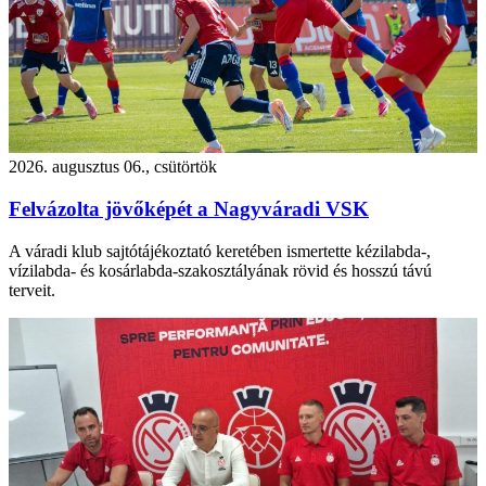
2026. augusztus 06., csütörtök
Felvázolta jövőképét a Nagyváradi VSK
A váradi klub sajtótájékoztató keretében ismertette kézilabda-,
vízilabda- és kosárlabda-szakosztályának rövid és hosszú távú
terveit.