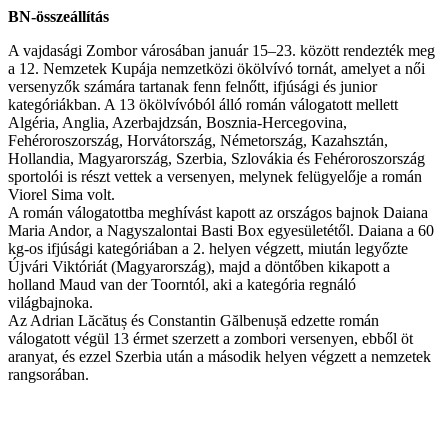
BN-összeállítás
A vajdasági Zombor városában január 15–23. között rendezték meg
a 12. Nemzetek Kupája nemzetközi ökölvívó tornát, amelyet a női
versenyzők számára tartanak fenn felnőtt, ifjúsági és junior
kategóriákban. A 13 ökölvívóból álló román válogatott mellett
Algéria, Anglia, Azerbajdzsán, Bosznia-Hercegovina,
Fehéroroszország, Horvátország, Németország, Kazahsztán,
Hollandia, Magyarország, Szerbia, Szlovákia és Fehéroroszország
sportolói is részt vettek a versenyen, melynek felügyelője a román
Viorel Sima volt.
A román válogatottba meghívást kapott az országos bajnok Daiana
Maria Andor, a Nagyszalontai Basti Box egyesületétől. Daiana a 60
kg-os ifjúsági kategóriában a 2. helyen végzett, miután legyőzte
Újvári Viktóriát (Magyarország), majd a döntőben kikapott a
holland Maud van der Toorntól, aki a kategória regnáló
világbajnoka.
Az Adrian Lăcătuș és Constantin Gălbenușă edzette román
válogatott végül 13 érmet szerzett a zombori versenyen, ebből öt
aranyat, és ezzel Szerbia után a második helyen végzett a nemzetek
rangsorában.