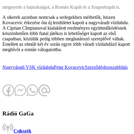
megnyerte a bajnokságot, a Román Kupát és a Szuperkupát is.
A sikerek azonban nemcsak a serlegekben mérhetők, hiszen
Kovacevic érkezése óta új lendületet kapott a nagyváradi vízilabda.
A Ciprian Cîmpianuval kialakított eredményes együttműködésnek
köszönhetően több fiatal játékos is lehetőséget kapott az első
csapatban, közülük pedig többen meghatározó szereplővé váltak.
Emellett az elmúlt két év során egyre több váradi vízilabdázó kapott
meghívót a román válogatottba.
Nagyváradi VSK
vízilabda
Petar Kovacevic
Szerződéshosszabbítás
Rádió GaGa
Csíkszék