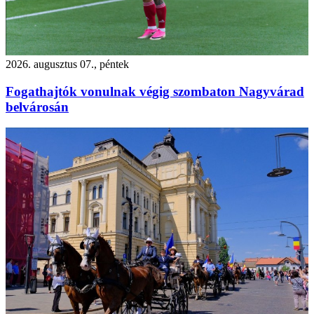
2026. augusztus 07., péntek
Fogathajtók vonulnak végig szombaton Nagyvárad
belvárosán