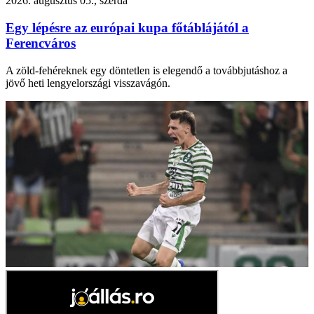
2026. augusztus 05., szerda
Egy lépésre az európai kupa főtáblájától a
Ferencváros
A zöld-fehéreknek egy döntetlen is elegendő a továbbjutáshoz a
jövő heti lengyelországi visszavágón.