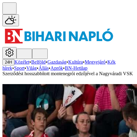
Közélet
•
Belföld
•
Gazdaság
•
Kultúra
•
Megyejáró
•
Kék
24H
hírek
•
Sport
•
Világ
•
Állás
•
Aprók
•
BN-Hetilap
Szerződést hosszabbított montenegrói edzőjével a Nagyváradi VSK