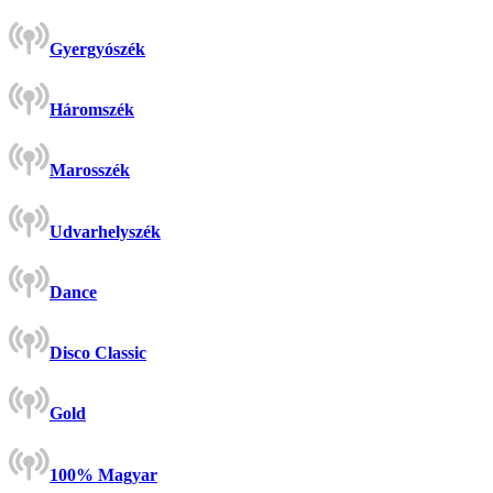
Gyergyószék
Háromszék
Marosszék
Udvarhelyszék
Dance
Disco Classic
Gold
100% Magyar