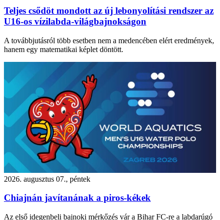
Teljes csődöt mondott az új lebonyolítási rendszer az
U16-os vízilabda-világbajnokságon
A továbbjutásról több esetben nem a medencében elért eredmények,
hanem egy matematikai képlet döntött.
2026. augusztus 07., péntek
Chiajnán javítanának a piros-kékek
Az első idegenbeli bajnoki mérkőzés vár a Bihar FC-re a labdarúgó