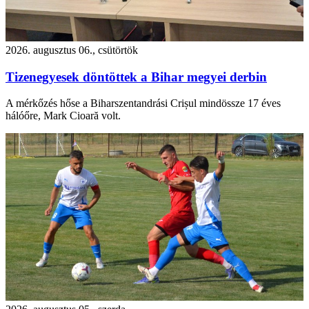
2026. augusztus 06., csütörtök
Tizenegyesek döntöttek a Bihar megyei derbin
A mérkőzés hőse a Biharszentandrási Crișul mindössze 17 éves
hálóőre, Mark Cioară volt.