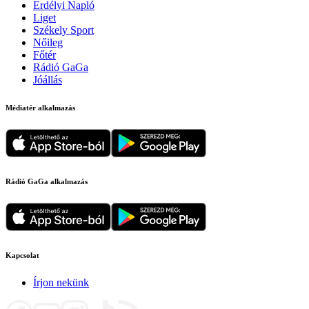
Erdélyi Napló
Liget
Székely Sport
Nőileg
Főtér
Rádió GaGa
Jóállás
Médiatér alkalmazás
Rádió GaGa alkalmazás
Kapcsolat
Írjon nekünk