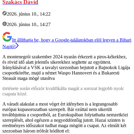
Szakács Dávid
2026. június 10., 14:22
2026. június 10., 14:27
Itt állíthatja be, hogy a Google-találatokban elöl legyen a Bihari
Napló!
A montenegrói szakember 2024 nyarán érkezett a piros-kékekhez,
és rövid idő alatt jelentős sikerekhez segítette az együttest.
Irányításával a VSK a tavalyi szezonban bejutott a Bajnokok Ligája
csoportkörébe, majd a német Waspo Hannovert és a Bukaresti
Steauát maga mögé utasítva
története során először kvalifikálta magát a sorozat legjobb nyolc
csapata közé.
A váradi alakulat a most véget ért idényben is a legrangosabb
európai kupasorozatban szerepelt. Bár ezúttal nem sikerült
továbbjutnia a csoportból, az Eurokupában folytathatta nemzetközi
szereplését, ahol egészen a negyeddöntőig jutott. Hazai szinten is
eredményes időszakot tudhat maga mögött a csapat. Az elmúlt két
szezonban három trófeát hódított el: