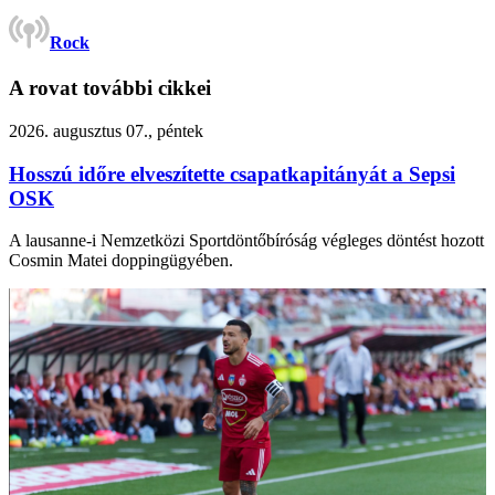
Rock
A rovat további cikkei
2026. augusztus 07., péntek
Hosszú időre elveszítette csapatkapitányát a Sepsi
OSK
A lausanne-i Nemzetközi Sportdöntőbíróság végleges döntést hozott
Cosmin Matei doppingügyében.