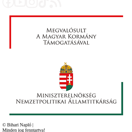
©
Bihari Napló
|
Minden jog fenntartva!