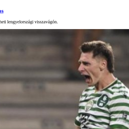
os
heti lengyelországi visszavágón.