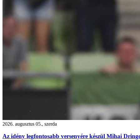
2026. augusztus 05., szerda
Az idény legfontosabb versenyére készül Mihai Dring