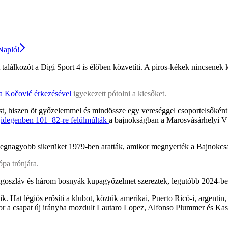
 Napló!
alálkozót a Digi Sport 4 is élőben közvetíti. A piros-kékek nincsenek 
la Kočović érkezésével
igyekezett pótolni a kiesőket.
ást, hiszen öt győzelemmel és mindössze egy vereséggel csoportelsőkén
n
idegenben 101–82-re felülmúlták
a bajnokságban a Marosvásárhelyi VS
egnagyobb sikerüket 1979-ben aratták, amikor megnyerték a Bajnokcsa
ópa trónjára.
ugoszláv és három bosnyák kupagyőzelmet szereztek, legutóbb 2024-be
. Hat légiós erősíti a klubot, köztük amerikai, Puerto Ricó-i, argentin,
kor a csapat új irányba mozdult Lautaro Lopez, Alfonso Plummer és Kas