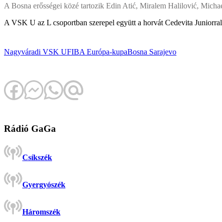
A Bosna erősségei közé tartozik Edin Atić, Miralem Halilović, Michae
A VSK U az L csoportban szerepel együtt a horvát Cedevita Juniorral é
Nagyváradi VSK U
FIBA Európa-kupa
Bosna Sarajevo
Rádió GaGa
Csíkszék
Gyergyószék
Háromszék