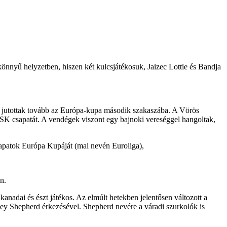
könnyű helyzetben, hiszen két kulcsjátékosuk, Jaizec Lottie és Bandja
t jutottak tovább az Európa-kupa második szakaszába. A Vörös
K csapatát. A vendégek viszont egy bajnoki vereséggel hangoltak,
patok Európa Kupáját (mai nevén Euroliga),
n.
 kanadai és észt játékos. Az elmúlt hetekben jelentősen változott a
ey Shepherd érkezésével. Shepherd nevére a váradi szurkolók is