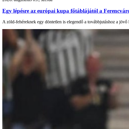
Egy lépésre az európai kupa főtáblájától a Ferencvár
A zöld-fehéreknek egy döntetlen is elegendő a továbbjutáshoz a jövő 