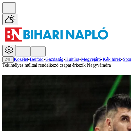
Közélet
•
Belföld
•
Gazdaság
•
Kultúra
•
Megyejáró
•
Kék hírek
•
Spor
24H
Tekintélyes múlttal rendelkező csapat érkezik Nagyváradra