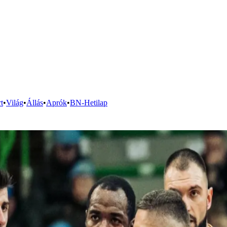
t
•
Világ
•
Állás
•
Aprók
•
BN-Hetilap