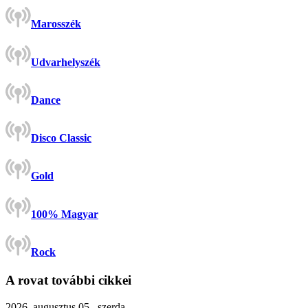
Marosszék
Udvarhelyszék
Dance
Disco Classic
Gold
100% Magyar
Rock
A rovat további cikkei
2026. augusztus 05., szerda