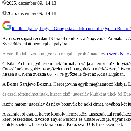
2025. december 09., 14:13
2025. december 09., 14:18
Itt állíthatja be, hogy a Google-találatokban elöl legyen a Bihari
Az összecsapást szerdán 19 órától rendezik a Nagyvárad Arénában. A t
Sy sérülés miatt nem léphet pályára.
A váradi klub azonban gyorsan reagált a problémára, és
a szerb Niko
Cristian Achim együttese remek formában várja a nemzetközi folytat
Oroszlánok magabiztos győzelemmel hangoltak a mérkőzésre, hisze
hiszen a Crvena zvezda 86–77-re győzte le őket az Adria Ligában.
A Bosna Sarajevo Bosznia-Hercegovina egyik meghatározó klubja. L
és ezzel történelmet írtak, hiszen első jugoszláv klubként ültek fel Eur
Azóta három jugoszláv és négy bosnyák bajnoki címet, továbbá két j
A szarajevói csapat kerete komoly nemzetközi tapasztalattal rendelkezik
keret összetétele, távozott Tayler Persons és Chase Audige, ugyanak
emlékezhetnek, hiszen korábban a Kolozsvár U-BT-nél szerepelt.