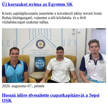
Új korszakot nyitna az Egyetem SK
Közös sajtótájékoztatón ismertette a következő idény terveit Sorin
Buhaș klubigazgató, valamint a női kézilabda- és a férfi
vízilabdacsapat szakmai stábja.
2026. augusztus 07., péntek
Hosszú időre elveszítette csapatkapitányát a Sepsi
OSK