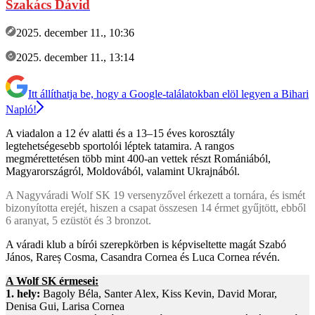
Szakács Dávid
2025. december 11., 10:36
2025. december 11., 13:14
Itt állíthatja be, hogy a Google-találatokban elöl legyen a Bihari
Napló!
A viadalon a 12 év alatti és a 13–15 éves korosztály
legtehetségesebb sportolói léptek tatamira. A rangos
megmérettetésen több mint 400-an vettek részt Romániából,
Magyarországról, Moldovából, valamint Ukrajnából.
A Nagyváradi Wolf SK 19 versenyzővel érkezett a tornára, és ismét
bizonyította erejét, hiszen a csapat összesen 14 érmet gyűjtött, ebből
6 aranyat, 5 ezüstöt és 3 bronzot.
A váradi klub a bírói szerepkörben is képviseltette magát Szabó
János, Rareș Cosma, Casandra Cornea és Luca Cornea révén.
A Wolf SK érmesei:
1. hely:
Bagoly Béla, Santer Alex, Kiss Kevin, David Morar,
Denisa Gui, Larisa Cornea