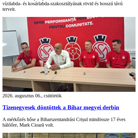
vízilabda- és kosárlabda-szakosztályának rövid és hosszú távú
terveit.
2026. augusztus 06., csütörtök
Tizenegyesek döntöttek a Bihar megyei derbin
A mérkőzés hőse a Biharszentandrási Crișul mindössze 17 éves
hálóőre, Mark Cioară volt.