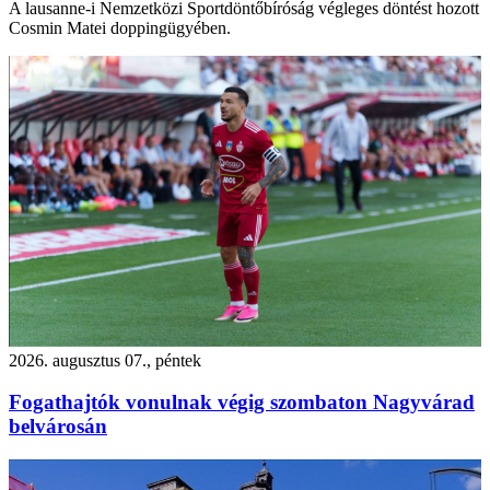
A lausanne-i Nemzetközi Sportdöntőbíróság végleges döntést hozott
Cosmin Matei doppingügyében.
2026. augusztus 07., péntek
Fogathajtók vonulnak végig szombaton Nagyvárad
belvárosán