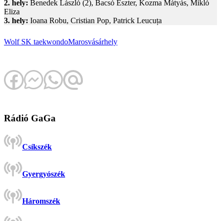
2. hely:
Benedek László (2), Bacsó Eszter, Kozma Mátyás, Mikló
Eliza
3. hely:
Ioana Robu, Cristian Pop, Patrick Leucuța
Wolf SK
taekwondo
Marosvásárhely
Rádió GaGa
Csíkszék
Gyergyószék
Háromszék