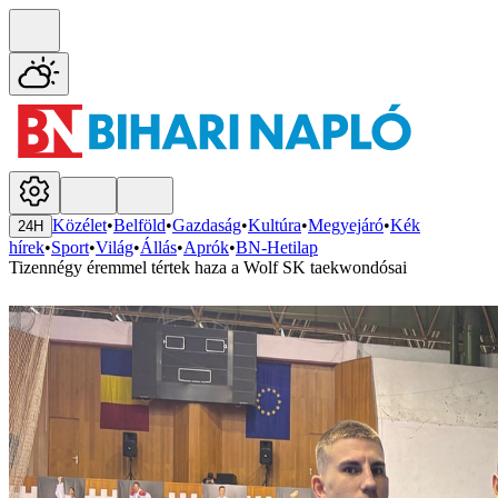
Közélet
•
Belföld
•
Gazdaság
•
Kultúra
•
Megyejáró
•
Kék
24H
hírek
•
Sport
•
Világ
•
Állás
•
Aprók
•
BN-Hetilap
Tizennégy éremmel tértek haza a Wolf SK taekwondósai