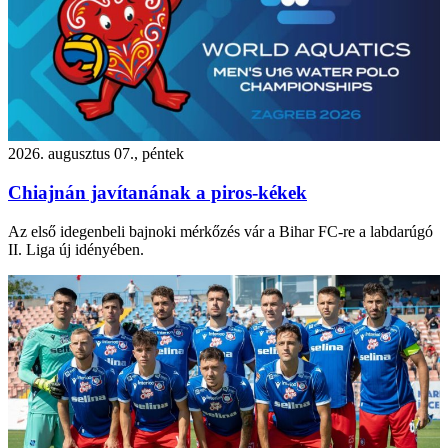
2026. augusztus 07., péntek
Chiajnán javítanának a piros-kékek
Az első idegenbeli bajnoki mérkőzés vár a Bihar FC-re a labdarúgó
II. Liga új idényében.