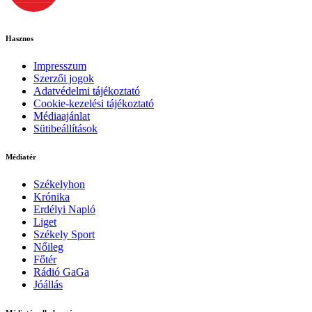
Hasznos
Impresszum
Szerzői jogok
Adatvédelmi tájékoztató
Cookie-kezelési tájékoztató
Médiaajánlat
Sütibeállítások
Médiatér
Székelyhon
Krónika
Erdélyi Napló
Liget
Székely Sport
Nőileg
Főtér
Rádió GaGa
Jóállás