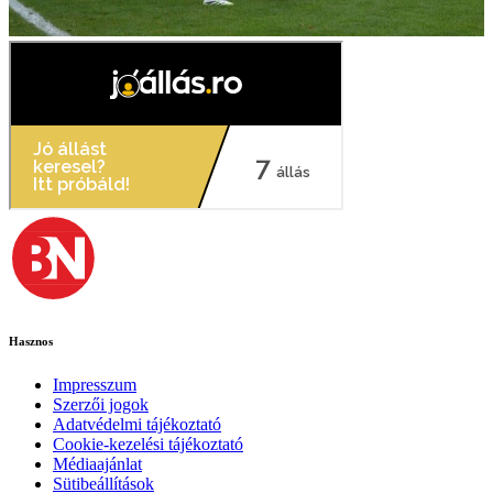
Hasznos
Impresszum
Szerzői jogok
Adatvédelmi tájékoztató
Cookie-kezelési tájékoztató
Médiaajánlat
Sütibeállítások