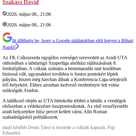
Szakács Dávid
2026. május 08., 21:06
2026. május 08., 21:06
Itt állíthatja be, hogy a Google-találatokban elöl legyen a Bihari
Napló!
Az FK Csíkszereda egygólos vereséget szenvedett az Aradi UTA
otthonában a labdarúgó Szuperliga alsóházi rájátszásának 8.
fordulójában. A csíkiak számára a bennmaradás már korábban
biztossá vált, ugyanakkor továbbra is fontos pontokért léptek
pályára, hiszen még harcban állnak a Konferencia Liga-selejtezőt
érő helyekért. Ehhez azonban kedvező eredményre lett volna
szükségük Aradon.
A találkozó elején az UTA birtokolta többet a labdát, a vendégek
elsősorban a védekezésre összpontosítottak. Az első veszélyesebb
aradi helyzetekre húsz percet kellett várni, Alin Roman
szabadrúgásból próbálkozott,
majd később Denis Țăroi is tesztelte a csíkiak kapusát, Pap
Eduardot.