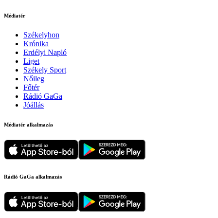
Médiatér
Székelyhon
Krónika
Erdélyi Napló
Liget
Székely Sport
Nőileg
Főtér
Rádió GaGa
Jóállás
Médiatér alkalmazás
Rádió GaGa alkalmazás