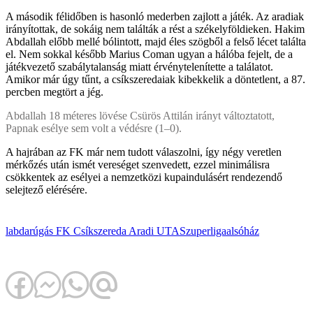
A második félidőben is hasonló mederben zajlott a játék. Az aradiak
irányítottak, de sokáig nem találták a rést a székelyföldieken. Hakim
Abdallah előbb mellé bólintott, majd éles szögből a felső lécet találta
el. Nem sokkal később Marius Coman ugyan a hálóba fejelt, de a
játékvezető szabálytalanság miatt érvénytelenítette a találatot.
Amikor már úgy tűnt, a csíkszeredaiak kibekkelik a döntetlent, a 87.
percben megtört a jég.
Abdallah 18 méteres lövése Csürös Attilán irányt változtatott,
Papnak esélye sem volt a védésre (1–0).
A hajrában az FK már nem tudott válaszolni, így négy veretlen
mérkőzés után ismét vereséget szenvedett, ezzel minimálisra
csökkentek az esélyei a nemzetközi kupaindulásért rendezendő
selejtező elérésére.
labdarúgás
FK Csíkszereda
Aradi UTA
Szuperliga
alsóház