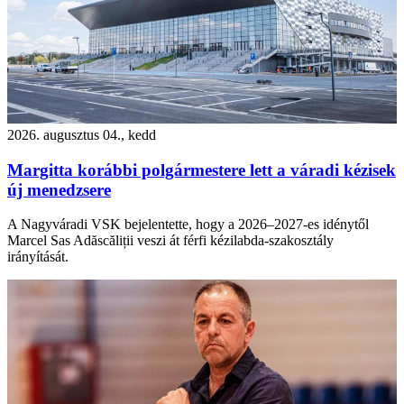
2026. augusztus 04., kedd
Margitta korábbi polgármestere lett a váradi kézisek
új menedzsere
A Nagyváradi VSK bejelentette, hogy a 2026–2027-es idénytől
Marcel Sas Adăscăliții veszi át férfi kézilabda-szakosztály
irányítását.