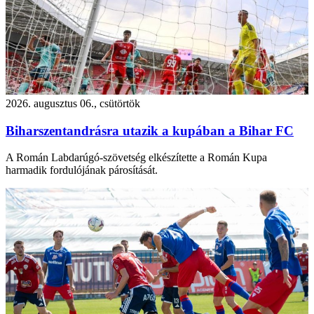
2026. augusztus 06., csütörtök
Biharszentandrásra utazik a kupában a Bihar FC
A Román Labdarúgó-szövetség elkészítette a Román Kupa
harmadik fordulójának párosítását.