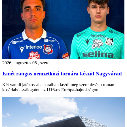
2026. augusztus 05., szerda
Ismét rangos nemzetközi tornára készül Nagyvárad
Két váradi játékossal a soraiban kezdi meg szereplését a román
kosárlabda-válogatott az U16-os Európa-bajnokságon.