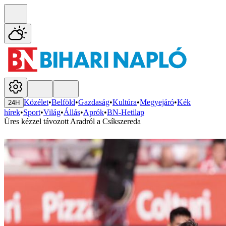
Közélet
•
Belföld
•
Gazdaság
•
Kultúra
•
Megyejáró
•
Kék
24H
hírek
•
Sport
•
Világ
•
Állás
•
Aprók
•
BN-Hetilap
Üres kézzel távozott Aradról a Csíkszereda