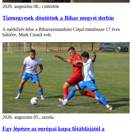
2026. augusztus 06., csütörtök
Tizenegyesek döntöttek a Bihar megyei derbin
A mérkőzés hőse a Biharszentandrási Crișul mindössze 17 éves
hálóőre, Mark Cioară volt.
2026. augusztus 05., szerda
Egy lépésre az európai kupa főtáblájától a