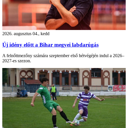
2026. augusztus 04., kedd
Új idény előtt a Bihar megyei labdarúgás
A felnőttmezőny számára szeptember első hétvégéjén indul a 2026–
2027-es szezon.