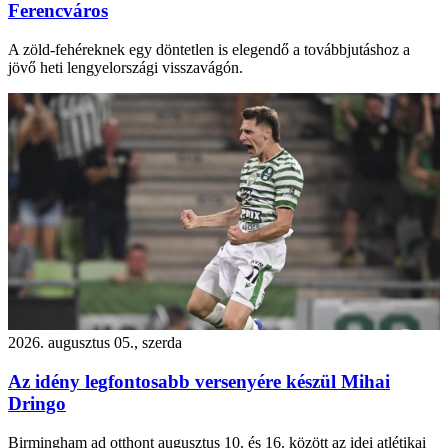
Ferencváros
A zöld-fehéreknek egy döntetlen is elegendő a továbbjutáshoz a
jövő heti lengyelországi visszavágón.
2026. augusztus 05., szerda
Az idény legfontosabb versenyére készül Mihai
Dringo
Birmingham ad otthont augusztus 10. és 16. között az idei atlétikai