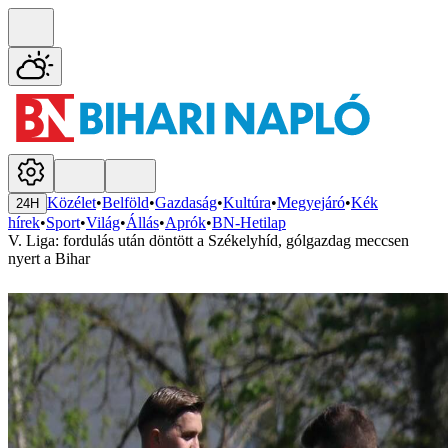
Közélet
•
Belföld
•
Gazdaság
•
Kultúra
•
Megyejáró
•
Kék
24H
hírek
•
Sport
•
Világ
•
Állás
•
Aprók
•
BN-Hetilap
V. Liga: fordulás után döntött a Székelyhíd, gólgazdag meccsen
nyert a Bihar