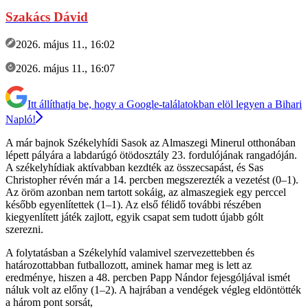
Szakács Dávid
2026. május 11., 16:02
2026. május 11., 16:07
Itt állíthatja be, hogy a Google-találatokban elöl legyen a Bihari
Napló!
A már bajnok Székelyhídi Sasok az Almaszegi Minerul otthonában
lépett pályára a labdarúgó ötödosztály 23. fordulójának rangadóján.
A székelyhídiak aktívabban kezdték az összecsapást, és Sas
Christopher révén már a 14. percben megszerezték a vezetést (0–1).
Az öröm azonban nem tartott sokáig, az almaszegiek egy perccel
később egyenlítettek (1–1). Az első félidő további részében
kiegyenlített játék zajlott, egyik csapat sem tudott újabb gólt
szerezni.
A folytatásban a Székelyhíd valamivel szervezettebben és
határozottabban futballozott, aminek hamar meg is lett az
eredménye, hiszen a 48. percben Papp Nándor fejesgóljával ismét
náluk volt az előny (1–2). A hajrában a vendégek végleg eldöntötték
a három pont sorsát,