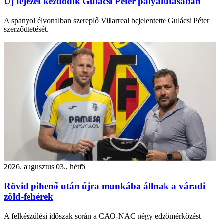
Új fejezet kezdődik Gulácsi Péter pályafutásában
A spanyol élvonalban szereplő Villarreal bejelentette Gulácsi Péter
szerződtetését.
2026. augusztus 03., hétfő
Rövid pihenő után újra munkába állnak a váradi
zöld-fehérek
A felkészülési időszak során a CAO-NAC négy edzőmérkőzést