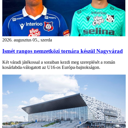
2026. augusztus 05., szerda
Ismét rangos nemzetközi tornára készül Nagyvárad
Két váradi játékossal a soraiban kezdi meg szereplését a román
kosárlabda-válogatott az U16-os Európa-bajnokságon.