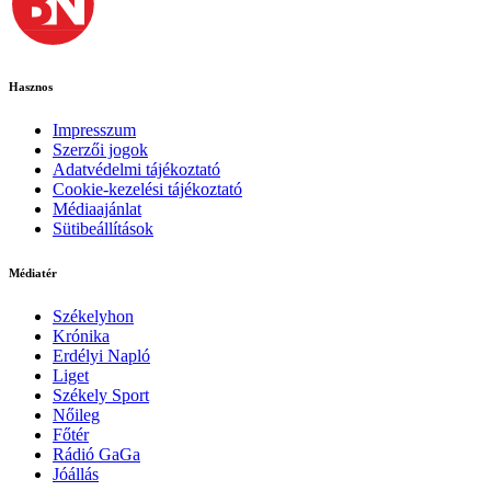
Hasznos
Impresszum
Szerzői jogok
Adatvédelmi tájékoztató
Cookie-kezelési tájékoztató
Médiaajánlat
Sütibeállítások
Médiatér
Székelyhon
Krónika
Erdélyi Napló
Liget
Székely Sport
Nőileg
Főtér
Rádió GaGa
Jóállás