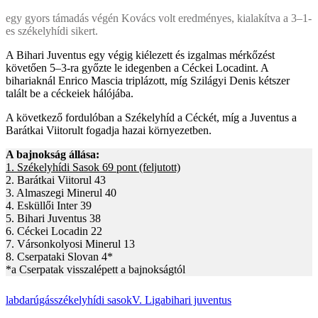
egy gyors támadás végén Kovács volt eredményes, kialakítva a 3–1-
es székelyhídi sikert.
A Bihari Juventus egy végig kiélezett és izgalmas mérkőzést
követően 5–3-ra győzte le idegenben a Céckei Locadint. A
bihariaknál Enrico Mascia triplázott, míg Szilágyi Denis kétszer
talált be a céckeiek hálójába.
A következő fordulóban a Székelyhíd a Céckét, míg a Juventus a
Barátkai Viitorult fogadja hazai környezetben.
A bajnokság állása:
1. Székelyhídi Sasok 69 pont (feljutott)
2. Barátkai Viitorul 43
3. Almaszegi Minerul 40
4. Esküllői Inter 39
5. Bihari Juventus 38
6. Céckei Locadin 22
7. Vársonkolyosi Minerul 13
8. Cserpataki Slovan 4*
*a Cserpatak visszalépett a bajnokságtól
labdarúgás
székelyhídi sasok
V. Liga
bihari juventus