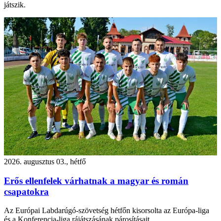
játszik.
2026. augusztus 03., hétfő
Erős ellenfelek várhatnak a magyar és román
csapatokra
Az Európai Labdarúgó-szövetség hétfőn kisorsolta az Európa-liga
és a Konferencia-liga rájátszásának párosításait.