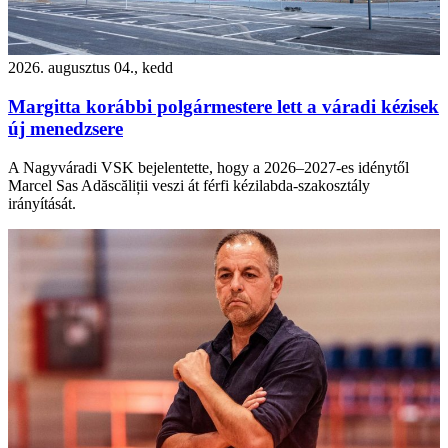
2026. augusztus 04., kedd
Margitta korábbi polgármestere lett a váradi kézisek
új menedzsere
A Nagyváradi VSK bejelentette, hogy a 2026–2027-es idénytől
Marcel Sas Adăscăliții veszi át férfi kézilabda-szakosztály
irányítását.