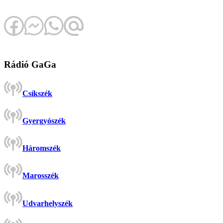
Rádió GaGa
Csíkszék
Gyergyószék
Háromszék
Marosszék
Udvarhelyszék