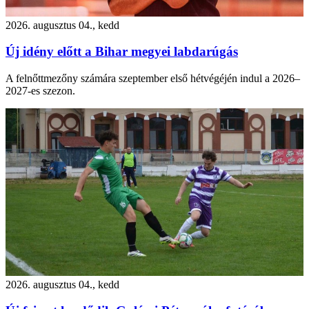
2026. augusztus 04., kedd
Új idény előtt a Bihar megyei labdarúgás
A felnőttmezőny számára szeptember első hétvégéjén indul a 2026–
2027-es szezon.
2026. augusztus 04., kedd