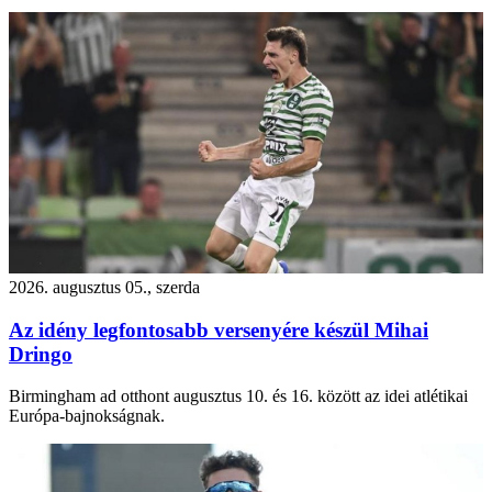
2026. augusztus 05., szerda
Az idény legfontosabb versenyére készül Mihai
Dringo
Birmingham ad otthont augusztus 10. és 16. között az idei atlétikai
Európa-bajnokságnak.