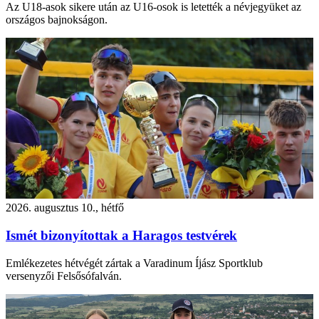
Az U18-asok sikere után az U16-osok is letették a névjegyüket az
országos bajnokságon.
2026. augusztus 10., hétfő
Ismét bizonyítottak a Haragos testvérek
Emlékezetes hétvégét zártak a Varadinum Íjász Sportklub
versenyzői Felsősófalván.