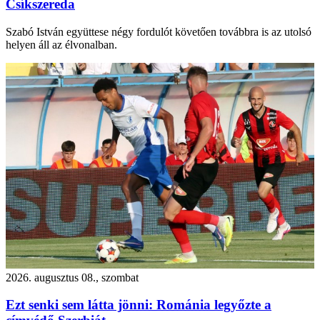
Csíkszereda
Szabó István együttese négy fordulót követően továbbra is az utolsó
helyen áll az élvonalban.
2026. augusztus 08., szombat
Ezt senki sem látta jönni: Románia legyőzte a