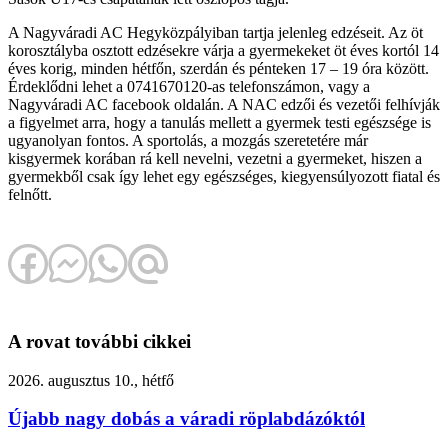
A Nagyváradi AC Hegyközpályiban tartja jelenleg edzéseit. Az öt
korosztályba osztott edzésekre várja a gyermekeket öt éves kortól 14
éves korig, minden hétfőn, szerdán és pénteken 17 – 19 óra között.
Érdeklődni lehet a 0741670120-as telefonszámon, vagy a
Nagyváradi AC facebook oldalán. A NAC edzői és vezetői felhívják
a figyelmet arra, hogy a tanulás mellett a gyermek testi egészsége is
ugyanolyan fontos. A sportolás, a mozgás szeretetére már
kisgyermek korában rá kell nevelni, vezetni a gyermeket, hiszen a
gyermekből csak így lehet egy egészséges, kiegyensúlyozott fiatal és
felnőtt.
A rovat további cikkei
2026. augusztus 10., hétfő
Újabb nagy dobás a váradi röplabdázóktól