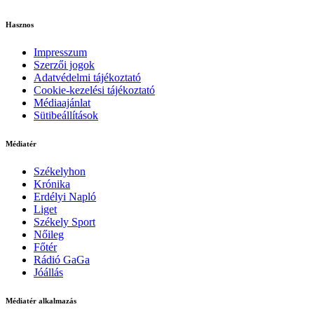
Hasznos
Impresszum
Szerzői jogok
Adatvédelmi tájékoztató
Cookie-kezelési tájékoztató
Médiaajánlat
Sütibeállítások
Médiatér
Székelyhon
Krónika
Erdélyi Napló
Liget
Székely Sport
Nőileg
Főtér
Rádió GaGa
Jóállás
Médiatér alkalmazás