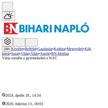
Közélet
•
Belföld
•
Gazdaság
•
Kultúra
•
Megyejáró
•
Kék
24H
hírek
•
Sport
•
Világ
•
Állás
•
Aprók
•
BN-Hetilap
Várja soraiba a gyermekeket a NAC
2024. április 18., 14:54
2026. március 13., 00:01