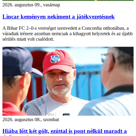
2026. augusztus 09., vasárnap
Lincar keményen nekiment a játékvezetésnek
A Bihar FC 2–0-s vereséget szenvedett a Concordia otthonában, a
váradiak trénere azonban nemcsak a kihagyott helyzetek és az újabb
sérülés miatt volt csalódott.
2026. augusztus 08., szombat
Hiába lőtt két gólt, ezúttal is pont nélkül maradt a