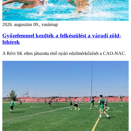
2026. augusztus 09., vasárnap
Győzelemmel kezdték a felkészülést a váradi zöld-
fehérek
A Révi SK ellen játszotta első nyári edzőmérkőzését a CAO-NAC.