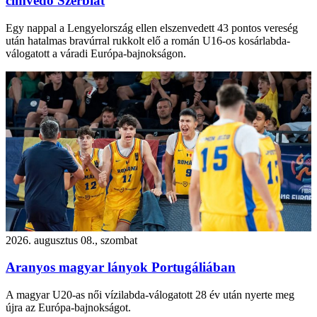
címvédő Szerbiát
Egy nappal a Lengyelország ellen elszenvedett 43 pontos vereség
után hatalmas bravúrral rukkolt elő a román U16-os kosárlabda-
válogatott a váradi Európa-bajnokságon.
2026. augusztus 08., szombat
Aranyos magyar lányok Portugáliában
A magyar U20-as női vízilabda-válogatott 28 év után nyerte meg
újra az Európa-bajnokságot.