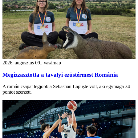
2026. augusztus 09., vasárnap
Megizzasztotta a tavalyi ezüstérmest Románia
A román csapat legjobbja Sebastian Lăpuște volt, aki egymaga 34
pontot szerzett.