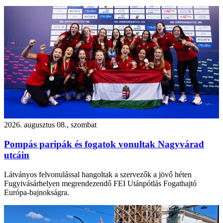
2026. augusztus 08., szombat
Pompás paripák és fogatok vonultak Nagyvárad
utcáin
Látványos felvonulással hangoltak a szervezők a jövő héten
Fugyivásárhelyen megrendezendő FEI Utánpótlás Fogathajtó
Európa-bajnokságra.