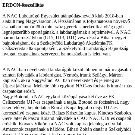
ERDON-összeállítás
A NAC Labdarúgó Egyesület utánpótlás-nevelő klub 2018-ban
alakult meg Nagyváradon. A létszámában is folyamatosan növekvő
csapatban immár több mint száz gyerek ismerkedik a világ egyik
legnépszerűbb sportágának, a labdarúgásnak a rejtelmeivel. A NAC
három korosztályban (U15, U13, U11) vesz részt a Bihar megyei
bajnokságban, de a Székelyföld Labdarúgó Akadémia/FK
Csíkszereda alközpontjaként, a Székelyföld Labdarúgó Bajnokság
nyugati csapatainak szervezett bajnokságban is jelen van.
A NAC-ban nevelkedett labdarúgók közül többen immár magasabb
szinten folytatják a labdarúgást. Nemrég írtunk Szilágyi Márton
kapusról, aki a Nagyváradi AC-ban nevelkedett és jelenleg az
Újpest játékosa. Mellette több egykori NAC-os focista is immár más
csapatokat erősít.
Nagy Botond, a NAC egykori középpályása két éve az FK
Csíkszereda U17-es csapatának a tagja. Botond és focistársai, nagy
sikert elérve, bejutottak a Román Kupa legjobb négy U17-es
korosztályú csapata közé. Balázs Krisztián kapus, Kincses Szabolcs,
Gere Jafet és Pascu Roland hátvédek a CAO-NAC U19-es csapatát
erősítik. Kovács Viktória a NAC volt kapusa jelenleg a Gyulai
Amazonok csapatának a hálóőre. Bihari Zoltán csatár a Székelyhídi
Sasok U17-es csapatának lett oszlopos tagja.