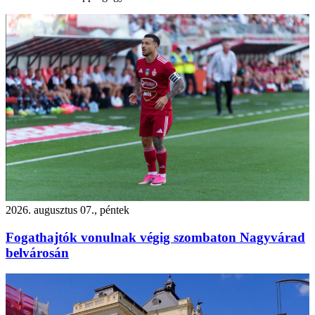
2026. augusztus 07., péntek
Fogathajtók vonulnak végig szombaton Nagyvárad
belvárosán