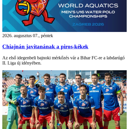
2026. augusztus 07., péntek
Chiajnán javítanának a piros-kékek
Az első idegenbeli bajnoki mérkőzés vár a Bihar FC-re a labdarúgó
II. Liga új idényében.