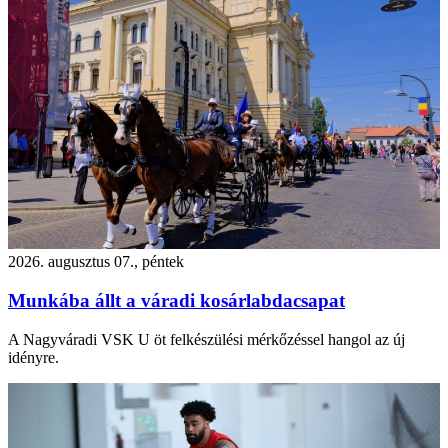
2026. augusztus 07., péntek
Munkába állt a váradi kosárlabdacsapat
A Nagyváradi VSK U öt felkészülési mérkőzéssel hangol az új
idényre.