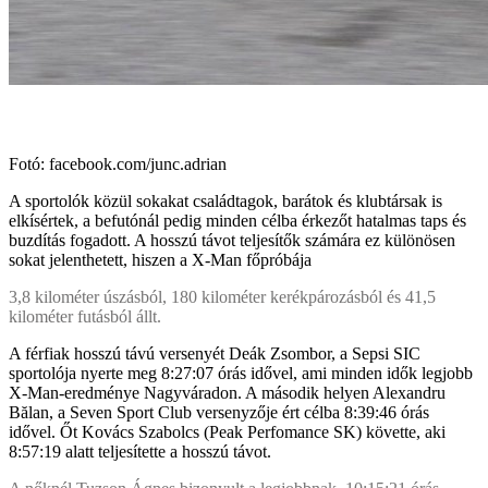
Fotó: facebook.com/junc.adrian
A sportolók közül sokakat családtagok, barátok és klubtársak is
elkísértek, a befutónál pedig minden célba érkezőt hatalmas taps és
buzdítás fogadott. A hosszú távot teljesítők számára ez különösen
sokat jelenthetett, hiszen a X-Man főpróbája
3,8 kilométer úszásból, 180 kilométer kerékpározásból és 41,5
kilométer futásból állt.
A férfiak hosszú távú versenyét Deák Zsombor, a Sepsi SIC
sportolója nyerte meg 8:27:07 órás idővel, ami minden idők legjobb
X-Man-eredménye Nagyváradon. A második helyen Alexandru
Bălan, a Seven Sport Club versenyzője ért célba 8:39:46 órás
idővel. Őt Kovács Szabolcs (Peak Perfomance SK) követte, aki
8:57:19 alatt teljesítette a hosszú távot.