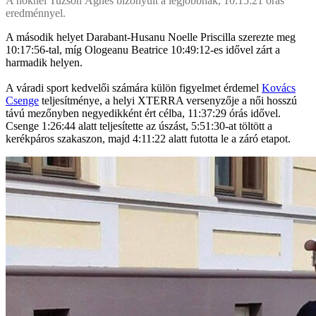
A nőknél Tuzson Ágnes bizonyult a legjobbnak, 10:15:21 órás
eredménnyel.
A második helyet Darabant-Husanu Noelle Priscilla szerezte meg
10:17:56-tal, míg Ologeanu Beatrice 10:49:12-es idővel zárt a
harmadik helyen.
A váradi sport kedvelői számára külön figyelmet érdemel
Kovács
Csenge
teljesítménye, a helyi XTERRA versenyzője a női hosszú
távú mezőnyben negyedikként ért célba, 11:37:29 órás idővel.
Csenge 1:26:44 alatt teljesítette az úszást, 5:51:30-at töltött a
kerékpáros szakaszon, majd 4:11:22 alatt futotta le a záró etapot.