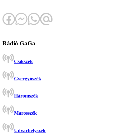
Rádió GaGa
Csíkszék
Gyergyószék
Háromszék
Marosszék
Udvarhelyszék