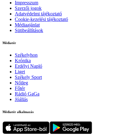
Impresszum
Szerzői jogok
Adatvédelmi tájékoztató
Cookie-kezelési tájékoztató
Médiaajánlat
Sütibeállítások
Médiatér
Székelyhon
Krónika
Erdélyi Napló
Liget
Székely Sport
Nőileg
Főtér
Rádió GaGa
Jóállás
Médiatér alkalmazás