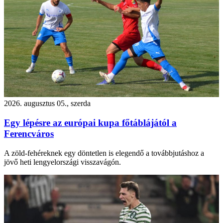
2026. augusztus 05., szerda
Egy lépésre az európai kupa főtáblájától a
Ferencváros
A zöld-fehéreknek egy döntetlen is elegendő a továbbjutáshoz a
jövő heti lengyelországi visszavágón.