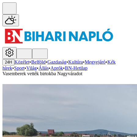
Közélet
•
Belföld
•
Gazdaság
•
Kultúra
•
Megyejáró
•
Kék
24H
hírek
•
Sport
•
Világ
•
Állás
•
Aprók
•
BN-Hetilap
Vasemberek vették birtokba Nagyváradot