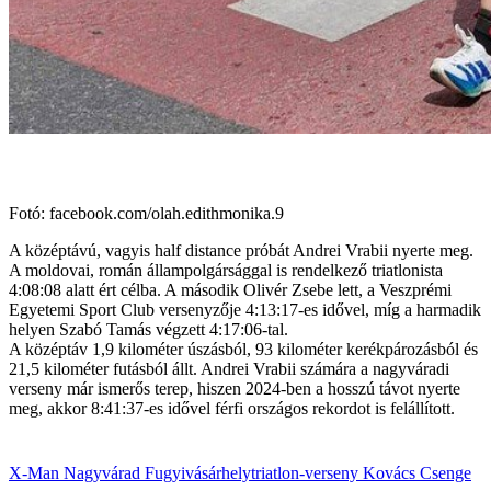
Fotó: facebook.com/olah.edithmonika.9
A középtávú, vagyis half distance próbát Andrei Vrabii nyerte meg.
A moldovai, román állampolgársággal is rendelkező triatlonista
4:08:08 alatt ért célba. A második Olivér Zsebe lett, a Veszprémi
Egyetemi Sport Club versenyzője 4:13:17-es idővel, míg a harmadik
helyen Szabó Tamás végzett 4:17:06-tal.
A középtáv 1,9 kilométer úszásból, 93 kilométer kerékpározásból és
21,5 kilométer futásból állt. Andrei Vrabii számára a nagyváradi
verseny már ismerős terep, hiszen 2024-ben a hosszú távot nyerte
meg, akkor 8:41:37-es idővel férfi országos rekordot is felállított.
X-Man
Nagyvárad
Fugyivásárhely
triatlon-verseny
Kovács Csenge