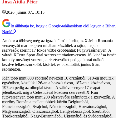
Jósa Attila Péter
2026. június 07., 10:15
Itt állíthatja be, hogy a Google-találatokban elöl legyen a Bihari
Napló!
Amikor a többség még az igazak álmát aludta, az X-Man Romania
versenyzői már neoprén ruhában készültek a rajtra, majd a
szervezők szerint 17 fokos vízbe csobbantak Fugyivásárhelyen. A
váradi XTerra Sport által szervezett triatlonverseny 16. kiadása ismét
komoly mezőnyt vonzott, a résztvevőket pedig a korai óráktól
kezdve lelkes szurkolók kísérték és buzdították június 6-án,
szombaton.
Idén több mint 800 sportoló nevezett 16 országból, 510-en indultak
egyéniben, közülük 126-an a hosszú távon, 187-en a középtávon,
197-en pedig az olimpiai távon. A váltóversenyre 17 csapat
jelentkezett, míg a Celesticával közösen szervezett X-Run
futóversenyen több mint 200 résztvevőre számítottak a szervezők. A
mezőny Románia mellett többek között Belgiumból,
Franciaországból, Svájcból, Németországból, Horvátországból,
Magyarországról, Olaszországból, Lengyelországból, Szerbiából,
Törökországból, Nagy-Britanniából, Ukrajnából és Svédországból