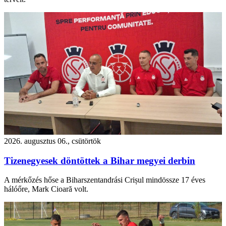
2026. augusztus 06., csütörtök
Tizenegyesek döntöttek a Bihar megyei derbin
A mérkőzés hőse a Biharszentandrási Crișul mindössze 17 éves
hálóőre, Mark Cioară volt.