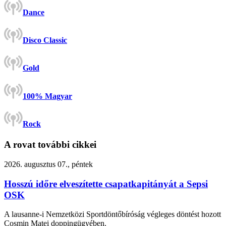
Dance
Disco Classic
Gold
100% Magyar
Rock
A rovat további cikkei
2026. augusztus 07., péntek
Hosszú időre elveszítette csapatkapitányát a Sepsi
OSK
A lausanne-i Nemzetközi Sportdöntőbíróság végleges döntést hozott
Cosmin Matei doppingügyében.