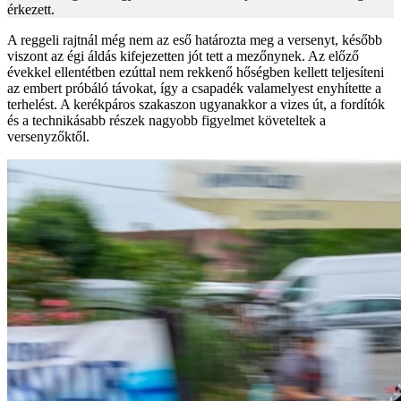
érkezett.
A reggeli rajtnál még nem az eső határozta meg a versenyt, később
viszont az égi áldás kifejezetten jót tett a mezőnynek. Az előző
évekkel ellentétben ezúttal nem rekkenő hőségben kellett teljesíteni
az embert próbáló távokat, így a csapadék valamelyest enyhítette a
terhelést. A kerékpáros szakaszon ugyanakkor a vizes út, a fordítók
és a technikásabb részek nagyobb figyelmet követeltek a
versenyzőktől.