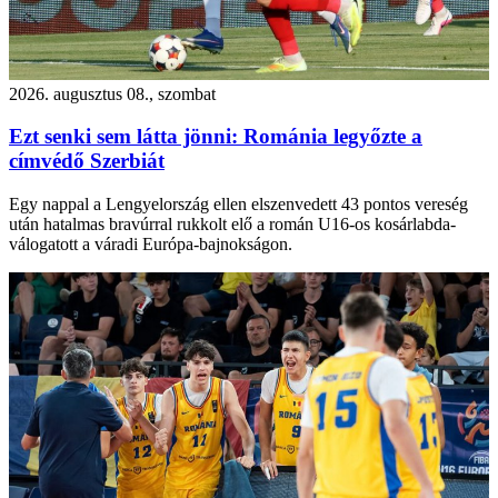
2026. augusztus 08., szombat
Ezt senki sem látta jönni: Románia legyőzte a
címvédő Szerbiát
Egy nappal a Lengyelország ellen elszenvedett 43 pontos vereség
után hatalmas bravúrral rukkolt elő a román U16-os kosárlabda-
válogatott a váradi Európa-bajnokságon.