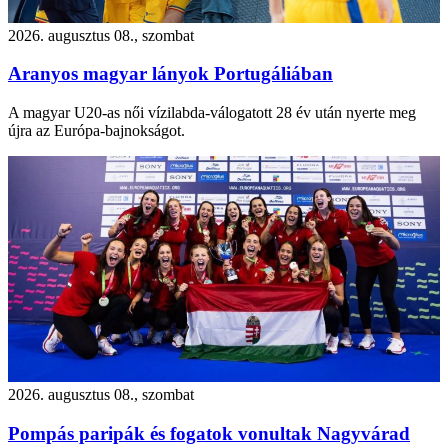
2026. augusztus 08., szombat
Aranyos magyar lányok Portugáliában
A magyar U20-as női vízilabda-válogatott 28 év után nyerte meg
újra az Európa-bajnokságot.
2026. augusztus 08., szombat
Pompás paripák és fogatok vonultak Nagyvárad