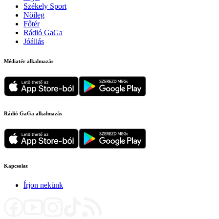
Székely Sport
Nőileg
Főtér
Rádió GaGa
Jóállás
Médiatér alkalmazás
Rádió GaGa alkalmazás
Kapcsolat
Írjon nekünk