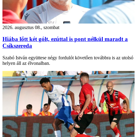
2026. augusztus 08., szombat
Hiába lőtt két gólt, ezúttal is pont nélkül maradt a
Csíkszereda
Szabó István együttese négy fordulót követően továbbra is az utolsó
helyen áll az élvonalban.