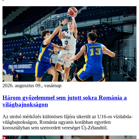
2026. augusztus 09., vasárnap
Három győzelemmel sem jutott sokra Románia a
világbajnokságon
Az utolsó mérkőzés különösen fájóra sikerült az U16-os vízilabda-
világbajnokságon, Románia ugyanis korábban egyetlen
korosztályban sem szenvedett vereséget Új-Zélandtól.