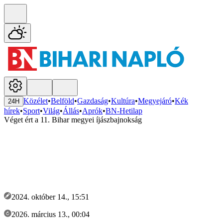
Közélet
•
Belföld
•
Gazdaság
•
Kultúra
•
Megyejáró
•
Kék
24H
hírek
•
Sport
•
Világ
•
Állás
•
Aprók
•
BN-Hetilap
Véget ért a 11. Bihar megyei íjászbajnokság
2024. október 14., 15:51
2026. március 13., 00:04