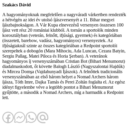
Szakács Dávid
A hagyományoknak megfelelően a nagyváradi várkertben rendezték
a hétvégén az idei év utolsó íjászversenyét a 11. Bihar megyei
íjászbajnokságon. A Vár Kupa elnevezésű versenyen összesen 100
íjász vett rész 20 romániai klubból. A tornán a sportolók minden
korosztályban (veterán, felnőtt, ifjúsági, gyermek) és kategóriában
(összetett, barebow, vadász, hagyományos) versenyeztek. Az
ifjúságiaknál szinte az összes kategóriában a Redpoint sportolói
szerepeltek a dobogón (Mara Mihociu, Ada Luncan, Cezara Batyin,
Sergiu Pallag, Matei Piloca és Horia Şerban). A veteránok
hagyományos íj versenyszámában Cristian Bot (Bihari Menumorut)
diadalmaskodott, őt követte Balogh László (Nagyszalontai Hajdúk)
és Mircea Domşa (Vajdahunyadi Íjászok). A felnőttek tradicionális
versenyszámában az első három helyet a Nomad Archers három
íjásza, Tóth Imre, Dajka Tamás és Perei Zoltán foglalta el. Az egész
idényt figyelembe véve a legtöbb pontot a Bihari Menumorut
gyűjtötte, a második a Nomad Archers, míg a harmadik a Redpoint
lett.