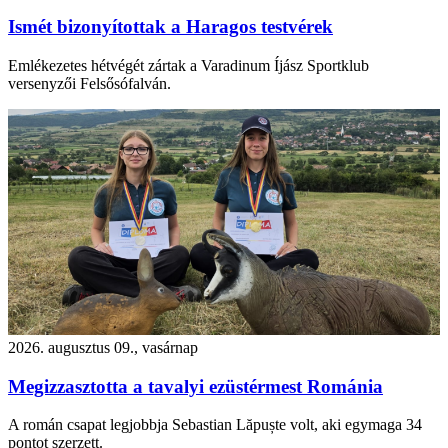
Ismét bizonyítottak a Haragos testvérek
Emlékezetes hétvégét zártak a Varadinum Íjász Sportklub
versenyzői Felsősófalván.
2026. augusztus 09., vasárnap
Megizzasztotta a tavalyi ezüstérmest Románia
A román csapat legjobbja Sebastian Lăpuște volt, aki egymaga 34
pontot szerzett.