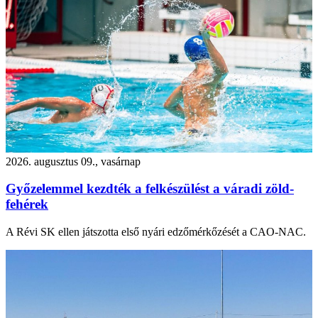
2026. augusztus 09., vasárnap
Győzelemmel kezdték a felkészülést a váradi zöld-
fehérek
A Révi SK ellen játszotta első nyári edzőmérkőzését a CAO-NAC.