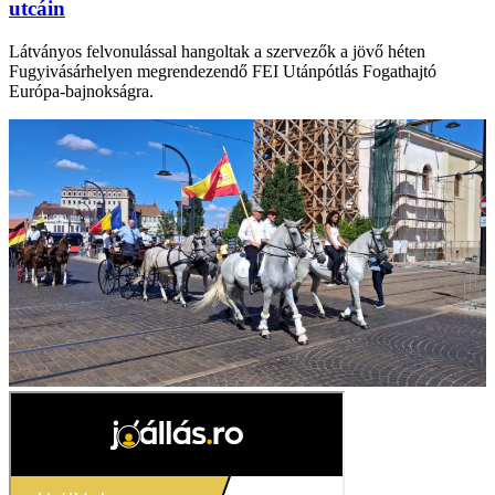
utcáin
Látványos felvonulással hangoltak a szervezők a jövő héten
Fugyivásárhelyen megrendezendő FEI Utánpótlás Fogathajtó
Európa-bajnokságra.