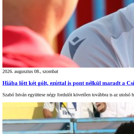
2026. augusztus 08., szombat
Hiába lőtt két gólt, ezúttal is pont nélkül maradt a Cs
Szabó István együttese négy fordulót követően továbbra is az utolsó h