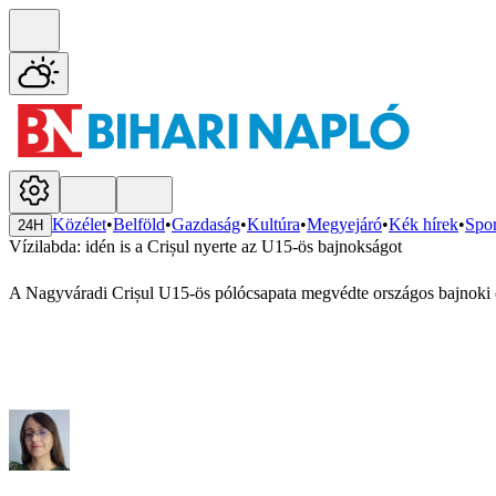
Közélet
•
Belföld
•
Gazdaság
•
Kultúra
•
Megyejáró
•
Kék hírek
•
Spor
24H
Vízilabda: idén is a Crișul nyerte az U15-ös bajnokságot
A Nagyváradi Crișul U15-ös pólócsapata megvédte országos bajnoki c