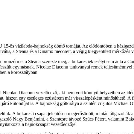
 15-ös vízilabda-bajnokság döntő tornáját. Az elődöntőben a házigazd
rivális, a Steaua és a Dinamo meccselt, a végig kiegyenlített mérkőzés 
a bronzérmet a Steaua szerezte meg, a bukarestiek esélyt sem adta a Co
 feszült egymásnak. Nicolae Diaconu tanítványai remek teljesítménnyel 
bben a korosztályban.
el Nicolae Diaconu vezetőedző, aki nem volt könnyű helyzetben az idén
t, hiszen egy esetleges ezüstérem már visszalépésként minősíthető. A fi
 járó különdíjat is. A bajnokság gólkirálya a szintén crișulos Michael O
elünk. A bukaresti csapat jelentősen megerősödött, miután átigazolták 
igazoló Nagy Benjámint, a Szentesre távozó Szűcs Pétert, valamint Ba
 nyilatkozta a bajnokcsapat vezetőedzője.