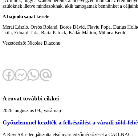
„Örülünk, hogy a szakembereink által elvégzett munkát az eredmények
szülőknek illetve mindazoknak, akik támogatnak bennünket a céljaink
A bajnokcsapat kerete
Mérai László, Orsós Roland, Boros Dávid, Flaviu Popa, Darius Holh
Trifa, Eduard Tirla, Barta Patrick, Kádár Márton, Mihnea Berde.
Vezetőedző: Nicolae Diaconu.
A rovat további cikkei
2026. augusztus 09., vasárnap
Győzelemmel kezdték a felkészülést a váradi zöld-feh
A Révi SK ellen játszotta első nyári edzőmérkőzését a CAO-NAC.