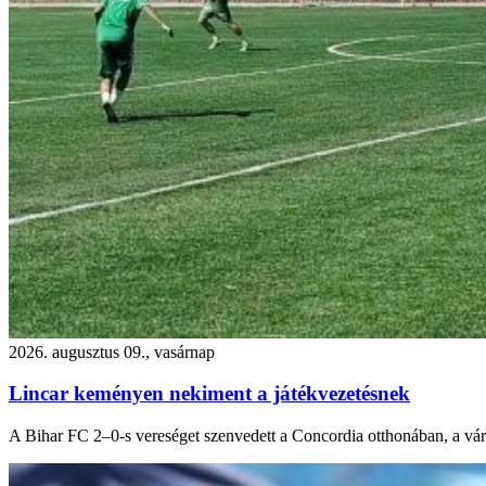
2026. augusztus 09., vasárnap
Lincar keményen nekiment a játékvezetésnek
A Bihar FC 2–0-s vereséget szenvedett a Concordia otthonában, a vára