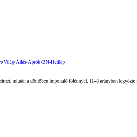
t
•
Világ
•
Állás
•
Aprók
•
BN-Hetilap
ímét, miután a döntőben imponáló fölénnyel, 11–8 arányban legyőzte 