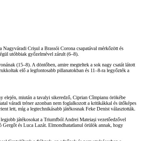
a Nagyváradi Crișul a Brassói Corona csapatával mérkőzött és
végül utóbbiak győzelmével zárult (6–8).
ronának (15–8). A döntőben, amire megteltek a sok nagy csatát látott
rukkoltak elő a legfontosabb pillanatokban és 11–8-ra legyőzték a
y elején, miután a tavalyi sikeredző, Ciprian Cîmpianu örökébe
atal váradi tréner azonban nem foglalkozott a kritikákkal és ütőképes
rient lett, míg a legtechnikásabb játékosnak Feke Denist választották.
a legjobb játékosokat a Triumfból Andrei Mateiași vezetőedzővel
kó Gergőt és Luca Lazát. Elmondhatatlanul örülök annak, hogy