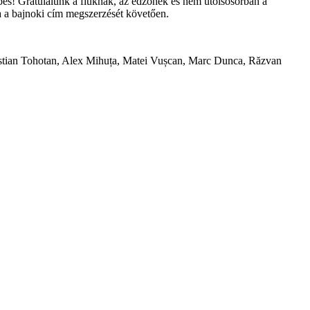
pes! Gratulálunk a fiúknak, az edzőnek és nem utolsósorban a
a a bajnoki cím megszerzését követően.
istian Tohotan, Alex Mihuța, Matei Vușcan, Marc Dunca, Răzvan