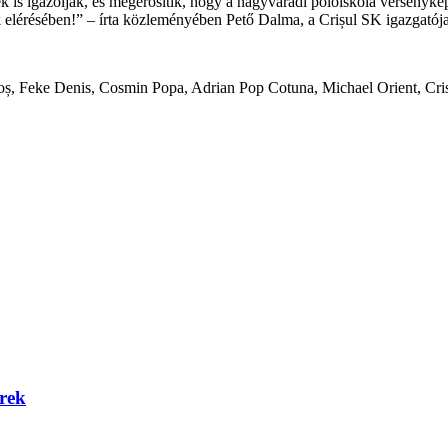
 is igazolják, és megerősítik, hogy a nagyváradi pólóiskola versenyké
 elérésében!” – írta közleményében Pető Dalma, a Crișul SK igazgatój
oș, Feke Denis, Cosmin Popa, Adrian Pop Cotuna, Michael Orient, Cr
érek