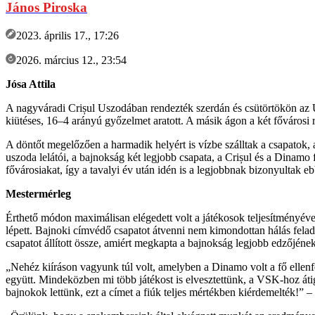
János Piroska
2023. április 17., 17:26
2026. március 12., 23:54
Jósa Attila
A nagyváradi Crișul Uszodában rendezték szerdán és csütörtökön az U
kiütéses, 16–4 arányú győzelmet aratott. A másik ágon a két fővárosi 
A döntőt megelőzően a harmadik helyért is vízbe szálltak a csapatok, 
uszoda lelátói, a bajnokság két legjobb csapata, a Crișul és a Dinamo
fővárosiakat, így a tavalyi év után idén is a legjobbnak bizonyultak e
Mestermérleg
Érthető módon maximálisan elégedett volt a játékosok teljesítményév
lépett. Bajnoki címvédő csapatot átvenni nem kimondottan hálás felada
csapatot állított össze, amiért megkapta a bajnokság legjobb edzőjének
„Nehéz kiíráson vagyunk túl volt, amelyben a Dinamo volt a fő ellenf
együtt. Mindeközben mi több játékost is elvesztettünk, a VSK-hoz át
bajnokok lettünk, ezt a címet a fiúk teljes mértékben kiérdemelték!” –