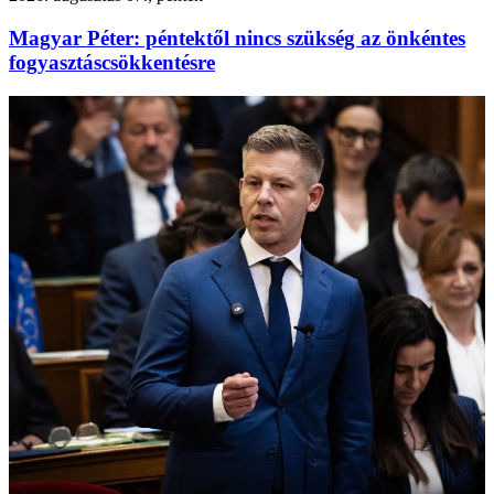
Magyar Péter: péntektől nincs szükség az önkéntes
fogyasztáscsökkentésre