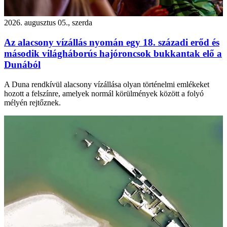
2026. augusztus 05., szerda
Az alacsony vízállás nyomán egy 18. századi erőd és
második világháborús hajóroncsok bukkantak elő a
Dunából
A Duna rendkívül alacsony vízállása olyan történelmi emlékeket
hozott a felszínre, amelyek normál körülmények között a folyó
mélyén rejtőznek.