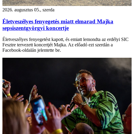
2026. augusztus 05., szerda
Életveszélyes fenyegetés miatt elmarad Majka
sepsiszentgyörgyi koncertje
Életveszélyes fenyegetést kapott, és emiatt lemondta az erdélyi SIC
Fesztre tervezett koncertjét Majka. Az előadó ezt szerdán a
Facebook-oldalán jelentette be.