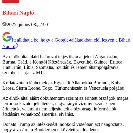
Bihari Napló
2025. június 08., 23:01
Itt állíthatja be, hogy a Google-találatokban elöl legyen a Bihari
Napló!
Az elnök által aláírt határozat teljes tilalmat jelent Afganisztán,
Burma, Csád, a Kongói Köztársaság, Egyenlítői Guinea, Eritrea,
Haiti, Irán, Líbia, Szomália, Szudán és Jemen állampolgáraival
szemben – írja az MTI.
Korlátozottan léphetnek az Egyesült Államokba Burundi, Kuba,
Laosz, Sierra Leone, Togo, Türkmenisztán és Venezuela polgárai.
Az elnök által aláírt dokumentum szerint az érintett országok magas
terrorkockázatot jelentenek, nagyarányú vízumvisszaélésben
érintettek, valamint nem teljesítették a biztonsági információk
átadására vonatkozó amerikai elvárást.
Donald Trump az intézkedést indokoló videóban azt hangoztatta,
hogy a vasárnap Boulderben elkövetett zsidóellenes