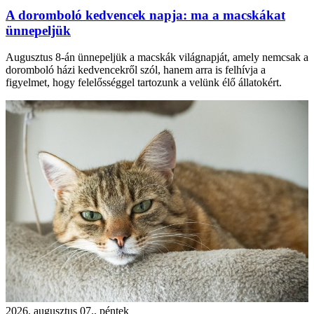
A doromboló kedvencek napja: ma a macskákat
ünnepeljük
Augusztus 8-án ünnepeljük a macskák világnapját, amely nemcsak a
doromboló házi kedvencekről szól, hanem arra is felhívja a
figyelmet, hogy felelősséggel tartozunk a velünk élő állatokért.
2026. augusztus 07., péntek