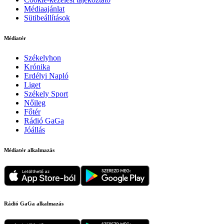
Médiaajánlat
Sütibeállítások
Médiatér
Székelyhon
Krónika
Erdélyi Napló
Liget
Székely Sport
Nőileg
Főtér
Rádió GaGa
Jóállás
Médiatér alkalmazás
Rádió GaGa alkalmazás