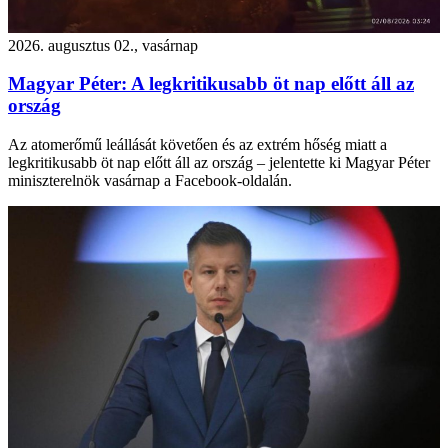
2026. augusztus 02., vasárnap
Magyar Péter: A legkritikusabb öt nap előtt áll az
ország
Az atomerőmű leállását követően és az extrém hőség miatt a
legkritikusabb öt nap előtt áll az ország – jelentette ki Magyar Péter
miniszterelnök vasárnap a Facebook-oldalán.