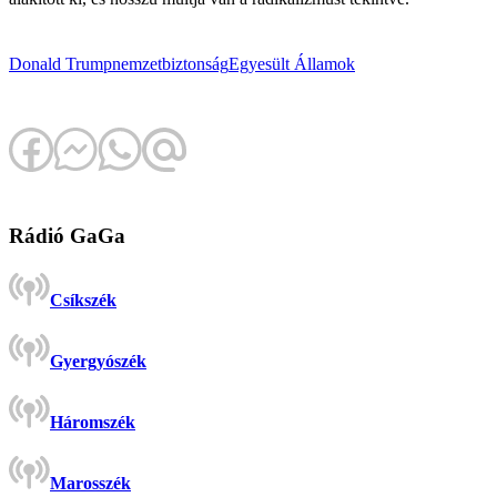
Donald Trump
nemzetbiztonság
Egyesült Államok
Rádió GaGa
Csíkszék
Gyergyószék
Háromszék
Marosszék