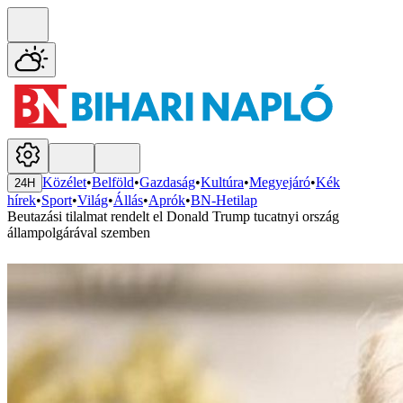
Közélet
•
Belföld
•
Gazdaság
•
Kultúra
•
Megyejáró
•
Kék
24H
hírek
•
Sport
•
Világ
•
Állás
•
Aprók
•
BN-Hetilap
Beutazási tilalmat rendelt el Donald Trump tucatnyi ország
állampolgárával szemben