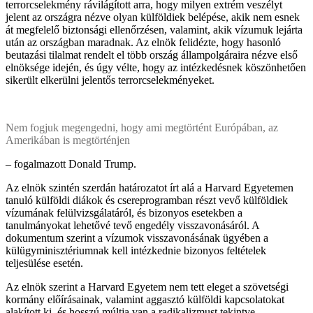
terrorcselekmény rávilágított arra, hogy milyen extrém veszélyt
jelent az országra nézve olyan külföldiek belépése, akik nem esnek
át megfelelő biztonsági ellenőrzésen, valamint, akik vízumuk lejárta
után az országban maradnak. Az elnök felidézte, hogy hasonló
beutazási tilalmat rendelt el több ország állampolgáraira nézve első
elnöksége idején, és úgy vélte, hogy az intézkedésnek köszönhetően
sikerült elkerülni jelentős terrorcselekményeket.
Nem fogjuk megengedni, hogy ami megtörtént Európában, az
Amerikában is megtörténjen
– fogalmazott Donald Trump.
Az elnök szintén szerdán határozatot írt alá a Harvard Egyetemen
tanuló külföldi diákok és csereprogramban részt vevő külföldiek
vízumának felülvizsgálatáról, és bizonyos esetekben a
tanulmányokat lehetővé tevő engedély visszavonásáról. A
dokumentum szerint a vízumok visszavonásának ügyében a
külügyminisztériumnak kell intézkednie bizonyos feltételek
teljesülése esetén.
Az elnök szerint a Harvard Egyetem nem tett eleget a szövetségi
kormány előírásainak, valamint aggasztó külföldi kapcsolatokat
alakított ki, és hosszú múltja van a radikalizmust tekintve.