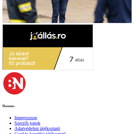
Hasznos
Impresszum
Szerzői jogok
Adatvédelmi tájékoztató
Cookie-kezelési tájékoztató