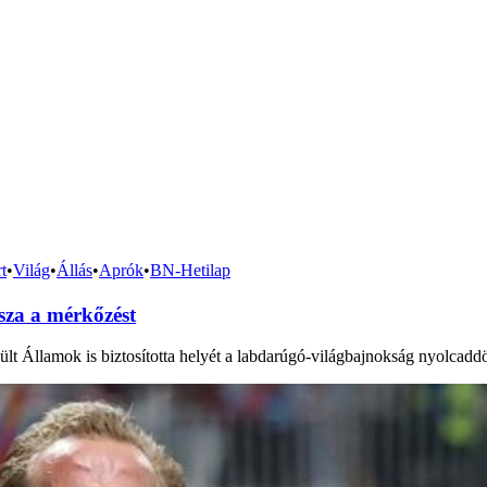
t
•
Világ
•
Állás
•
Aprók
•
BN-Hetilap
sza a mérkőzést
t Államok is biztosította helyét a labdarúgó-világbajnokság nyolcadd