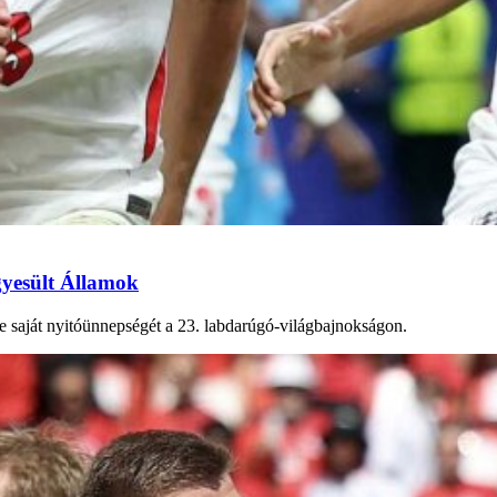
Egyesült Államok
 saját nyitóünnepségét a 23. labdarúgó-világbajnokságon.