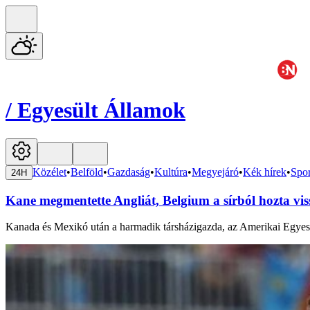
/
Egyesült Államok
Közélet
•
Belföld
•
Gazdaság
•
Kultúra
•
Megyejáró
•
Kék hírek
•
Spor
24H
Kane megmentette Angliát, Belgium a sírból hozta vis
Kanada és Mexikó után a harmadik társházigazda, az Amerikai Egyesül