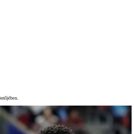
öntőjében.