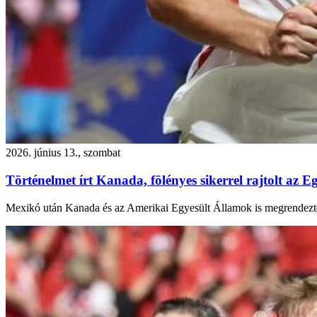
2026. június 13., szombat
Történelmet írt Kanada, fölényes sikerrel rajtolt az 
Mexikó után Kanada és az Amerikai Egyesült Államok is megrendezte