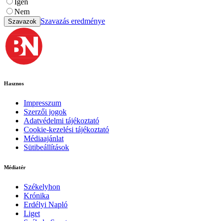
Igen
Nem
Szavazás eredménye
Szavazok
Hasznos
Impresszum
Szerzői jogok
Adatvédelmi tájékoztató
Cookie-kezelési tájékoztató
Médiaajánlat
Sütibeállítások
Médiatér
Székelyhon
Krónika
Erdélyi Napló
Liget