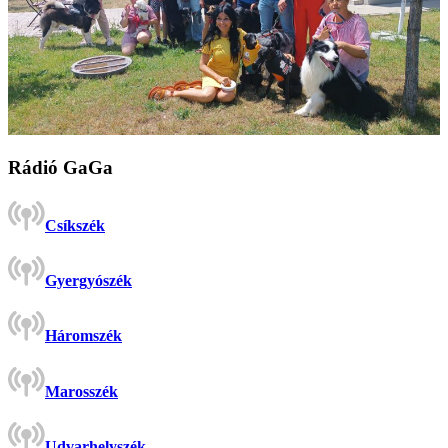
Rádió GaGa
Csíkszék
Gyergyószék
Háromszék
Marosszék
Udvarhelyszék