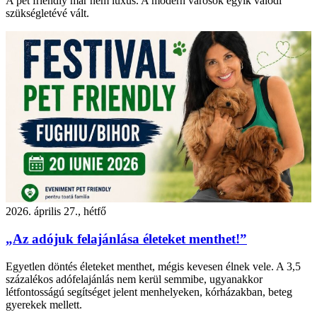
A pet friendly már nem luxus. A modern városok egyik valódi
szükségletévé vált.
2026. április 27., hétfő
„Az adójuk felajánlása életeket menthet!”
Egyetlen döntés életeket menthet, mégis kevesen élnek vele. A 3,5
százalékos adófelajánlás nem kerül semmibe, ugyanakkor
létfontosságú segítséget jelent menhelyeken, kórházakban, beteg
gyerekek mellett.