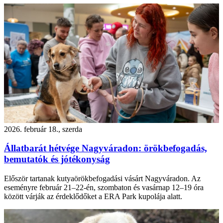
2026. február 18., szerda
Állatbarát hétvége Nagyváradon: örökbefogadás,
bemutatók és jótékonyság
Először tartanak kutyaörökbefogadási vásárt Nagyváradon. Az
eseményre február 21–22-én, szombaton és vasárnap 12–19 óra
között várják az érdeklődőket a ERA Park kupolája alatt.