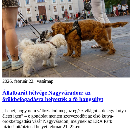
2026. február 22., vasárnap
Állatbarát hétvége Nagyváradon: az
örökbefogadásra helyezték a fő hangsúlyt
„Lehet, hogy nem változtatod meg az egész világot – de egy kutya
életét igen” – e gondolat mentén szerveződött az első kutya-
örökbefogadási vásár Nagyváradon, melynek az ERA Park
biztosított/biztosít helyet február 21–22-én.