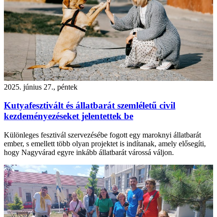
2025. június 27., péntek
Kutyafesztivált és állatbarát szemléletű civil
kezdeményezéseket jelentettek be
Különleges fesztivál szervezésébe fogott egy maroknyi állatbarát
ember, s emellett több olyan projektet is indítanak, amely elősegíti,
hogy Nagyvárad egyre inkább állatbarát várossá váljon.