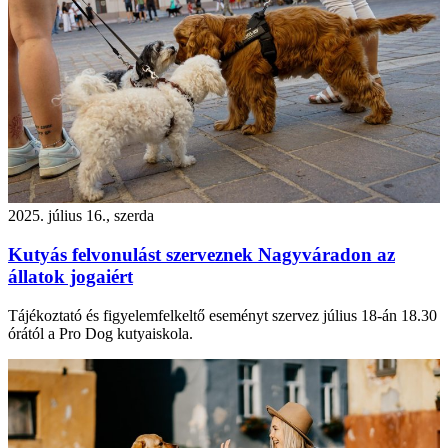
2025. július 16., szerda
Kutyás felvonulást szerveznek Nagyváradon az
állatok jogaiért
Tájékoztató és figyelemfelkeltő eseményt szervez július 18-án 18.30
órától a Pro Dog kutyaiskola.