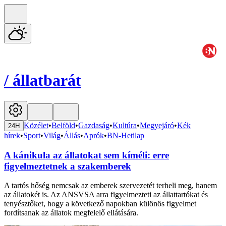
/
állatbarát
Közélet
•
Belföld
•
Gazdaság
•
Kultúra
•
Megyejáró
•
Kék
24H
hírek
•
Sport
•
Világ
•
Állás
•
Aprók
•
BN-Hetilap
A kánikula az állatokat sem kíméli: erre
figyelmeztetnek a szakemberek
A tartós hőség nemcsak az emberek szervezetét terheli meg, hanem
az állatokét is. Az ANSVSA arra figyelmezteti az állattartókat és
tenyésztőket, hogy a következő napokban különös figyelmet
fordítsanak az állatok megfelelő ellátására.