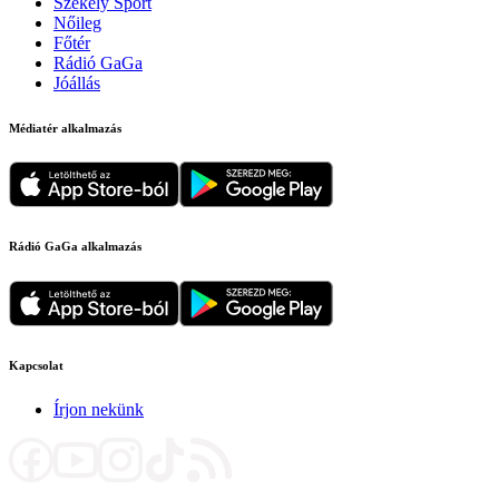
Székely Sport
Nőileg
Főtér
Rádió GaGa
Jóállás
Médiatér alkalmazás
Rádió GaGa alkalmazás
Kapcsolat
Írjon nekünk