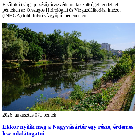
Elsőfokú (sárga jelzésű) árvízvédelmi készültséget rendelt el
pénteken az Országos Hidrológiai és Vízgazdálkodási Intézet
(INHGA) több folyó vízgyűjtő medencéjére.
2026. augusztus 07., péntek
Ekkor nyílik meg a Nagyvásártér egy része, érdemes
lesz odalátogatni