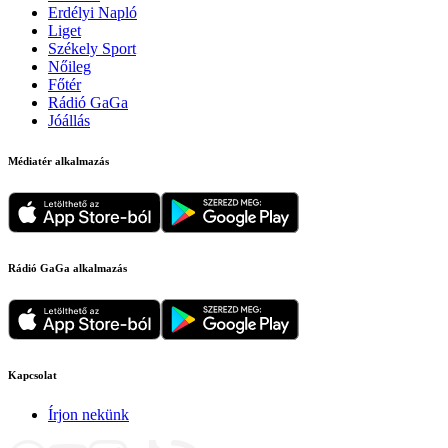
Erdélyi Napló
Liget
Székely Sport
Nőileg
Főtér
Rádió GaGa
Jóállás
Médiatér alkalmazás
Rádió GaGa alkalmazás
Kapcsolat
Írjon nekünk