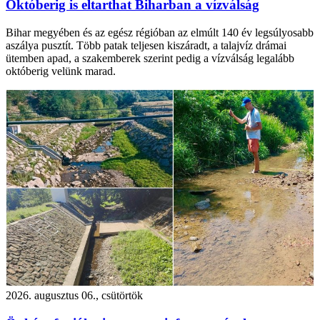
Októberig is eltarthat Biharban a vízválság
Bihar megyében és az egész régióban az elmúlt 140 év legsúlyosabb
aszálya pusztít. Több patak teljesen kiszáradt, a talajvíz drámai
ütemben apad, a szakemberek szerint pedig a vízválság legalább
októberig velünk marad.
2026. augusztus 06., csütörtök