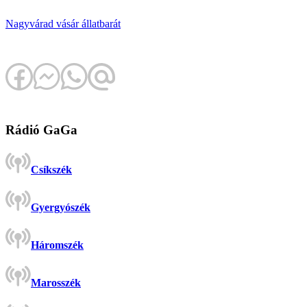
Nagyvárad
vásár
állatbarát
Rádió GaGa
Csíkszék
Gyergyószék
Háromszék
Marosszék