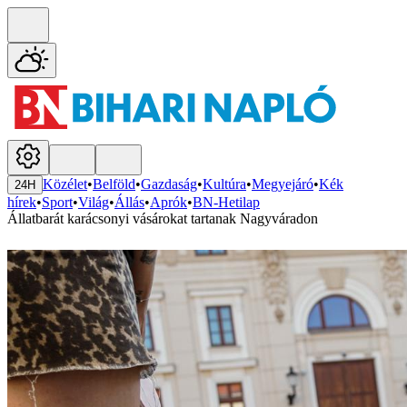
Közélet
•
Belföld
•
Gazdaság
•
Kultúra
•
Megyejáró
•
Kék
24H
hírek
•
Sport
•
Világ
•
Állás
•
Aprók
•
BN-Hetilap
Állatbarát karácsonyi vásárokat tartanak Nagyváradon