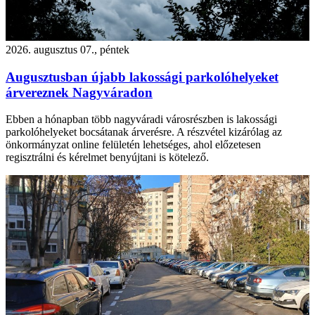
2026. augusztus 07., péntek
Augusztusban újabb lakossági parkolóhelyeket
árvereznek Nagyváradon
Ebben a hónapban több nagyváradi városrészben is lakossági
parkolóhelyeket bocsátanak árverésre. A részvétel kizárólag az
önkormányzat online felületén lehetséges, ahol előzetesen
regisztrálni és kérelmet benyújtani is kötelező.