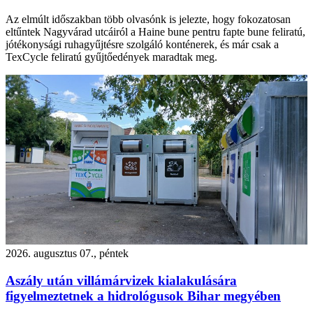
Az elmúlt időszakban több olvasónk is jelezte, hogy fokozatosan
eltűntek Nagyvárad utcáiról a Haine bune pentru fapte bune feliratú,
jótékonysági ruhagyűjtésre szolgáló konténerek, és már csak a
TexCycle feliratú gyűjtőedények maradtak meg.
2026. augusztus 07., péntek
Aszály után villámárvizek kialakulására
figyelmeztetnek a hidrológusok Bihar megyében