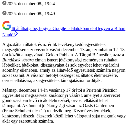
2025. december 08., 19:24
2025. december 08., 19:49
Itt állíthatja be, hogy a Google-találatokban elöl legyen a Bihari
Napló!
A gazdátlan állatok és az értük tevékenykedő egyesületek
megsegítésére szerveznek vásárt december 13-án, szombaton 12–18
óra között a nagyváradi Gekko Pubban. A Târgul Blănoșilor, azaz a
Bundások vására
címen ismert jótékonysági eseményen ruhákat,
lábbeliket, játékokat, dísztárgyakat és sok egyebet lehet vásárolni
adomány ellenében, amely az állatvédő egyesületek számára nagyon
sokat számít. A vásáron befolyt összeget az állatok élelmezésére,
orvosi ellátására, az egyesületek támogatására fordítják.
Másnap, december 14-én vasárnap 17 órától a Prietenii Pisicilor
Egyesület is megszervezi karácsonyi vásárát, amellyel a szervezet
gondozásában levő cicák élelmezését, orvosi ellátását lehet
támogatni. Az ünnepi jótékonysági vásárt az Oasis Gardenben
(Franz Schubert utca 1.) rendezik meg. Kézműves termékek,
karácsonyi díszek, ékszerek közül lehet válogatni saját magunk vagy
akár egy szerettünk számára.