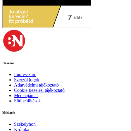
Hasznos
Impresszum
Szerzői jogok
Adatvédelmi tájékoztató
Cookie-kezelési tájékoztató
Médiaajánlat
Sütibeállítások
Médiatér
Székelyhon
Krónika