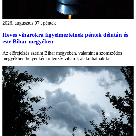
2026. augusztus 07., péntek
Heves viharokra figyelmeztetnek péntek délután és
este Bihar megyében
Az előrejelzés szerint Bihar megyében, valamint a szomszédos
megyékben helyenként intenzív viharok alakulhatnak ki.