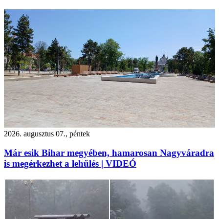
2026. augusztus 07., péntek
Már esik Bihar megyében, hamarosan Nagyváradra
is megérkezhet a lehűlés | VIDEÓ