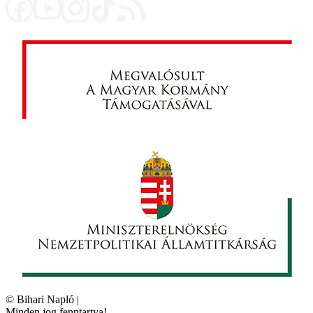
©
Bihari Napló
|
Minden jog fenntartva!