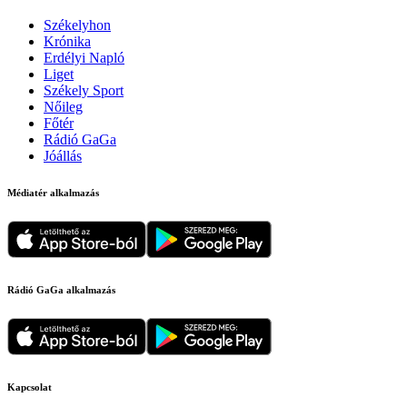
Székelyhon
Krónika
Erdélyi Napló
Liget
Székely Sport
Nőileg
Főtér
Rádió GaGa
Jóállás
Médiatér alkalmazás
Rádió GaGa alkalmazás
Kapcsolat