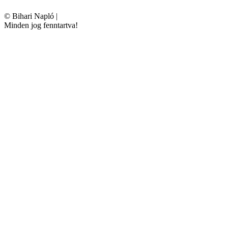
©
Bihari Napló
|
Minden jog fenntartva!