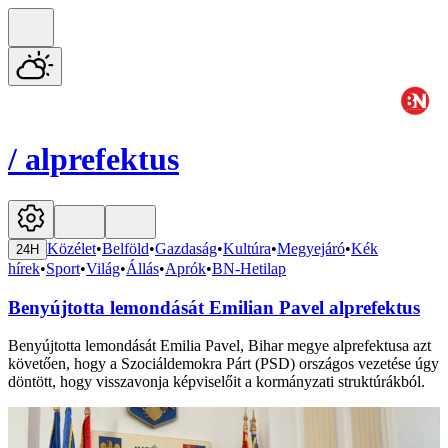
/
alprefektus
Közélet
•
Belföld
•
Gazdaság
•
Kultúra
•
Megyejáró
•
Kék
24H
hírek
•
Sport
•
Világ
•
Állás
•
Aprók
•
BN-Hetilap
Benyújtotta lemondását Emilian Pavel alprefektus
Benyújtotta lemondását Emilia Pavel, Bihar megye alprefektusa azt
követően, hogy a Szociáldemokra Párt (PSD) országos vezetése úgy
döntött, hogy visszavonja képviselőit a kormányzati struktúrákból.