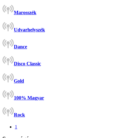
Marosszék
Udvarhelyszék
Dance
Disco Classic
Gold
100% Magyar
Rock
1