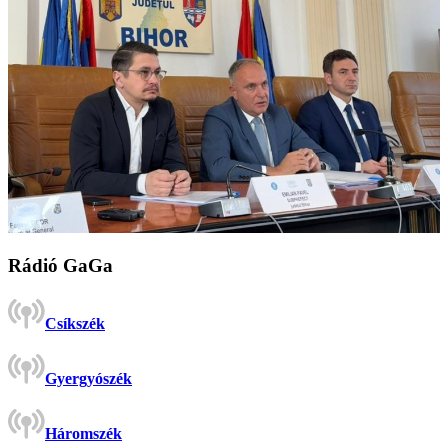
Rádió GaGa
Csíkszék
Gyergyószék
Háromszék