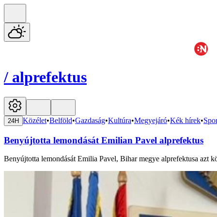
/
alprefektus
Közélet
•
Belföld
•
Gazdaság
•
Kultúra
•
Megyejáró
•
Kék hírek
•
Spor
24H
Benyújtotta lemondását Emilian Pavel alprefektus
Benyújtotta lemondását Emilia Pavel, Bihar megye alprefektusa azt k