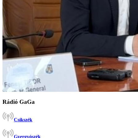
Rádió GaGa
Csíkszék
Gyergyószék