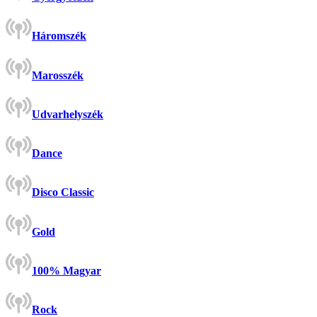
Háromszék
Marosszék
Udvarhelyszék
Dance
Disco Classic
Gold
100% Magyar
Rock