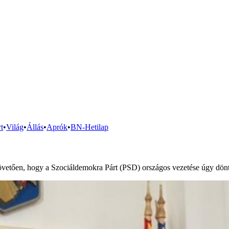
t
•
Világ
•
Állás
•
Aprók
•
BN-Hetilap
övetően, hogy a Szociáldemokra Párt (PSD) országos vezetése úgy döntö