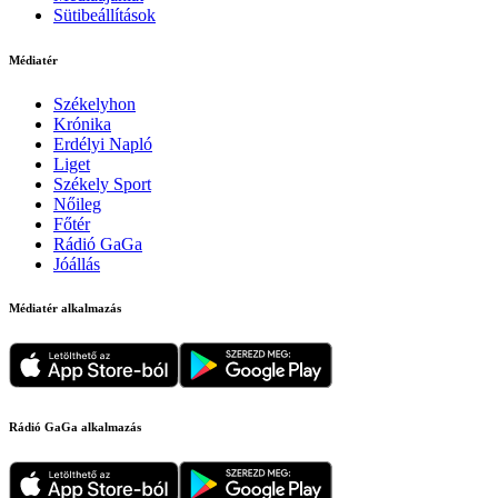
Sütibeállítások
Médiatér
Székelyhon
Krónika
Erdélyi Napló
Liget
Székely Sport
Nőileg
Főtér
Rádió GaGa
Jóállás
Médiatér alkalmazás
Rádió GaGa alkalmazás