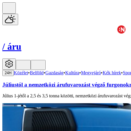
/
áru
Közélet
•
Belföld
•
Gazdaság
•
Kultúra
•
Megyejáró
•
Kék hírek
•
Spor
24H
Júliustól a nemzetközi árufuvarozást végző furgonokra
Július 1-jétől a 2,5 és 3,5 tonna közötti, nemzetközi árufuvarozást vé