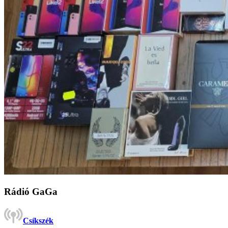
Rádió GaGa
Csíkszék