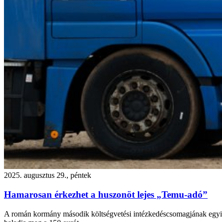
2025. augusztus 29., péntek
Hamarosan érkezhet a huszonöt lejes „Temu-adó”
A román kormány második költségvetési intézkedéscsomagjának egyik n