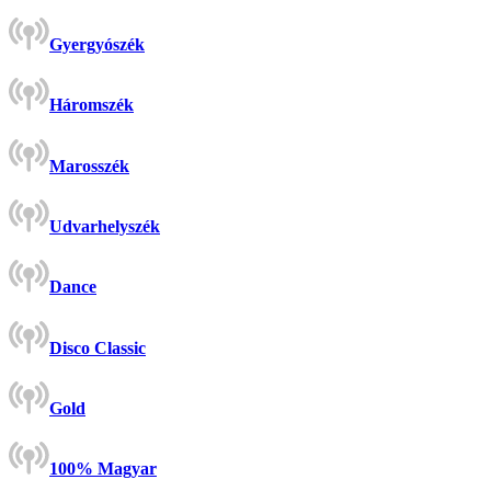
Gyergyószék
Háromszék
Marosszék
Udvarhelyszék
Dance
Disco Classic
Gold
100% Magyar