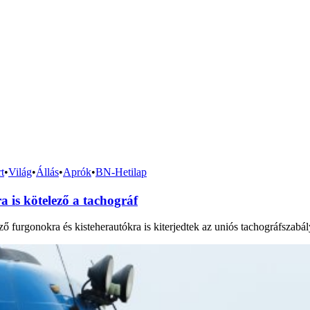
t
•
Világ
•
Állás
•
Aprók
•
BN-Hetilap
 is kötelező a tachográf
gző furgonokra és kisteherautókra is kiterjedtek az uniós tachográfszabá