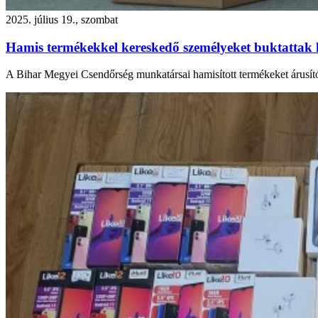
2025. július 19., szombat
Hamis termékekkel kereskedő személyeket buktattak 
A Bihar Megyei Csendőrség munkatársai hamisított termékeket árusító