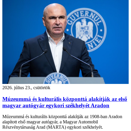
2026. július 23., csütörtök
Múzeummá és kulturális központtá alakítják az első
magyar autógyár egykori székhelyét Aradon
Múzeummá és kulturális központtá alakítják az 1908-ban Aradon
alapított első magyar autógyár, a Magyar Automobil
Részvénytársaság Arad (MARTA) egykori székhelyét.