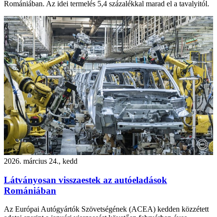
Romániában. Az idei termelés 5,4 százalékkal marad el a tavalyitól.
2026. március 24., kedd
Látványosan visszaestek az autóeladások
Romániában
Az Európai Autógyártók Szövetségének (ACEA) kedden közzétett