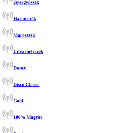
Gyergyószék
Háromszék
Marosszék
Udvarhelyszék
Dance
Disco Classic
Gold
100% Magyar