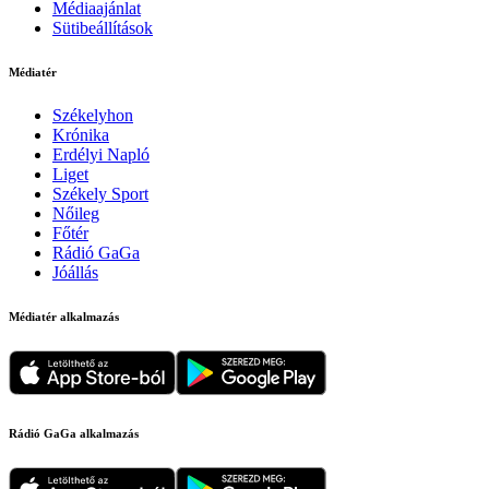
Médiaajánlat
Sütibeállítások
Médiatér
Székelyhon
Krónika
Erdélyi Napló
Liget
Székely Sport
Nőileg
Főtér
Rádió GaGa
Jóállás
Médiatér alkalmazás
Rádió GaGa alkalmazás