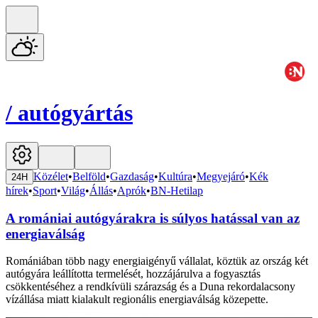
/
autógyártás
Közélet
•
Belföld
•
Gazdaság
•
Kultúra
•
Megyejáró
•
Kék
24H
hírek
•
Sport
•
Világ
•
Állás
•
Aprók
•
BN-Hetilap
A romániai autógyárakra is súlyos hatással van az
energiaválság
Romániában több nagy energiaigényű vállalat, köztük az ország két
autógyára leállította termelését, hozzájárulva a fogyasztás
csökkentéséhez a rendkívüli szárazság és a Duna rekordalacsony
vízállása miatt kialakult regionális energiaválság közepette.