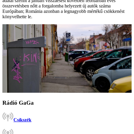
adatai szerint a januári visszaesést követően februárban éves
összevetésben nőtt a forgalomba helyezett új autók száma
Európában; Románia azonban a legnagyobb mértékű csökkenést
könyvelhette le.
Rádió GaGa
Csíkszék