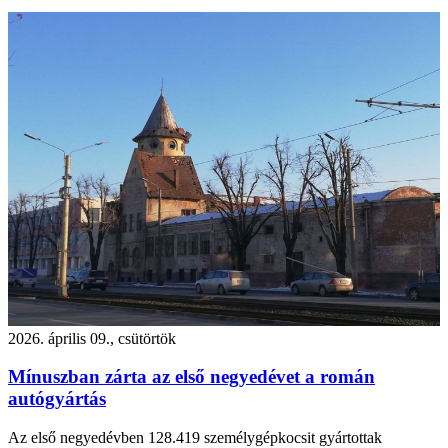
2026. április 09., csütörtök
Mínuszban zárta az első negyedévet a román
autógyártás
Az első negyedévben 128.419 személygépkocsit gyártottak