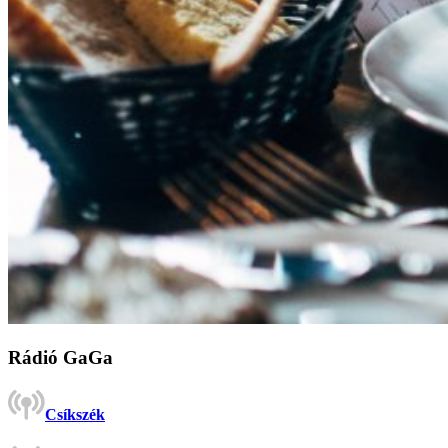
Rádió GaGa
Csíkszék