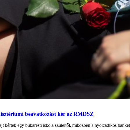
minisztériumi beavatkozást kér az RMDSZ
jt kértek egy bukaresti iskola szüleitől, miközben a nyolcadikos banke