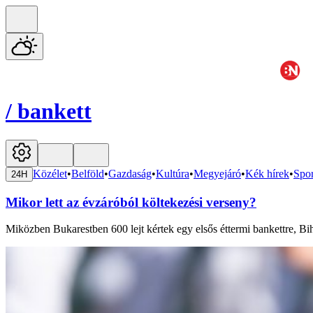
/
bankett
Közélet
•
Belföld
•
Gazdaság
•
Kultúra
•
Megyejáró
•
Kék hírek
•
Spor
24H
Mikor lett az évzáróból költekezési verseny?
Miközben Bukarestben 600 lejt kértek egy elsős éttermi bankettre, Bi