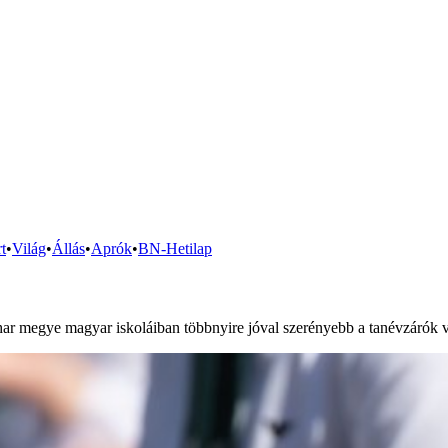
t
•
Világ
•
Állás
•
Aprók
•
BN-Hetilap
har megye magyar iskoláiban többnyire jóval szerényebb a tanévzárók v