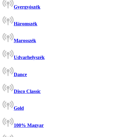
Gyergyószék
Háromszék
Marosszék
Udvarhelyszék
Dance
Disco Classic
Gold
100% Magyar