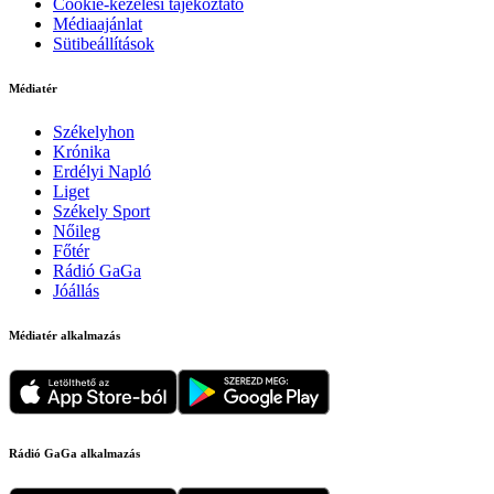
Cookie-kezelési tájékoztató
Médiaajánlat
Sütibeállítások
Médiatér
Székelyhon
Krónika
Erdélyi Napló
Liget
Székely Sport
Nőileg
Főtér
Rádió GaGa
Jóállás
Médiatér alkalmazás
Rádió GaGa alkalmazás