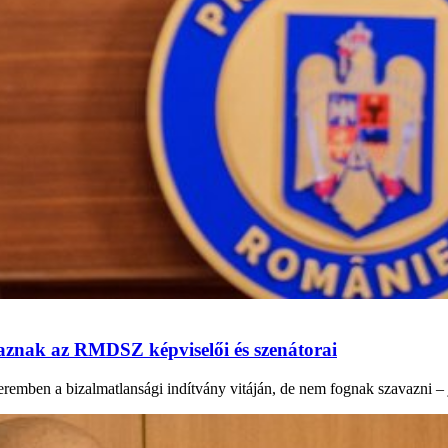
vaznak az RMDSZ képviselői és szenátorai
eremben a bizalmatlansági indítvány vitáján, de nem fognak szavazni –