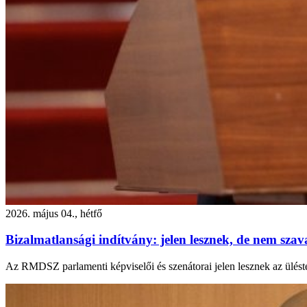
2026. május 04., hétfő
Bizalmatlansági indítvány: jelen lesznek, de nem sza
Az RMDSZ parlamenti képviselői és szenátorai jelen lesznek az ülést