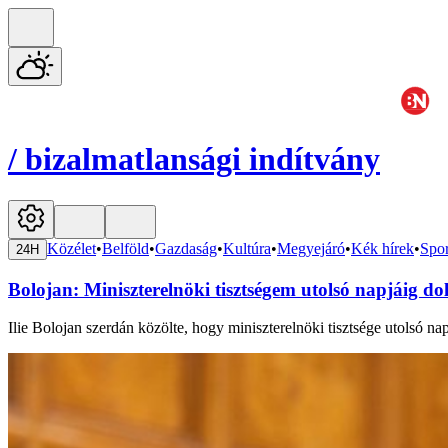
/
bizalmatlansági indítvány
Közélet
•
Belföld
•
Gazdaság
•
Kultúra
•
Megyejáró
•
Kék hírek
•
Spor
24H
Bolojan: Miniszterelnöki tisztségem utolsó napjáig d
Ilie Bolojan szerdán közölte, hogy miniszterelnöki tisztsége utolsó nap