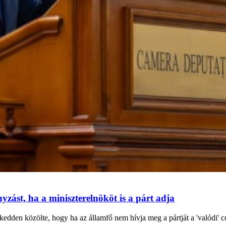
ást, ha a miniszterelnököt is a párt adja
n közölte, hogy ha az államfő nem hívja meg a pártját a 'valódi' cot