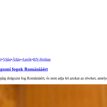
t
•
Világ
•
Állás
•
Aprók
•
BN-Hetilap
olgozni fogok Romániáért
jáig dolgozni fog Romániáért, és nem adja fel azokat az elveket, amelyek