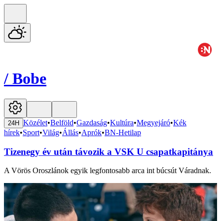
/
Bobe
Közélet
•
Belföld
•
Gazdaság
•
Kultúra
•
Megyejáró
•
Kék
24H
hírek
•
Sport
•
Világ
•
Állás
•
Aprók
•
BN-Hetilap
Tizenegy év után távozik a VSK U csapatkapitánya
A Vörös Oroszlánok egyik legfontosabb arca int búcsút Váradnak.