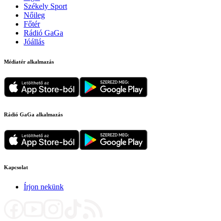
Székely Sport
Nőileg
Főtér
Rádió GaGa
Jóállás
Médiatér alkalmazás
Rádió GaGa alkalmazás
Kapcsolat
Írjon nekünk