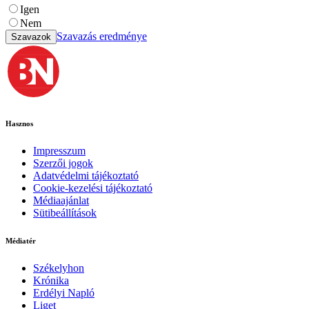
Igen
Nem
Szavazás eredménye
Szavazok
Hasznos
Impresszum
Szerzői jogok
Adatvédelmi tájékoztató
Cookie-kezelési tájékoztató
Médiaajánlat
Sütibeállítások
Médiatér
Székelyhon
Krónika
Erdélyi Napló
Liget