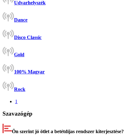
Udvarhelyszék
Dance
Disco Classic
Gold
100% Magyar
Rock
1
Szavazógép
Ön szerint jó ötlet a betétdíjas rendszer kiterjesztése?