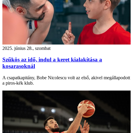
2025. június 28., szombat
Szűkös az idő, indul a keret kialakítása a
kosarasoknál
A csapatkapitány, Bobe Nicolescu volt az első, akivel megállapodott
a piros-kék klub.