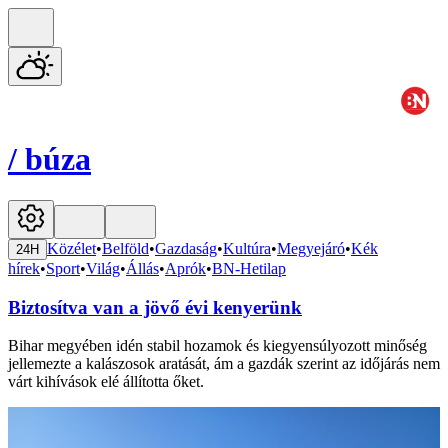
/
búza
Közélet
•
Belföld
•
Gazdaság
•
Kultúra
•
Megyejáró
•
Kék
24H
hírek
•
Sport
•
Világ
•
Állás
•
Aprók
•
BN-Hetilap
Biztosítva van a jövő évi kenyerünk
Bihar megyében idén stabil hozamok és kiegyensúlyozott minőség
jellemezte a kalászosok aratását, ám a gazdák szerint az időjárás nem
várt kihívások elé állította őket.