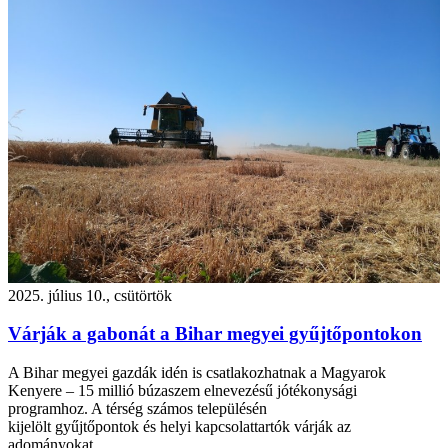
2025. július 10., csütörtök
Várják a gabonát a Bihar megyei gyűjtőpontokon
A Bihar megyei gazdák idén is csatlakozhatnak a Magyarok
Kenyere – 15 millió búzaszem elnevezésű jótékonysági
programhoz. A térség számos településén
kijelölt gyűjtőpontok és helyi kapcsolattartók várják az
adományokat.