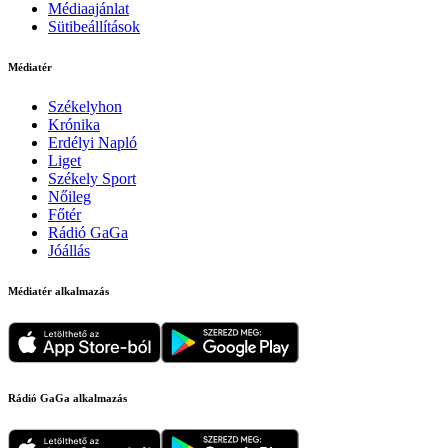
Médiaajánlat
Sütibeállítások
Médiatér
Székelyhon
Krónika
Erdélyi Napló
Liget
Székely Sport
Nőileg
Főtér
Rádió GaGa
Jóállás
Médiatér alkalmazás
Rádió GaGa alkalmazás