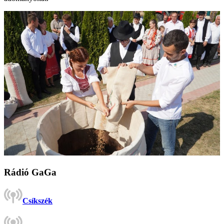
Rádió GaGa
Csíkszék