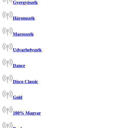
Gyergyószék
Háromszék
Marosszék
Udvarhelyszék
Dance
Disco Classic
Gold
100% Magyar