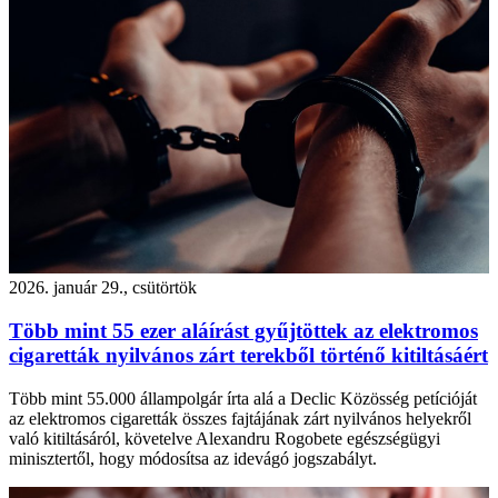
2026. január 29., csütörtök
Több mint 55 ezer aláírást gyűjtöttek az elektromos
cigaretták nyilvános zárt terekből történő kitiltásáért
Több mint 55.000 állampolgár írta alá a Declic Közösség petícióját
az elektromos cigaretták összes fajtájának zárt nyilvános helyekről
való kitiltásáról, követelve Alexandru Rogobete egészségügyi
minisztertől, hogy módosítsa az idevágó jogszabályt.