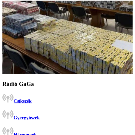
Rádió GaGa
Csíkszék
Gyergyószék
Háromszék