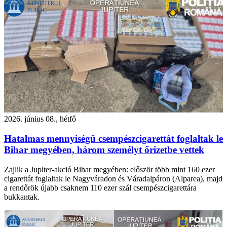
2026. június 08., hétfő
Hatalmas mennyiségű csempészcigarettát foglaltak le
Bihar megyében, három személyt őrizetbe vettek
Zajlik a Jupiter-akció Bihar megyében: először több mint 160 ezer
cigarettát foglaltak le Nagyváradon és Váradalpáron (Alparea), majd
a rendőrök újabb csaknem 110 ezer szál csempészcigarettára
bukkantak.