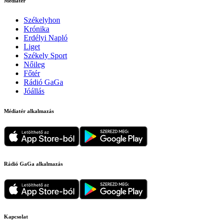
Médiatér
Székelyhon
Krónika
Erdélyi Napló
Liget
Székely Sport
Nőileg
Főtér
Rádió GaGa
Jóállás
Médiatér alkalmazás
Rádió GaGa alkalmazás
Kapcsolat