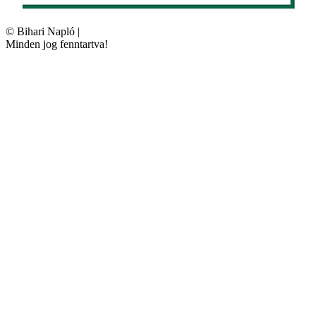
©
Bihari Napló
|
Minden jog fenntartva!