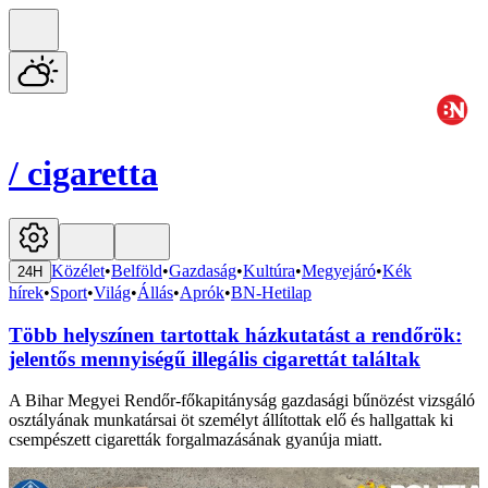
/
cigaretta
Közélet
•
Belföld
•
Gazdaság
•
Kultúra
•
Megyejáró
•
Kék
24H
hírek
•
Sport
•
Világ
•
Állás
•
Aprók
•
BN-Hetilap
Több helyszínen tartottak házkutatást a rendőrök:
jelentős mennyiségű illegális cigarettát találtak
A Bihar Megyei Rendőr-főkapitányság gazdasági bűnözést vizsgáló
osztályának munkatársai öt személyt állítottak elő és hallgattak ki
csempészett cigaretták forgalmazásának gyanúja miatt.