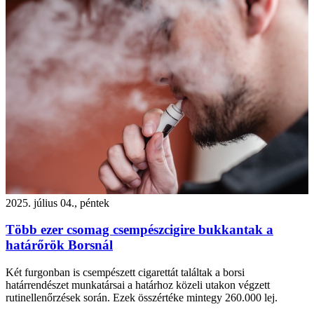
2025. július 04., péntek
Több ezer csomag csempészcigire bukkantak a
határőrök Borsnál
Két furgonban is csempészett cigarettát találtak a borsi
határrendészet munkatársai a határhoz közeli utakon végzett
rutinellenőrzések során. Ezek összértéke mintegy 260.000 lej.