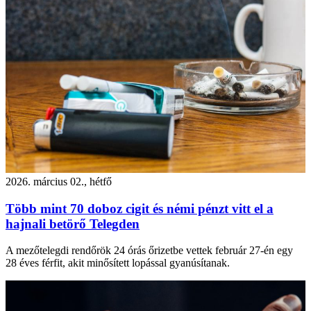
2026. március 02., hétfő
Több mint 70 doboz cigit és némi pénzt vitt el a
hajnali betörő Telegden
A mezőtelegdi rendőrök 24 órás őrizetbe vettek február 27-én egy
28 éves férfit, akit minősített lopással gyanúsítanak.