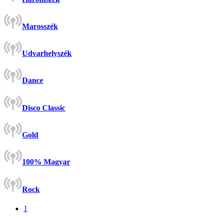
Marosszék
Udvarhelyszék
Dance
Disco Classic
Gold
100% Magyar
Rock
1