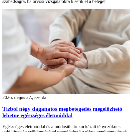
szabadságra, ha orvosi vizsgálatokra kísérik el a beteget.
2026. május 27., szerda
Tízből négy daganatos megbetegedés megelőzhető
lehetne egészséges életmóddal
Egészséges életmóddal és a módosítható kockázati tényezőknek
való kitettség csökkentésével megelőzhető a rákos megbetegedések