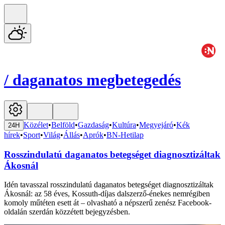
/
daganatos megbetegedés
Közélet
•
Belföld
•
Gazdaság
•
Kultúra
•
Megyejáró
•
Kék
24H
hírek
•
Sport
•
Világ
•
Állás
•
Aprók
•
BN-Hetilap
Rosszindulatú daganatos betegséget diagnosztizáltak
Ákosnál
Idén tavasszal rosszindulatú daganatos betegséget diagnosztizáltak
Ákosnál: az 58 éves, Kossuth-díjas dalszerző-énekes nemrégiben
komoly műtéten esett át – olvasható a népszerű zenész Facebook-
oldalán szerdán közzétett bejegyzésben.