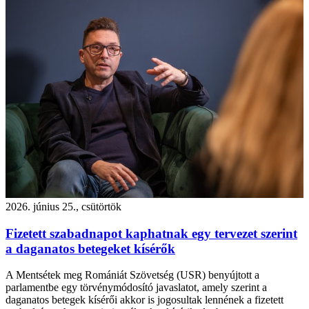
2026. június 25., csütörtök
Fizetett szabadnapot kaphatnak egy tervezet szerint
a daganatos betegeket kísérők
A Mentsétek meg Romániát Szövetség (USR) benyújtott a
parlamentbe egy törvénymódosító javaslatot, amely szerint a
daganatos betegek kísérői akkor is jogosultak lennének a fizetett