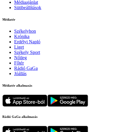
Médiaajánlat
Sütibeállítások
Médiatér
Székelyhon
Krónika
Erdélyi Napló
Liget
Székely Sport
Nőileg
Főtér
Rádió GaGa
Jóállás
Médiatér alkalmazás
Rádió GaGa alkalmazás