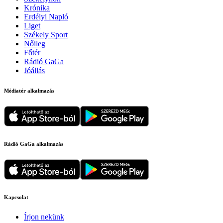
Krónika
Erdélyi Napló
Liget
Székely Sport
Nőileg
Főtér
Rádió GaGa
Jóállás
Médiatér alkalmazás
Rádió GaGa alkalmazás
Kapcsolat
Írjon nekünk