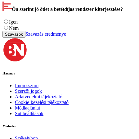
Ön szerint jó ötlet a betétdíjas rendszer kiterjesztése?
Igen
Nem
Szavazás eredménye
Szavazok
Hasznos
Impresszum
Szerzői jogok
Adatvédelmi tájékoztató
Cookie-kezelési tájékoztató
Médiaajánlat
Sütibeállítások
Médiatér
Székelyhon