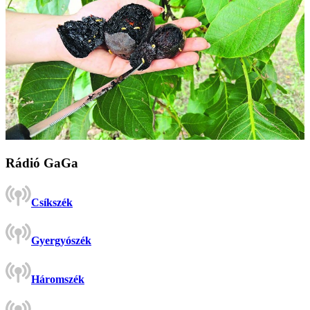
Rádió GaGa
Csíkszék
Gyergyószék
Háromszék