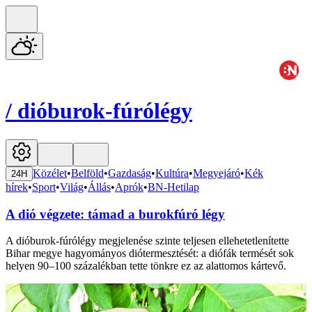
/
dióburok-fúrólégy
Közélet
•
Belföld
•
Gazdaság
•
Kultúra
•
Megyejáró
•
Kék
24H
hírek
•
Sport
•
Világ
•
Állás
•
Aprók
•
BN-Hetilap
A dió végzete: támad a burokfúró légy
A dióburok-fúrólégy megjelenése szinte teljesen ellehetetlenítette
Bihar megye hagyományos diótermesztését: a diófák termését sok
helyen 90–100 százalékban tette tönkre ez az alattomos kártevő.