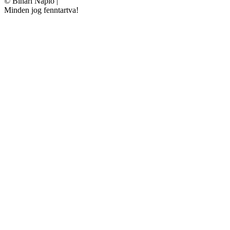
©
Bihari Napló
|
Minden jog fenntartva!